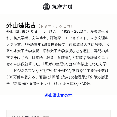
外山滋比古
（トヤマ・シゲヒコ）
外山 滋比古（とやま・しげひこ）：1923－2020年。愛知県生ま
れ。英文学者、文学博士、評論家、エッセイスト。東京文理科
大学卒業。「英語青年」編集長を経て、東京教育大学助教授、お
茶の水女子大学教授、昭和女子大学教授などを歴任。専門の英
文学をはじめ、日本語、教育、意味論などに関する評論やエッ
セイを多数執筆した。『思考の整理学』は40年以上にわたり学
生、ビジネスマンなどを中心に圧倒的な支持を得て発行部数は
300万部を超える。著書に『新版「読み」の整理学』『忘却の整理
学』『新版 知的創造のヒント』（ちくま文庫）など多数。
外山滋比古
の本