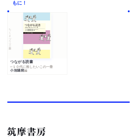
もに！
ちくまプリマー新書
つながる読書
─１０代に推したいこの一冊
小池陽慈
編