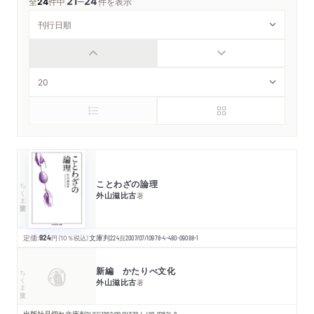
21
24
─
全
24
件中
件を表示
ことわざの論理
ちくま学芸文庫
外山滋比古
著
定価:
924
円
（10％税込）
文庫判
224
頁
2007/07/10
978-4-480-09088-1
新編 かたりべ文化
ちくま文庫
外山滋比古
著
出版社品切れ