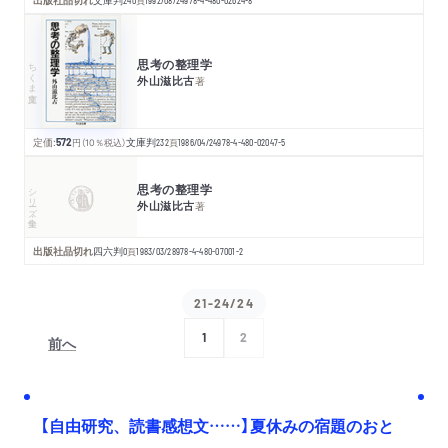
文庫判
240
頁
1992/08/24
978-4-480-02624-8
思考の整理学
ちくま文庫
外山滋比古
著
定価:
572
円
（10％税込）
文庫判
232
頁
1986/04/24
978-4-480-02047-5
思考の整理学
シリーズ・全集
外山滋比古
著
出版社品切れ
四六判
0
頁
1983/03/28
978-4-480-07001-2
21-24/24
1
2
前へ
次へ
【自由研究、読書感想文……】夏休みの宿題のおと