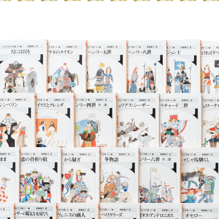
産経新聞にて紹介されました。
「仕事すべてひっくるめての賞」 小川洋子さん、松岡和子さん
池寛賞贈呈式
「週刊文春」12月2日号に訳者と阿川佐和子さんの対談が掲載
阿川佐和子のこの人に会いたい 第1371回 松岡和子〈翻訳家〉
毎日新聞夕刊にて紹介されました。
毎日出版文化賞の人々／下 企画部門 松岡和子さん
第75回毎日出版文化賞＜企画部門＞を受賞しました。
NHKカルチャーにて訳者のオンライン講演が行われます。
翻訳家・松岡和子～シェイクスピア翻訳と人生を語る～
訳者が第69回菊池寛賞を受賞しました。
第58回日本翻訳文化賞を受賞しました。
毎日新聞読書面に渡辺保さんによる『シェイクスピア全集33