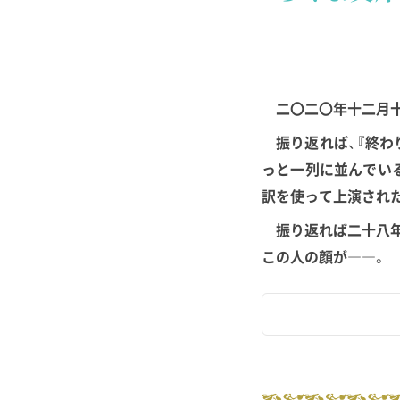
雑誌
2022.3.29
新聞
2022.1.29
二〇二〇年十二月十
振り返れば、『終わ
WEB
2022.01.01
っと一列に並んでい
訳を使って上演され
新聞
2022.01.01
振り返れば二十八年
この人の顔が――。
その他
2022.01.01
新聞
2021.12.29
その他
2021.12.16