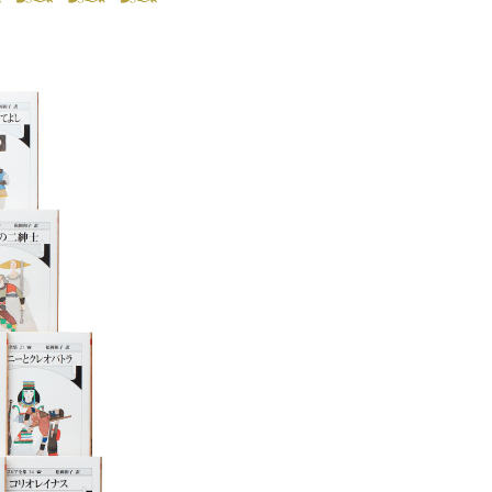
万感 第69回菊
されました。
 終わりよければ