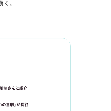
嘆く。
谷川櫂さんに紹介
いの喜劇』が長谷