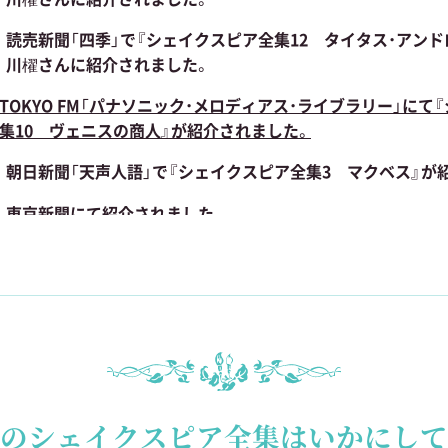
読売新聞「四季」で『シェイクスピア全集12 タイタス・アン
川櫂さんに紹介されました。
TOKYO FM「パナソニック・メロディアス・ライブラリー」にて
集10 ヴェニスの商人』が紹介されました。
朝日新聞「天声人語」で『シェイクスピア全集3 マクベス』が
東京新聞にて紹介されました。
NHK「歴史探偵」にて『シェイクスピア全集25 ジュリアス・
れました。
訳者が第19回坪内逍遥大賞（岐阜県美濃加茂市主催）を受賞し
TOKYO FM「メロディアスライブラリー」で「ハムレット」が
朝日新聞に訳者のインタビューが連載されました。
庫のシェイクスピア全集はいかにして
「語る 人生の贈りもの」（全１５回）