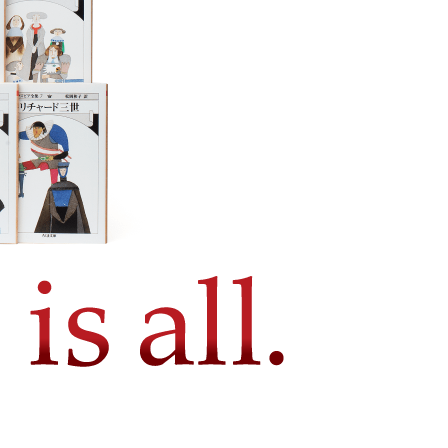
すべてよし』が紹介
～シェイクスピア
（翻訳家・演劇評
。
イクスピア全集」