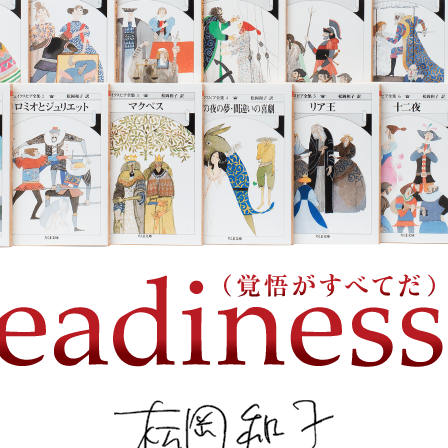
すべてよし』の書評が掲載されました。
東京新聞「平田俊子さんの３冊の本棚」で紹介されました。
東京新聞読書面で『シェイクスピア全集33 終わりよければ
されました。
NHKEテレにて「ハートネットTV『いまを生きるヒロインを 
翻訳家 松岡和子～』が放送されました。
東京新聞に訳者インタビューが掲載されました。
言葉の力は時を超え シェークスピア劇を完訳 松岡和子さん
論家）
週刊読書人に訳者と冬木ひろみさんの対談が掲載されました
＜言葉と向き合う、翻訳を楽しむ＞ 松岡和子個人全訳 「シェ
（全三三巻・ちくま文庫）完結をめぐって（１）（２）
「図書新聞」3503号にて訳者インタビューが掲載されました。
毎日新聞に訳者インタビューが掲載されました。