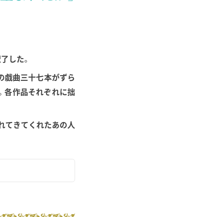
ました。
了した。
した。
の戯曲三十七本がずら
くなる 翻訳家・
。各作品それぞれに拙
れてきてくれたあの人
子
た。