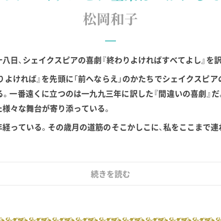
「週刊朝日」4月8日号に訳者と林真理子さんの対談が掲載され
松岡和子
林真理子 ゲストコレクション 翻訳家 松岡和子
朝日新聞にて紹介されました。
一歩ずつ、わが道究め 朝日賞など４賞受賞スピーチ
八日、シェイクスピアの喜劇『終わりよければすべてよし』を訳
朝日新聞DIGTALにて、著者のインタビュー記事が配信されま
りよければ』を先頭に「前へならえ」のかたちでシェイクスピア
（それでも、あなたを 愛は壁を超える）恋する気持ち、人は強
る。一番遠くに立つのは一九九三年に訳した『間違いの喜劇』だ
演劇評論家、松岡和子さん
た様々な舞台が寄り添っている。
朝日新聞にて紹介されました。
経っている。その歳月の道筋のそこかしこに、私をここまで連
朝日賞のみなさん
2021年度朝日賞を受賞しました。
続きを読む
朝日新聞「文芸時評」にて紹介されました。
古典の語り直し シェイクスピア、隠れた本質暴く 鴻巣友季
訳者が第14回小田島雄志・翻訳戯曲賞＜特別賞＞を受賞しまし