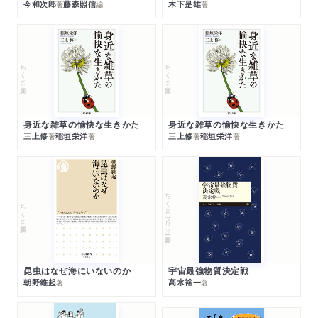
今和次郎
藤森照信
木下是雄
著
編
著
ちくま文庫
ちくま文庫
身近な雑草の愉快な生きかた
身近な雑草の愉快な生きかた
三上修
稲垣栄洋
三上修
稲垣栄洋
著
著
著
著
ちくまプリマー新書
ちくま新書
昆虫はなぜ海にいないのか
宇宙最強物質決定戦
朝野維起
高水裕一
著
著