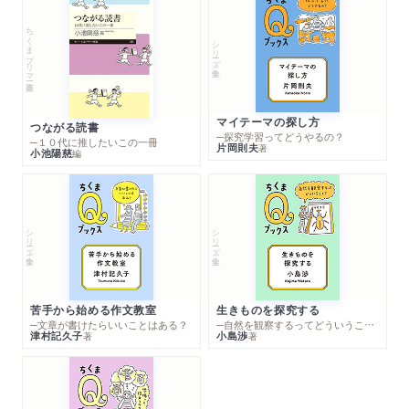
ちくまプリマー新書
シリーズ・全集
マイテーマの探し方
つながる読書
─探究学習ってどうやるの？
─１０代に推したいこの一冊
片岡則夫
著
小池陽慈
編
シリーズ・全集
シリーズ・全集
苦手から始める作文教室
生きものを探究する
─文章が書けたらいいことはある？
─自然を観察するってどういうこと？
津村記久子
小島渉
著
著