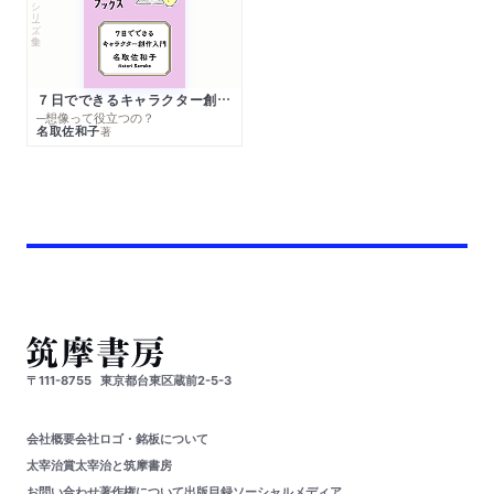
シリーズ・全集
７日でできるキャラクター創作入門
─想像って役立つの？
名取佐和子
著
〒111-8755
東京都台東区蔵前2-5-3
会社概要
会社ロゴ・銘板について
太宰治賞
太宰治と筑摩書房
お問い合わせ
著作権について
出版目録
ソーシャルメディア