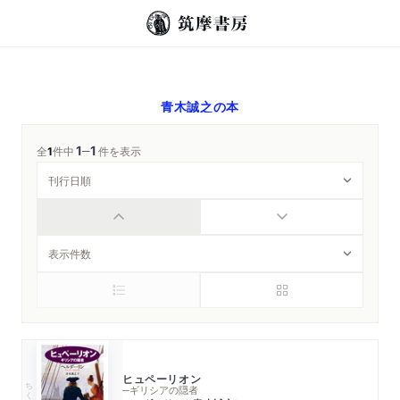
青木誠之
の本
1
1
─
全
1
件中
件を表示
ヒュペーリオン
ちくま文庫
─ギリシアの隠者