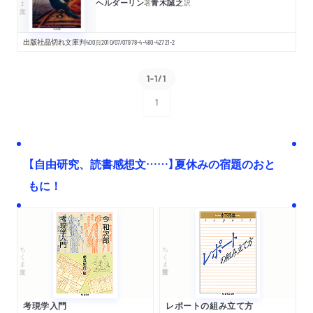
ヘルダーリン
青木誠之
著
訳
出版社品切れ
文庫判
400
頁
2010/07/07
978-4-480-42721-2
1-1/1
1
次へ
【自由研究、読書感想文……】夏休みの宿題のおと
もに！
ちくま文庫
ちくま学芸文庫
考現学入門
レポートの組み立て方