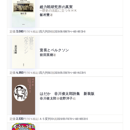
総力戦研究所の真実
─歴史の法廷に立つＮＨＫ
飯村豊
著
定価:
3,080
円
（10％税込）
四六判
256
頁
2026/06/08
978-4-480-86139-9
宣長とベルクソン
前田英樹
著
定価:
4,950
円
（10％税込）
四六判
592
頁
2026/05/25
978-4-480-84339-5
はだか 谷川俊太郎詩集 新装版
谷川俊太郎
佐野洋子
著
絵
定価:
2,530
円
（10％税込）
Ａ５変判
104
頁
2026/05/11
978-4-480-80530-0