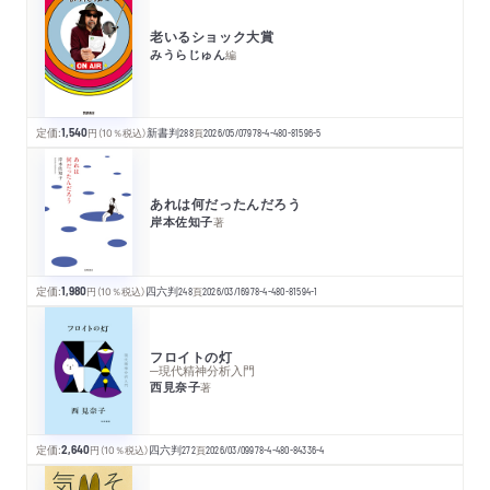
老いるショック大賞
みうらじゅん
編
定価:
1,540
円
（10％税込）
新書判
288
頁
2026/05/07
978-4-480-81596-5
あれは何だったんだろう
岸本佐知子
著
定価:
1,980
円
（10％税込）
四六判
248
頁
2026/03/16
978-4-480-81594-1
フロイトの灯
─現代精神分析入門
西見奈子
著
定価:
2,640
円
（10％税込）
四六判
272
頁
2026/03/09
978-4-480-84336-4