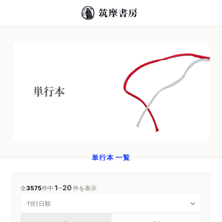
単行本 一覧
1
20
─
全
3575
件中
件を表示