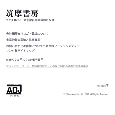
〒111-8755
東京都台東区蔵前2-5-3
会社概要
会社ロゴ・銘板について
太宰治賞
太宰治と筑摩書房
お問い合わせ
著作権について
出版目録
ソーシャルメディア
リンク集
サイトマップ
webちくま
ちくまの教科書
プライバシーポリシー
教科書採択の公正確保に関する基本方針
免責事項
PageTop
© Chikumashobo Ltd.
2024
All Rights Reserved.