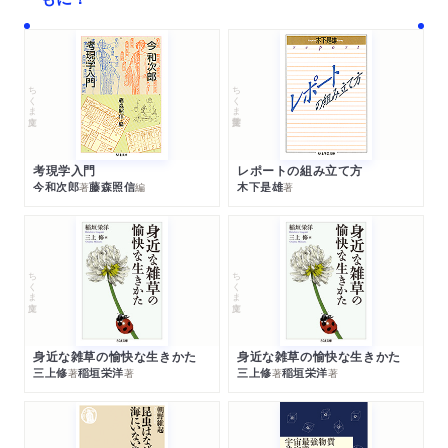
ちくま文庫
ちくま学芸文庫
考現学入門
レポートの組み立て方
今和次郎
藤森照信
木下是雄
著
編
著
ちくま文庫
ちくま文庫
身近な雑草の愉快な生きかた
身近な雑草の愉快な生きかた
三上修
稲垣栄洋
三上修
稲垣栄洋
著
著
著
著