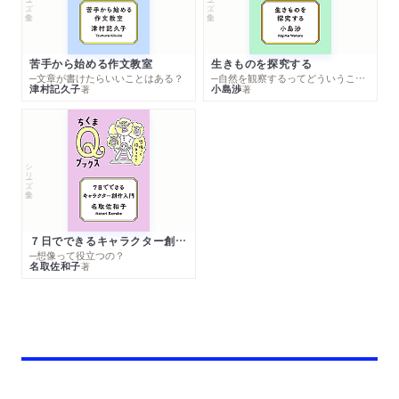
苦手から始める作文教室
生きものを探究する
─文章が書けたらいいことはある？
─自然を観察するってどういうこと？
津村記久子
小島渉
著
著
シリーズ・全集
７日でできるキャラクター創作入門
─想像って役立つの？
名取佐和子
著