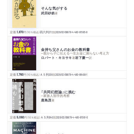
そんな気がする
武田砂鉄
著
定価:
1,870
円
（10％税込）
四六判
272
頁
2026/03/09
978-4-480-81595-8
金持ち父さんのお金の教科書
─親から子に伝える一生お金に困らない考え方
ロバート・キヨサキ
岩下慶一
著
訳
定価:
1,760
円
（10％税込）
Ａ５判
208
頁
2026/03/09
978-4-480-86490-1
『共同幻想論』に挑む
─家族人類学的考察
鹿島茂
著
定価:
5,060
円
（10％税込）
Ａ５判
640
頁
2026/03/09
978-4-480-81591-0