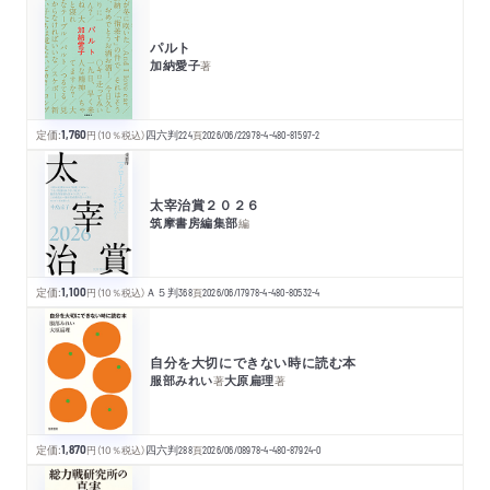
パルト
加納愛子
著
定価:
1,760
円
（10％税込）
四六判
224
頁
2026/06/22
978-4-480-81597-2
太宰治賞２０２６
筑摩書房編集部
編
定価:
1,100
円
（10％税込）
Ａ５判
368
頁
2026/06/17
978-4-480-80532-4
自分を大切にできない時に読む本
服部みれい
大原扁理
著
著
定価:
1,870
円
（10％税込）
四六判
288
頁
2026/06/08
978-4-480-87924-0