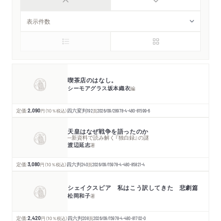
喫茶店のはなし。
シーモアグラス坂本織衣
編
定価:
2,090
円
（10％税込）
四六変判
192
頁
2026/09/28
978-4-480-81599-6
天皇はなぜ戦争を語ったのか
─新資料で読み解く『独白録』の謎
渡辺延志
著
定価:
3,080
円
（10％税込）
四六判
240
頁
2026/09/15
978-4-480-85821-4
シェイクスピア 私はこう訳してきた 悲劇篇
松岡和子
著
定価:
2,420
円
（10％税込）
四六判
208
頁
2026/09/15
978-4-480-81702-0