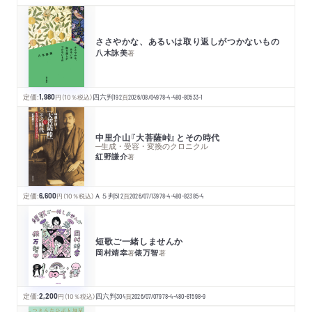
ささやかな、あるいは取り返しがつかないもの
八木詠美
著
定価:
1,980
円
（10％税込）
四六判
192
頁
2026/08/04
978-4-480-80533-1
中里介山『大菩薩峠』とその時代
─生成・受容・変換のクロニクル
紅野謙介
著
定価:
6,600
円
（10％税込）
Ａ５判
512
頁
2026/07/13
978-4-480-82385-4
短歌ご一緒しませんか
岡村靖幸
俵万智
著
著
定価:
2,200
円
（10％税込）
四六判
304
頁
2026/07/07
978-4-480-81598-9