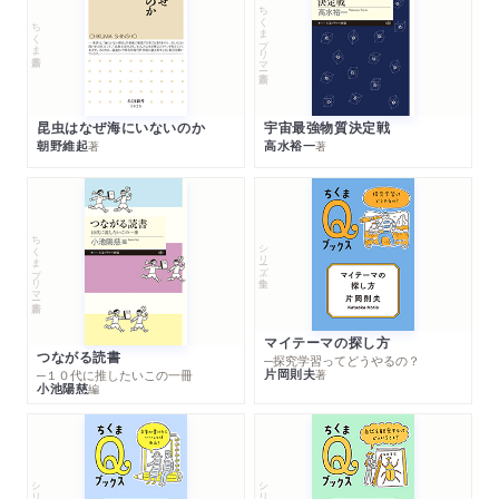
ちくまプリマー新書
ちくま新書
昆虫はなぜ海にいないのか
宇宙最強物質決定戦
朝野維起
高水裕一
著
著
ちくまプリマー新書
シリーズ・全集
マイテーマの探し方
つながる読書
─探究学習ってどうやるの？
片岡則夫
著
─１０代に推したいこの一冊
小池陽慈
編
シリーズ・全集
シリーズ・全集