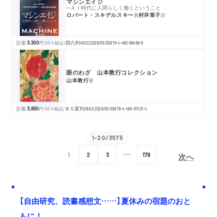
マシンエイジ
─ＡＩ時代に人間らしく働くということ
ロバート・スキデルスキー
村井章子
著
訳
定価:
3,300
円
（10％税込）
四六判
400
頁
2026/03/02
978-4-480-86488-8
眼のわざ 山本教行コレクション
山本教行
著
定価:
3,850
円
（10％税込）
Ｂ５変判
288
頁
2026/03/02
978-4-480-87421-4
1-20/3575
次へ
1
2
3
179
【自由研究、読書感想文……】夏休みの宿題のおと
もに！