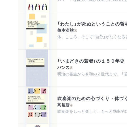
「わたし」が死ぬということの哲
兼本浩祐
著
体、こころ、そして「自分」がなくなる
「いまどきの若者」の１５０年史
パンス
著
明治の書生から令和のＺ世代まで。 「
吹奏楽のための心づくり・体づ
高垣智
著
吹奏楽をもっと楽しく、もっと効率的