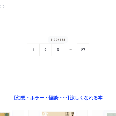
よう
1-20/538
1
2
3
27
【幻想・ホラー・怪談……】涼しくなれる本