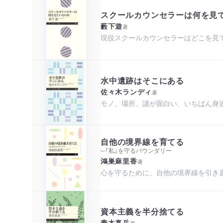
スクールカウンセラーは何を見
藪下遊
著
現役スクールカウンセラーはどこを見
水中遺跡はそこにある
佐々木ランディ
著
モノ、場所、謎が面白い、いちばん身
自他の境界線を育てる
─「私」を守るバウンダリー
鴻巣麻里香
著
心を守るために、自他の境界線を引き
資本主義を半分捨てる
青木真兵