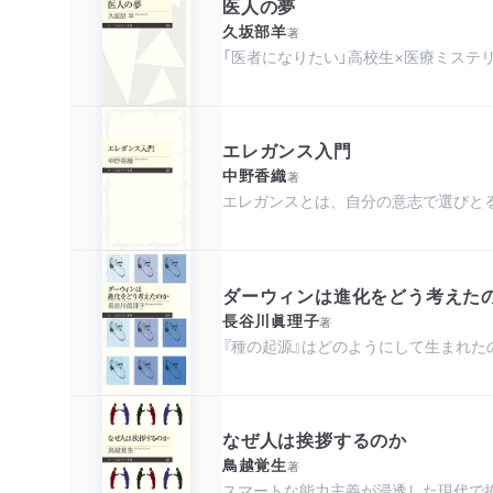
医人の夢
久坂部羊
著
「医者になりたい」高校生×医療ミステ
エレガンス入門
中野香織
著
エレガンスとは、自分の意志で選びと
ダーウィンは進化をどう考えた
長谷川眞理子
著
『種の起源』はどのようにして生まれた
なぜ人は挨拶するのか
鳥越覚生
著
スマートな能力主義が浸透した現代で