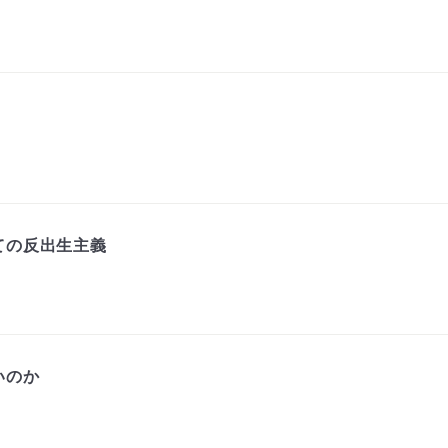
ての反出生主義
いのか
！