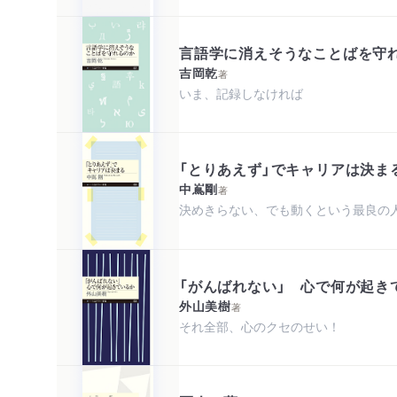
言語学に消えそうなことばを守
吉岡乾
著
いま、記録しなければ
「とりあえず」でキャリアは決ま
中嶌剛
著
決めきらない、でも動くという最良の
「がんばれない」 心で何が起き
外山美樹
著
それ全部、心のクセのせい！