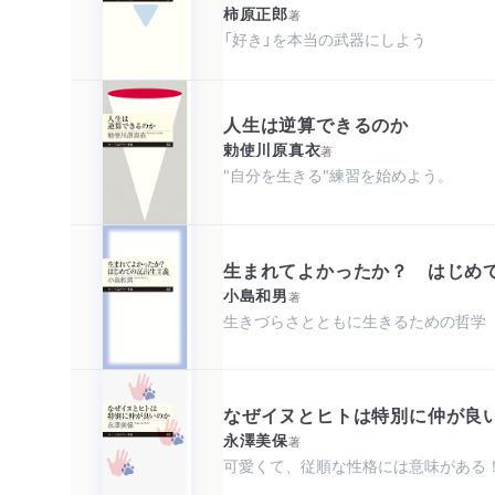
柿原正郎
著
「好き」を本当の武器にしよう
人生は逆算できるのか
勅使川原真衣
著
"自分を生きる"練習を始めよう。
生まれてよかったか？ はじめ
小島和男
著
生きづらさとともに生きるための哲学
なぜイヌとヒトは特別に仲が良
永澤美保
著
可愛くて、従順な性格には意味がある