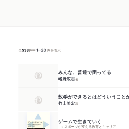
1
20
─
全
538
件中
件を表示
みんな、普通で困ってる
幡野広志
著
数学ができるとはどういうこと
竹山美宏
著
ゲームで生きていく
─ｅスポーツが変える教育とキャリア