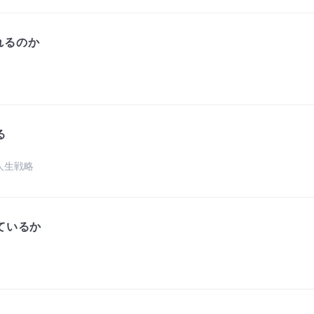
れるのか
る
人生戦略
ているか