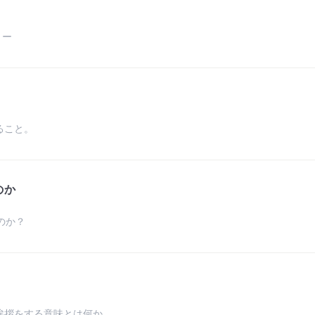
リー
ること。
のか
のか？
挨拶をする意味とは何か