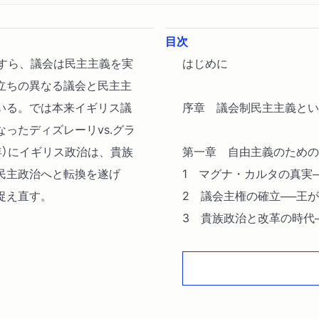
目次
てすら、議会は民主主義を実
はじめに
立ちの異なる議会と民主主
いる。では本来イギリス議
序章 議会制民主主義とい
ったディズレーリvs.グラ
6年）にイギリス政治は、貴族
第一章 自由主義のための
民主政治へと転換を遂げ
1 マグナ・カルタの真実
捉え直す。
2 議会主権の確立──王
3 貴族政治と改革の時代
へ
第二章 議会政治の転換期
1 ジェントルマンが支配