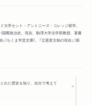
 第二幕──保守党と自由党
分裂から統合へ
ォード大学セント・アントニーズ・コレッジ留学。
党の修辞化と組織化
パ国際政治史。現在、駒澤大学法学部教授。著書
師』（ちくま学芸文庫）、『立憲君主制の現在』（新
 第三幕──ディズレーリとグラッドストン
──脂まみれのポールをよじ登った男
み──大衆の英雄へ
─ディズレーリとグラッドストンの対峙
衆の時代の予兆
のとれた歴史を知り、自分で考えて
とグラッドストン自由主義──その真実
来と議会政治の衰退
形成