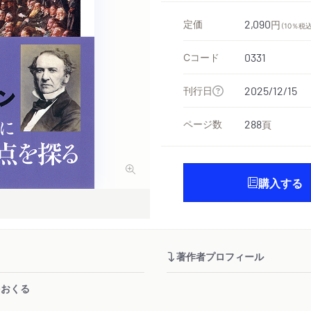
定価
2,090
円
（10％税込
Cコード
0331
刊行日
2025/12/15
ページ数
288
頁
購入する
著作者プロフィール
をおくる