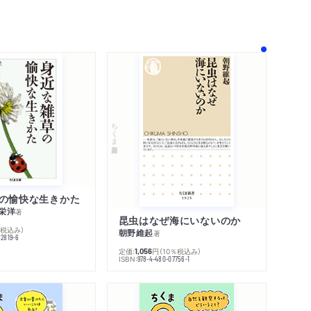
！
ちくま新書
の愉快な生きかた
栄洋
著
昆虫はなぜ海にいないのか
％税込み）
朝野維起
著
42819-6
定価:
円
（10％税込み）
1,056
ISBN:
978-4-480-07756-1