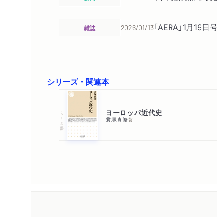
「AERA」1月1
雑誌
2026/01/13
シリーズ・関連本
ヨーロッパ近代史
ちくま新書
君塚直隆
著