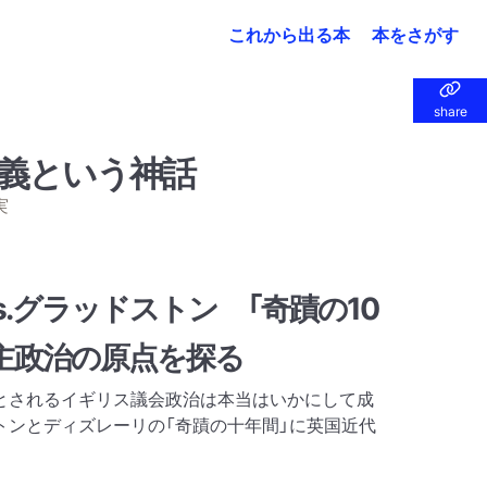
これから出る本
本をさがす
share
share
義という神話
実
s.グラッドストン 「奇蹟の10
主政治の原点を探る
とされるイギリス議会政治は本当はいかにして成
トンとディズレーリの「奇蹟の十年間」に英国近代