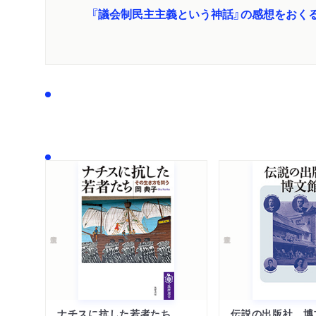
『議会制民主主義という神話』の感想をおく
ナチスに抗した若者たち
伝説の出版社 博