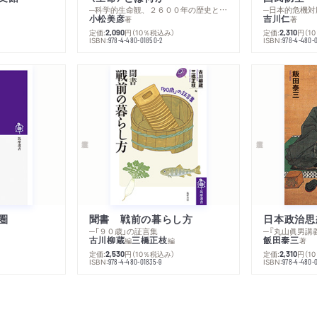
─科学的生命観、２６００年の歴史とその超克
─日本的危機対
小松美彦
吉川仁
著
著
）
定価:
円
（10％税込み）
定価:
円
（1
2,090
2,310
ISBN:
ISBN:
978-4-480-01850-2
978-4-480-
圏
聞書 戦前の暮らし方
日本政治思
─「９０歳」の証言集
古川柳蔵
三橋正枝
飯田泰三
編
編
著
）
定価:
円
（10％税込み）
定価:
円
（1
2,530
2,310
ISBN:
ISBN:
978-4-480-01835-9
978-4-480-0