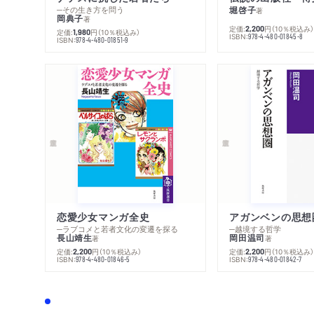
─その生き方を問う
堀啓子
著
岡典子
著
定価:
円
（10％税込み
2,200
定価:
円
（10％税込み）
1,980
ISBN:
978-4-480-01845-8
ISBN:
978-4-480-01851-9
恋愛少女マンガ全史
アガンベンの思想
─ラブコメと若者文化の変遷を探る
─越境する哲学
長山靖生
岡田温司
著
著
定価:
円
（10％税込み）
定価:
円
（10％税込み
2,200
2,200
ISBN:
ISBN:
978-4-480-01846-5
978-4-480-01842-7