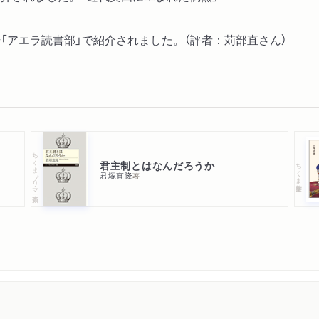
2 議会政治と国民との乖
9日号「アエラ読書部」で紹介されました。（評者：苅部直さん）
終章 議会政治に再生はあ
おわりに
ちくまプリマー新書
君主制とはなんだろうか
ちくま学芸文庫
君塚直隆
著