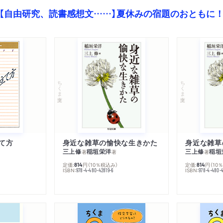
【自由研究、読書感想文……】夏休みの宿題のおともに
ちくま文庫
ちくま文庫
て方
身近な雑草の愉快な生きかた
身近な雑草
三上修
稲垣栄洋
三上修
稲垣
著
著
著
定価:
円
（10％税込み）
定価:
円
（10
814
814
ISBN:
ISBN:
978-4-480-42819-6
978-4-480-