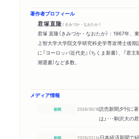
著作者プロフィール
君塚直隆
（ きみづか・なおたか ）
君塚 直隆（きみづか・なおたか）：1967
上智大学大学院文学研究科史学専攻博士後期
に『ヨーロッパ近代史』（ちくま新書）、『君主
潮選書）など多数。
メディア情報
読売新聞夕刊に著
新聞
2026/05/16
は」･･･駒沢大の
日本経済新聞で紹
新聞
2026/02/14