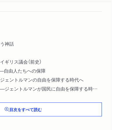
う神話
イギリス議会（前史）
──自由人たちへの保障
がジェントルマンの自由を保障する時代へ
──ジェントルマンが国民に自由を保障する時代
目次をすべて読む
 第一幕──ジェントルマンと大衆
し続ける庶民院