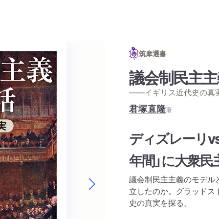
筑摩選書
議会制民主主
——イギリス近代史の真
君塚直隆
著
ディズレーリv
年間」に大衆民
議会制民主主義のモデル
立したのか。グラッドス
Next slide
史の真実を探る。