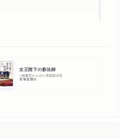
離──ブレグジットへの道
るのか
女王陛下の影法師
─秘書官からみた英国政治史
君塚直隆
著
内容紹介・目次