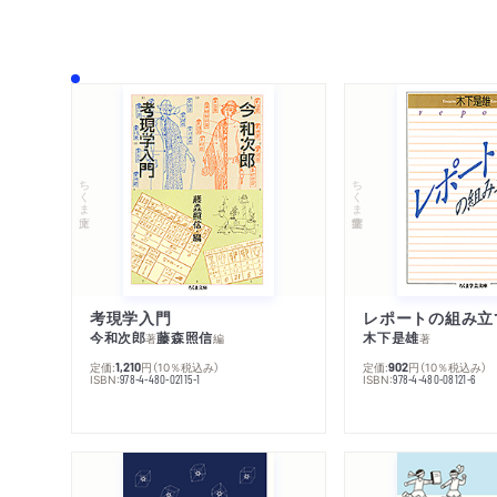
ちくま文庫
ちくま学芸文庫
考現学入門
レポートの組み立
今和次郎
藤森照信
木下是雄
著
編
著
定価:
円
（10％税込み）
定価:
円
（10％税込み）
1,210
902
ISBN:
ISBN:
978-4-480-02115-1
978-4-480-08121-6