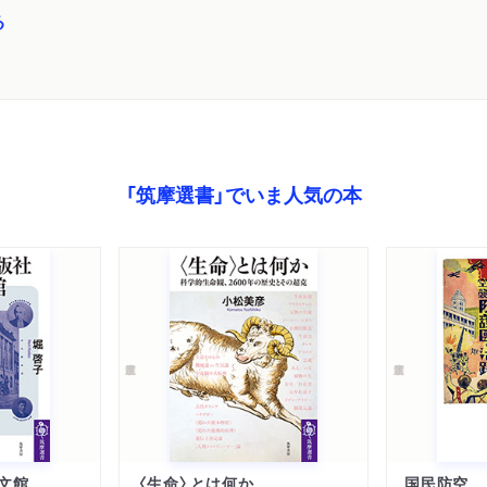
る
「筑摩選書」でいま人気の本
文館
〈生命〉とは何か
国民防空