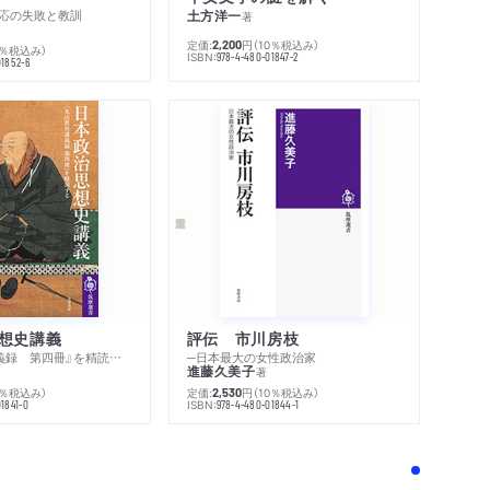
応の失敗と教訓
土方洋一
著
定価:
円
（10％税込み）
2,200
0％税込み）
ISBN:
978-4-480-01847-2
01852-6
想史講義
評伝 市川房枝
─『丸山眞男講義録 第四冊』を精読する
─日本最大の女性政治家
進藤久美子
著
0％税込み）
定価:
円
（10％税込み）
2,530
ISBN:
1841-0
978-4-480-01844-1