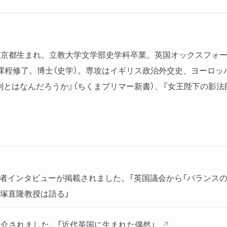
2 大衆の政治参加へ
第三章 議会政治の転換期
1 保守党のあゆみ──大
年、東京都生まれ。立教大学文学部史学科卒業。英国オックスフ
2 自由党のあゆみ──政
課程修了。博士（史学）。専攻はイギリス政治外交史、ヨーロッ
制とはなんだろうか』（ちくまプリマー新書）、『女王陛下の影法
第四章 議会政治の転換期
1 ディズレーリのあゆみ
2 グラッドストンのあゆ
3 「奇蹟の一〇年間」─
4 その後のふたり──大
者インタビューが掲載されました。「英国議会から「バランス
5 トーリ・デモクラシー
君塚直隆教授は語る」
第五章 大衆民主政治の到
介されました。「近代英国に生まれた偶然」
1 政党の大衆化と世論の