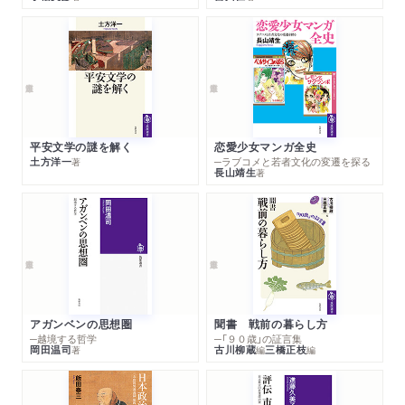
平安文学の謎を解く
恋愛少女マンガ全史
土方洋一
─ラブコメと若者文化の変遷を探る
著
長山靖生
著
アガンベンの思想圏
聞書 戦前の暮らし方
─越境する哲学
─「９０歳」の証言集
岡田温司
古川柳蔵
三橋正枝
著
編
編