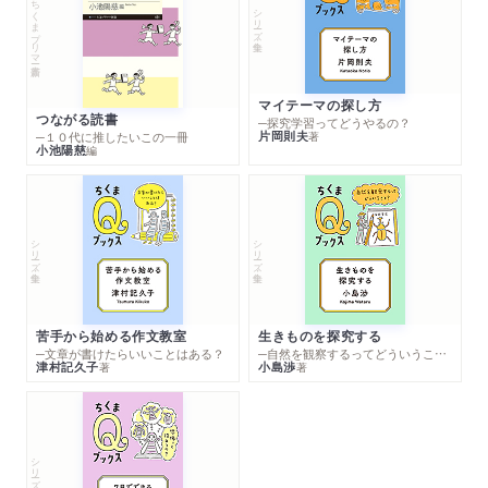
ちくまプリマー新書
シリーズ・全集
マイテーマの探し方
つながる読書
─探究学習ってどうやるの？
片岡則夫
著
─１０代に推したいこの一冊
小池陽慈
編
シリーズ・全集
シリーズ・全集
苦手から始める作文教室
生きものを探究する
─文章が書けたらいいことはある？
─自然を観察するってどういうこと？
津村記久子
小島渉
著
著
シリーズ・全集