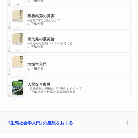
山下祐介
著
５ 王の決定
６ 王が必要となるとき
限界集落の真実
ちくま新書
７ 社会の中の王
─過疎の村は消えるか？
山下祐介
著
第４章 環境と文化――生態社会学の論理
東北発の震災論
ちくま新書
１ 人間の生態学をはじめるために
─周辺から広域システムを考える
山下祐介
著
２ 環境とエコロジー
３ 文化とは何か
ちくま新書
地域学入門
４ 言語について
山下祐介
著
５ 文化の発し手と受け手
６ 人間の環世界
人間なき復興
ちくま文庫
７ 社会の拘束・自我の創発
─原発避難と国民の「不理解」をめぐって
山下祐介
著
市村高志
著
佐藤彰彦
著
８ 生きものの利用と制御
９ 込められた意図とそのゆくえ
第５章 未来と制御――未来映画の分析から
『生態社会学入門』の感想をおくる
１ 技術と文明
２ 映画に見る未來