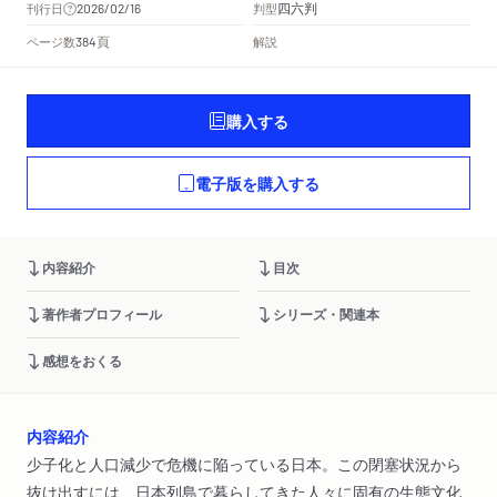
四六判
刊行日
判型
2026/02/16
頁
ページ数
解説
384
購入する
電子版を購入する
内容紹介
目次
著作者プロフィール
シリーズ・関連本
感想をおくる
内容紹介
少子化と人口減少で危機に陥っている日本。この閉塞状況から
抜け出すには、日本列島で暮らしてきた人々に固有の生態文化