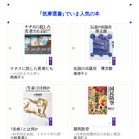
３ 終末の日
４ ユートピアとディストピア
「筑摩選書」でいま人気の本
５ 信仰と終末観
第６章 近代の暴力――世界史の生態
１ 近代社会とその前
２ 農と開発がもたらす力
３ 牧畜という技術
４ 遊牧国家が生み出したもの
ナチスに抗した若者たち
伝説の出版社 博文館
５ ヨーロッパの暴力
─その生き方を問う
堀啓子
著
岡典子
著
６ 暴力のゆくえ
終 章 日本社会のゆくえ
１ 社会の原理を問い直す
２ 人口減少社会
３ 日本社会を取り戻す
〈生命〉とは何か
国民防空
─科学的生命観、２６００年の歴史とその超克
─日本的危機対応の失敗と教訓
小松美彦
吉川仁
著
著