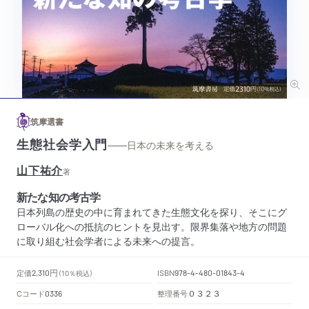
筑摩選書
生態社会学入門
——日本の未来を考える
山下祐介
著
新たな知の考古学
日本列島の歴史の中に育まれてきた生態文化を探り、そこにグ
ローバル化への抵抗のヒントを見出す。限界集落や地方の問題
に取り組む社会学者による未来への提言。
円
定価
ISBN
2,310
（10％税込）
978-4-480-01843-4
Cコード
整理番号
0336
０３２３