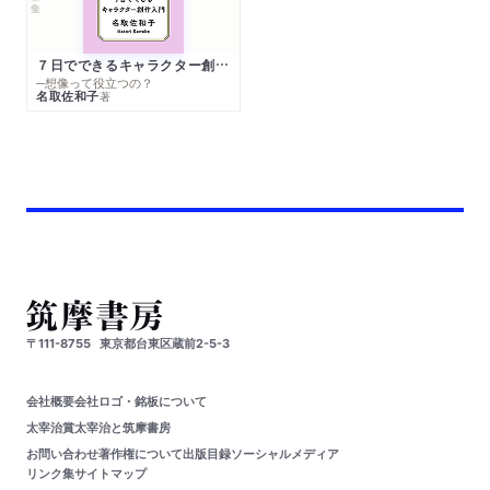
７日でできるキャラクター創作入門
─想像って役立つの？
名取佐和子
著
〒111-8755
東京都台東区蔵前2-5-3
会社概要
会社ロゴ・銘板について
太宰治賞
太宰治と筑摩書房
お問い合わせ
著作権について
出版目録
ソーシャルメディア
リンク集
サイトマップ