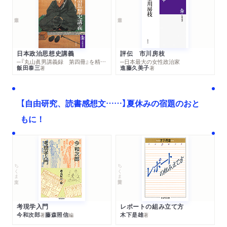
日本政治思想史講義
評伝 市川房枝
─『丸山眞男講義録 第四冊』を精読する
─日本最大の女性政治家
飯田泰三
進藤久美子
著
著
【自由研究、読書感想文……】夏休みの宿題のおと
もに！
ちくま文庫
ちくま学芸文庫
考現学入門
レポートの組み立て方
今和次郎
藤森照信
木下是雄
著
編
著