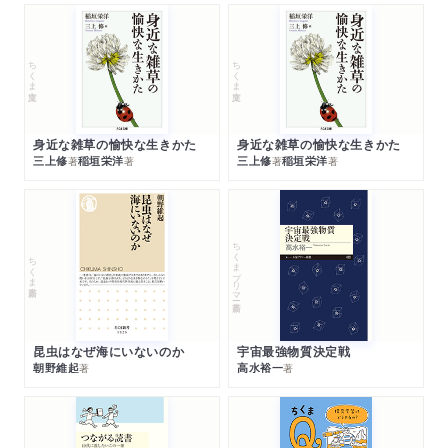
ちくま文庫
ちくま文庫
身近な雑草の愉快な生きかた
身近な雑草の愉快な生きかた
三上修
稲垣栄洋
三上修
稲垣栄洋
著
著
著
著
ちくまプリマー新書
ちくま新書
昆虫はなぜ海にいないのか
宇宙最強物質決定戦
朝野維起
高水裕一
著
著