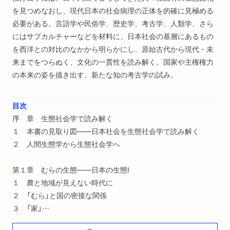
を見つめなおし、現代日本の社会病理の正体を的確に見極める
必要がある。言語学や民俗学、歴史学、考古学、人類学、さら
にはサブカルチャーなどを材料に、日本社会の基層にあるもの
を西洋との対比のなかから明らかにし、原始古代から現代・未
来までをつらぬく、文化の一貫性を読み解く。国家や主権権力
の本来の姿を描き出す、新たな知の考古学の試み。
目次
序 章 生態社会学で読み解く
１ 本書の見取り図――日本社会を生態社会学で読み解く
２ 人間生態学から生態社会学へ
第１章 むらの生態――日本の生態I
１ 農と地域が見えない時代に
２ 「むら」と国の密接な関係
３ 「家」
４ 家による次世代再生産