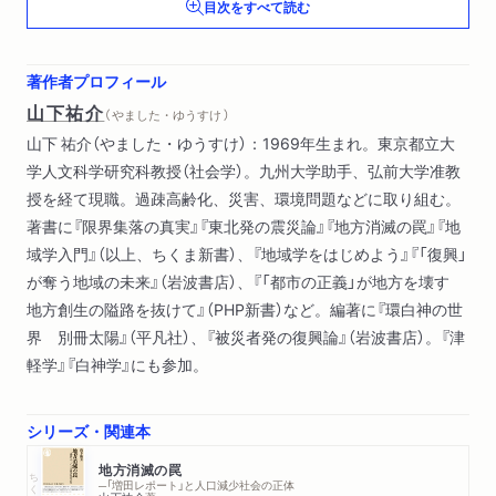
目次をすべて読む
５ 家と先祖
６ 道がつなぐもの
著作者プロフィール
山下祐介
（ やました・ゆうすけ ）
第２章 都市の生態――日本の生態II
山下 祐介（やました・ゆうすけ）：1969年生まれ。東京都立大
１ 首都のまつりごと
学人文科学研究科教授（社会学）。九州大学助手、弘前大学准教
２ 壁と狼
授を経て現職。過疎高齢化、災害、環境問題などに取り組む。
３ 古代の都城
著書に『限界集落の真実』『東北発の震災論』『地方消滅の罠』『地
４ 邪馬台国の謎
域学入門』（以上、ちくま新書）、『地域学をはじめよう』『「復興」
５ 女王の力
が奪う地域の未来』（岩波書店）、『「都市の正義」が地方を壊す
６ イチ
地方創生の隘路を抜けて』（PHP新書）など。編著に『環白神の世
７ ミチ・チマタ・チカラ
界 別冊太陽』（平凡社）、『被災者発の復興論』（岩波書店）。『津
軽学』『白神学』にも参加。
第３章 くにのちから――日本の生態III
１ 古墳と王権
２ 前方後円墳の広がり
シリーズ・関連本
３ 文化の広がり
地方消滅の罠
ちくま新書
４ 開発する王
─「増田レポート」と人口減少社会の正体