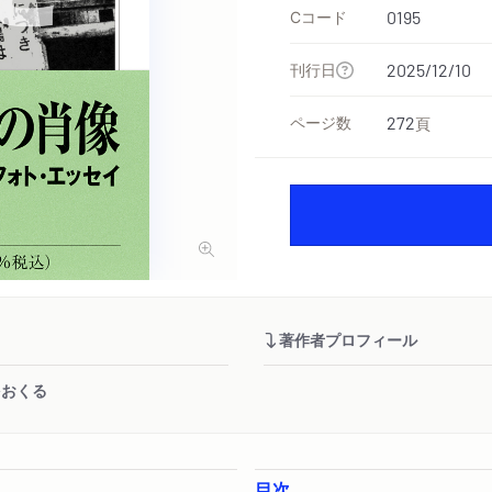
Cコード
0195
刊行日
2025/12/10
ページ数
272
頁
著作者プロフィール
をおくる
目次