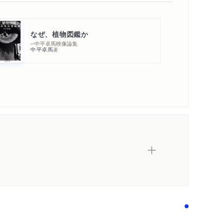
なぜ、植物図鑑か
─中平卓馬映像論集
中平卓馬
著
内容紹介・目次