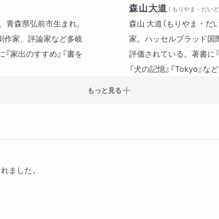
15 暁に祈る
森山大道
（ もりやま・だいど
16 銃
3年、青森県弘前市生まれ。
森山 大道（もりやま・だ
解説 堀江秀史
劇作家、評論家など多岐
家。ハッセルブラッド国
に『家出のすすめ』『書を
評価されている。著書に『
『犬の記憶』『Tokyo』な
もっと見る
されました。