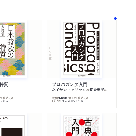
著作者プロフィール
メディア情報
シリーズ・関連本
感想をおくる
ちくま学芸文庫
特質
プロパガンダ入門
ネイサン・クリック
渡会圭子
著
訳
0％税込み）
定価:
円
（10％税込み）
1,540
ISBN:
1379-3
978-4-480-51378-6