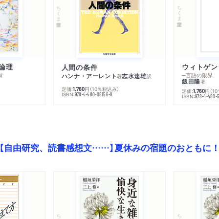
ちくま学芸文庫
ちくま学芸文庫
論理
人間の条件
す
─言語の限界
ハンナ・アーレント
志水速雄
著
訳
飯田隆
著
定価:
円
（10％税込み）
1,760
定価:
円
（1
1,760
ISBN:
978-4-480-08156-8
ISBN:
978-4-480-
【自由研究、読書感想文……】夏休みの宿題のおともに
ちくま文庫
ちくま文庫