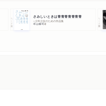
さみしいときは青青青青青青青
ちくま文庫
ちくま学芸文庫
─少年少女のための作品集
寺山修司
著