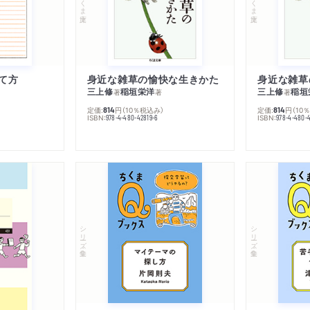
て方
身近な雑草の愉快な生きかた
身近な雑草
三上修
稲垣栄洋
三上修
稲垣
著
著
著
定価:
円
（10％税込み）
定価:
円
（10
814
814
ISBN:
ISBN:
978-4-480-42819-6
978-4-480-
シリーズ・全集
シリーズ・全集