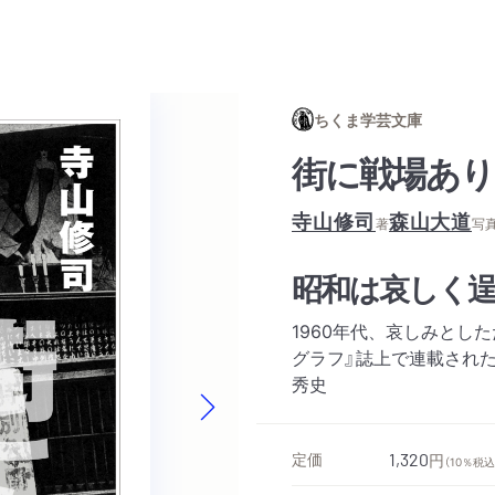
ちくま学芸文庫
街に戦場あり
寺山修司
森山大道
著
写
昭和は哀しく
1960年代、哀しみとし
グラフ』誌上で連載され
秀史
Next slide
定価
1,320
円
（10％税込