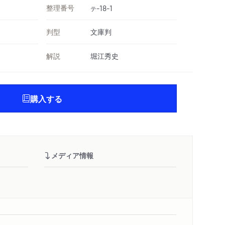
整理番号
-18-1
テ
判型
文庫判
解説
堀江秀史
購入する
メディア情報