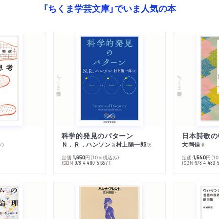
「ちくま学芸文庫」でいま人気の本
ちくま学芸文庫
ちくま学芸文庫
科学的発見のパターン
日本詩歌の
の
Ｎ．Ｒ．ハンソン
村上陽一郎
大岡信
著
訳
著
定価:
円
（10％税込み）
定価:
円
（1
1,650
1,540
ISBN:
ISBN:
978-4-480-51357-1
978-4-480-5