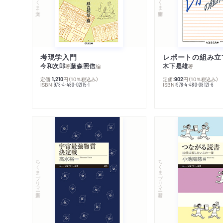
考現学入門
レポートの組み立
今和次郎
藤森照信
木下是雄
著
編
著
定価:
円
（10％税込み）
定価:
円
（10％税込み）
1,210
902
ISBN:
ISBN:
978-4-480-02115-1
978-4-480-08121-6
ちくまプリマー新書
ちくまプリマー新書