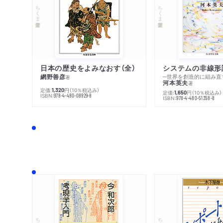
ちくま学芸文庫
ちくま学芸文庫
日本の歴史をよみなおす（全）
システムの非線形
網野善彦
─世界を創造的に組み直
著
河本英夫
著
定価:
円
（10％税込み）
1,320
定価:
円
（10％税込み）
1,650
ISBN:
978-4-480-08929-8
ISBN:
978-4-480-51358-8
ちくま文庫
ちくま学芸文庫