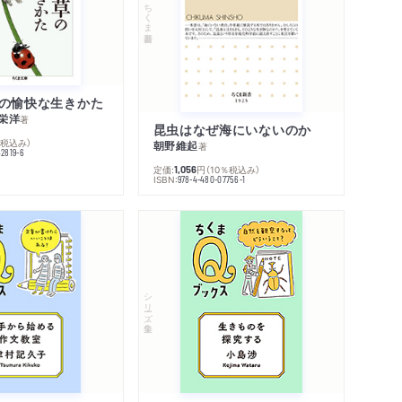
ちくま新書
の愉快な生きかた
栄洋
著
昆虫はなぜ海にいないのか
％税込み）
朝野維起
著
42819-6
定価:
円
（10％税込み）
1,056
ISBN:
978-4-480-07756-1
シリーズ・全集