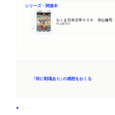
シリーズ・関連本
ちくま日本文学００６ 寺山修司
ちくま文庫
寺山修司
著
『街に戦場あり』の感想をおくる