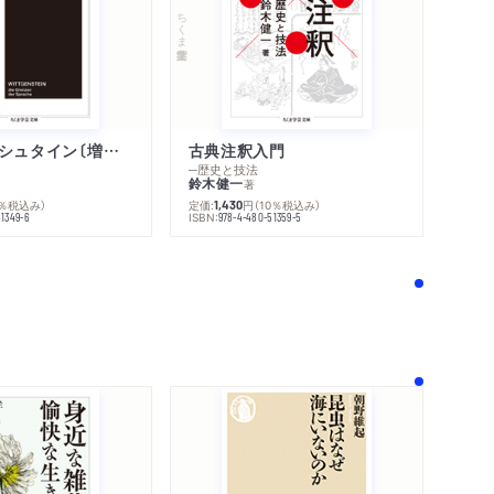
ちくま学芸文庫
ウィトゲンシュタイン〔増補新版〕
古典注釈入門
─歴史と技法
鈴木健一
著
0％税込み）
定価:
円
（10％税込み）
1,430
ISBN:
51349-6
978-4-480-51359-5
！