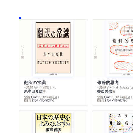
ちくま学芸文庫
ちくま学芸文庫
翻訳の常識
修辞的思考
─読解力から翻訳力へ
─論理でとらえきれぬも
朱牟田夏雄
香西秀信
著
著
定価:
円
（10％税込み）
定価:
円
（10％税込み）
1,320
1,320
ISBN:
ISBN:
978-4-480-51384-7
978-4-480-51382-3