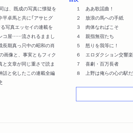
修司は、既成の写真に懐疑を
１ ああ歌謡曲！
中平卓馬と共に「アサヒグ
２ 放浪の馬への手紙
する写真エッセイの連載を
３ 肉体なればこそ
ンコ屋……流されるままし
４ 親指無宿たち
成長期真っ只中の昭和の肖
５ 怒りを我等に！
ケの画像と、事実ともフィク
６ エロダクション交響楽
真と文章が同じ重さで読ま
７ 喜劇・百万長者
神話と化したこの連載全編
８ 上野は俺らの心の駅だ
史
９ 新宿のロレンス
10 見世物よ、もう一
11 友情何するものぞ
12 戦士の休息
13 歩兵の思想
14 ジャパン・ドリーム