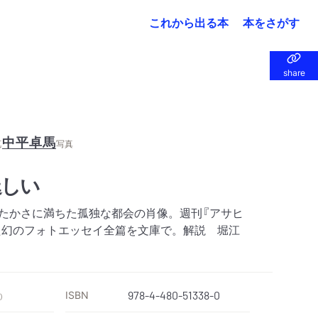
これから出る本
本をさがす
share
share
中平卓馬
真
写真
逞しい
たたかさに満ちた孤独な都会の肖像。週刊『アサヒ
た幻のフォトエッセイ全篇を文庫で。解説 堀江
ISBN
978-4-480-51338-0
）