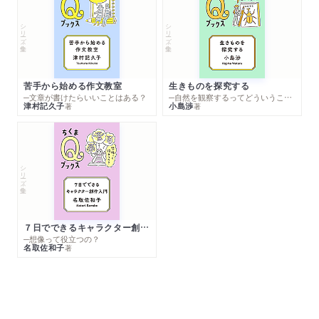
シリーズ・全集
シリーズ・全集
苦手から始める作文教室
生きものを探究する
─文章が書けたらいいことはある？
─自然を観察するってどういうこと？
津村記久子
小島渉
著
著
シリーズ・全集
７日でできるキャラクター創作入門
─想像って役立つの？
名取佐和子
著