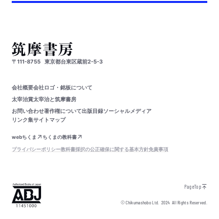
〒111-8755
東京都台東区蔵前2-5-3
会社概要
会社ロゴ・銘板について
太宰治賞
太宰治と筑摩書房
お問い合わせ
著作権について
出版目録
ソーシャルメディア
リンク集
サイトマップ
webちくま
ちくまの教科書
プライバシーポリシー
教科書採択の公正確保に関する基本方針
免責事項
PageTop
© Chikumashobo Ltd.
2024
All Rights Reserved.