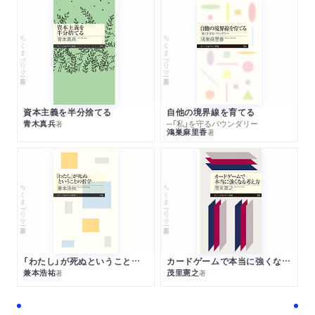
ちくまプリマー新書
ちくまプリマー新書
資本主義を半分捨てる
自他の境界線を育てる
青木真兵
─「私」を守るバウンダリー
著
鴻巣麻里香
著
ちくまプリマー新書
ちくまプリマー新書
「わたし」が死ぬということの哲学
カードゲームで本当に強くなる考え方
兼本浩祐
茂里憲之
著
著