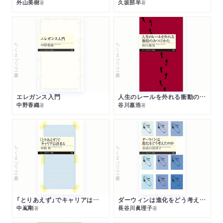
外山美樹
久坂部羊
著
著
ちくまプリマー新書
ちくまプリマー新書
エレガンス入門
人生のレールを外れる衝動のみつけかた
中野香織
谷川嘉浩
著
著
ちくまプリマー新書
ちくまプリマー新書
「とりあえず」でキャリアは決まる
ダーウィンは進化をどう考えたのか
中嶌剛
長谷川眞理子
著
著