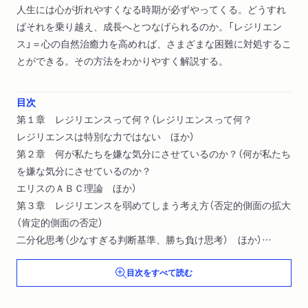
人生には心が折れやすくなる時期が必ずやってくる。どうすれ
ばそれを乗り越え、成長へとつなげられるのか。「レジリエン
ス」＝心の自然治癒力を高めれば、さまざまな困難に対処するこ
とができる。その方法をわかりやすく解説する。
目次
第１章 レジリエンスって何？（レジリエンスって何？
レジリエンスは特別な力ではない ほか）
第２章 何が私たちを嫌な気分にさせているのか？（何が私たち
を嫌な気分にさせているのか？
エリスのＡＢＣ理論 ほか）
第３章 レジリエンスを弱めてしまう考え方（否定的側面の拡大
（肯定的側面の否定）
二分化思考（少なすぎる判断基準、勝ち負け思考） ほか）
第４章 レジリエンスを高める処方箋（いつも上の空で今を生き
目次をすべて読む
られないＡ君
被害者意識の強いＢ子さん ほか）