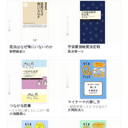
ちくまプリマー新書
ちくま新書
昆虫はなぜ海にいないのか
宇宙最強物質決定戦
朝野維起
高水裕一
著
著
ちくまプリマー新書
シリーズ・全集
マイテーマの探し方
つながる読書
─探究学習ってどうやるの？
片岡則夫
著
─１０代に推したいこの一冊
小池陽慈
編