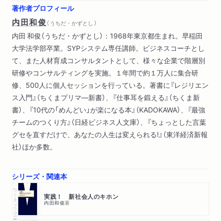
著作者プロフィール
内田和俊
（ うちだ・かずとし ）
内田 和俊（うちだ・かずとし）：1968年東京都生まれ。早稲田
大学法学部卒業。SYPシステム専任講師。ビジネスコーチとし
て、また人材育成コンサルタントとして、様々な企業で階層別
研修やコンサルティングを実施。１年間で約１万人に集合研
修、500人に個人セッションを行っている。著書に『レジリエン
ス入門』（ちくまプリマ―新書）、『仕事耳を鍛える』（ちくま新
書）、『10代の「めんどい」が楽になる本』（KADOKAWA）、『最強
チームのつくり方』（日経ビジネス人文庫）、『ちょっとした言葉
グセを直すだけで、あなたの人生は変えられる!』（東洋経済新報
社）ほか多数。
シリーズ・関連本
ちくまプリマー新書
実践！ 新社会人のキホン
内田和俊
著