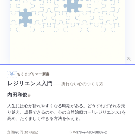
ちくまプリマー新書
レジリエンス入門
——折れない心のつくり方
内田和俊
著
人生には心が折れやすくなる時期がある。どうすればそれを乗
り越え、成長できるのか。心の自然治癒力＝「レジリエンス」を
高め、たくましく生きる方法を伝える。
円
定価
ISBN
990
（10％税込）
978-4-480-68967-2