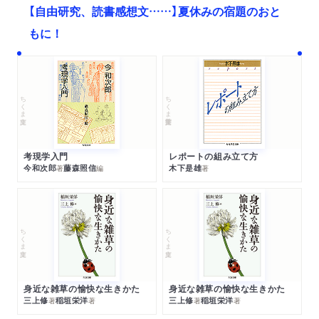
【自由研究、読書感想文……】夏休みの宿題のおと
もに！
ちくま文庫
ちくま学芸文庫
考現学入門
レポートの組み立て方
今和次郎
藤森照信
木下是雄
著
編
著
ちくま文庫
ちくま文庫
身近な雑草の愉快な生きかた
身近な雑草の愉快な生きかた
三上修
稲垣栄洋
三上修
稲垣栄洋
著
著
著
著