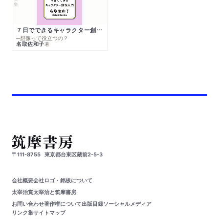
７日でできるキャラクター創作入門
─想像って役立つの？
名取佐和子
著
〒111-8755
東京都台東区蔵前2-5-3
会社概要
会社ロゴ・銘板について
太宰治賞
太宰治と筑摩書房
お問い合わせ
著作権について
出版目録
ソーシャルメディア
リンク集
サイトマップ