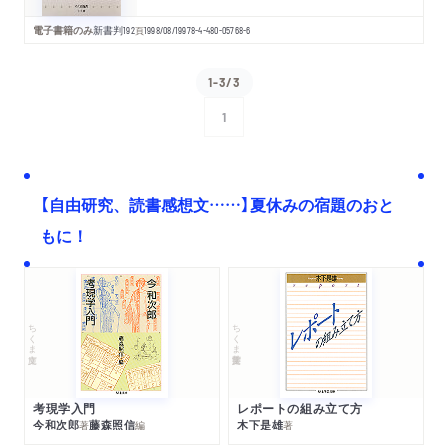
電子書籍のみ
新書判
192
頁
1998/08/19
978-4-480-05768-6
1-3/3
1
次へ
【自由研究、読書感想文……】夏休みの宿題のおと
もに！
ちくま文庫
ちくま学芸文庫
考現学入門
レポートの組み立て方
今和次郎
藤森照信
木下是雄
著
編
著