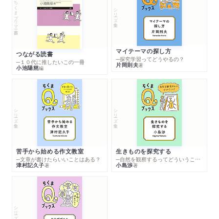
ちくまプリマー新書
シリーズ・全集
マイテーマの探し方
つながる読書
─探究学習ってどうやるの？
─１０代に推したいこの一冊
片岡則夫
著
小池陽慈
編
シリーズ・全集
シリーズ・全集
苦手から始める作文教室
生きものを探究する
─文章が書けたらいいことはある？
─自然を観察するってどういうこと？
津村記久子
小島渉
著
著
シリーズ・全集