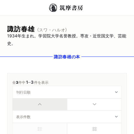
諏訪春雄
（スワ・ハルオ）
1934年生まれ。学習院大学名誉教授。専攻・近世国文学、芸能
史。
諏訪春雄
の本
1
3
─
全
3
件中
件を表示