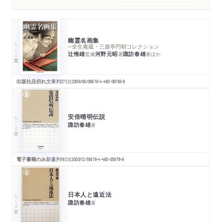
幽霊名画集
ちくま学芸文庫
─全生庵蔵・三遊亭円朝コレクション
辻惟雄
河野元昭
諏訪春雄
監修
著
著
ほか
出版社品切れ
文庫判
272
頁
2008/08/06
978-4-480-09166-6
安倍晴明伝説
ちくま新書
諏訪春雄
著
電子書籍のみ
新書判
192
頁
2000/12/19
978-4-480-05876-8
日本人と遠近法
ちくま新書
諏訪春雄
著