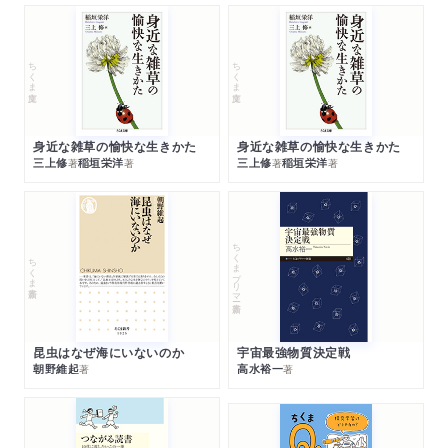
ちくま文庫
ちくま文庫
身近な雑草の愉快な生きかた
身近な雑草の愉快な生きかた
三上修
稲垣栄洋
三上修
稲垣栄洋
著
著
著
著
ちくまプリマー新書
ちくま新書
昆虫はなぜ海にいないのか
宇宙最強物質決定戦
朝野維起
高水裕一
著
著