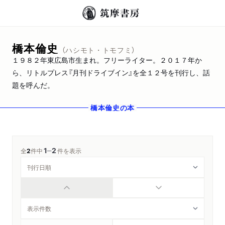
橋本倫史
（ハシモト・トモフミ）
１９８２年東広島市生まれ。フリーライター。２０１７年か
ら、リトルプレス『月刊ドライブイン』を全１２号を刊行し、話
題を呼んだ。
橋本倫史
の本
1
2
─
全
2
件中
件を表示