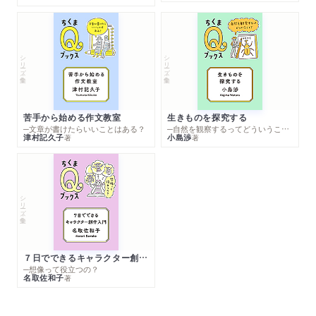
シリーズ・全集
シリーズ・全集
苦手から始める作文教室
生きものを探究する
─文章が書けたらいいことはある？
─自然を観察するってどういうこと？
津村記久子
小島渉
著
著
シリーズ・全集
７日でできるキャラクター創作入門
─想像って役立つの？
名取佐和子
著