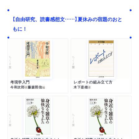
【自由研究、読書感想文……】夏休みの宿題のおと
もに！
ちくま文庫
ちくま学芸文庫
考現学入門
レポートの組み立て方
今和次郎
藤森照信
木下是雄
著
編
著
ちくま文庫
ちくま文庫