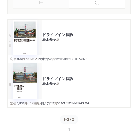
ドライブイン探訪
ちくま文庫
橋本倫史
著
定価:
990
円
（10％税込）
文庫判
432
頁
2022/07/07
978-4-480-43817-1
ドライブイン探訪
橋本倫史
著
定価:
1,870
円
（10％税込）
四六判
320
頁
2019/01/28
978-4-480-81850-8
1-2/2
1
次へ