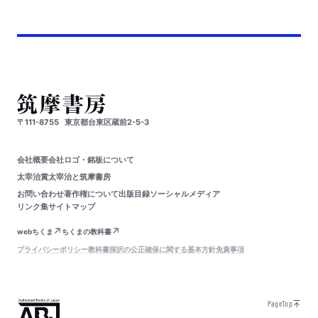
〒111-8755
東京都台東区蔵前2-5-3
会社概要
会社ロゴ・銘板について
太宰治賞
太宰治と筑摩書房
お問い合わせ
著作権について
出版目録
ソーシャルメディア
リンク集
サイトマップ
webちくま
ちくまの教科書
プライバシーポリシー
教科書採択の公正確保に関する基本方針
免責事項
PageTop