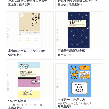
身近な雑草の愉快な生きかた
身近な雑草の愉快な生きかた
三上修
稲垣栄洋
三上修
稲垣栄洋
著
著
著
著
ちくまプリマー新書
ちくま新書
昆虫はなぜ海にいないのか
宇宙最強物質決定戦
朝野維起
高水裕一
著
著
ちくまプリマー新書
シリーズ・全集
マイテーマの探し方
つながる読書
─探究学習ってどうやるの？
─１０代に推したいこの一冊
片岡則夫
著
小池陽慈
編