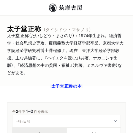
太子堂正称
（タイシドウ・マサノリ）
太子堂 正称（たいしどう・まさのり）：1974年生まれ。経済哲
学・社会思想史専攻。慶應義塾大学経済学部卒業、京都大学大
学院経済学研究科博士課程修了。現在、東洋大学経済学部教
授。主な共編著に、『ハイエクを読む』（共著、ナカニシヤ出
版）、『経済思想の中の貧困・福祉』（共著、ミネルヴァ書房）な
どがある。
太子堂正称
の本
1
2
─
全
2
件中
件を表示