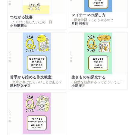
マイテーマの探し方
つながる読書
─探究学習ってどうやるの？
─１０代に推したいこの一冊
片岡則夫
著
小池陽慈
編
シリーズ・全集
シリーズ・全集
苦手から始める作文教室
生きものを探究する
─文章が書けたらいいことはある？
─自然を観察するってどういうこと？
津村記久子
小島渉
著
著
シリーズ・全集