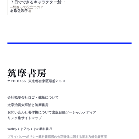
７日でできるキャラクター創作入門
─想像って役立つの？
名取佐和子
著
〒111-8755
東京都台東区蔵前2-5-3
会社概要
会社ロゴ・銘板について
太宰治賞
太宰治と筑摩書房
お問い合わせ
著作権について
出版目録
ソーシャルメディア
リンク集
サイトマップ
webちくま
ちくまの教科書
プライバシーポリシー
教科書採択の公正確保に関する基本方針
免責事項