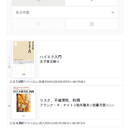
ハイエク入門
ちくま新書
太子堂正称
著
定価:
1,430
円
（10％税込）
新書判
480
頁
2025/05/07
978-4-480-07689-2
リスク、不確実性、利潤
フランク・Ｈ・ナイト
桂木隆夫
佐藤方宣
著
訳
訳
ほか
定価:
4,950
円
（10％税込）
四六判
512
頁
2021/07/29
978-4-480-86733-9