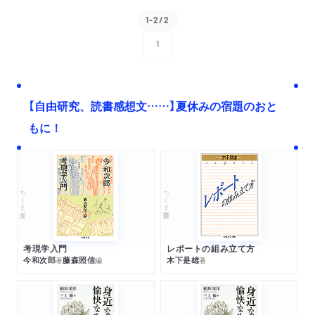
1-2/2
1
次へ
【自由研究、読書感想文……】夏休みの宿題のおと
もに！
ちくま文庫
ちくま学芸文庫
考現学入門
レポートの組み立て方
今和次郎
藤森照信
木下是雄
著
編
著