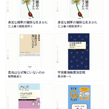
ちくま文庫
ちくま文庫
身近な雑草の愉快な生きかた
身近な雑草の愉快な生きかた
三上修
稲垣栄洋
三上修
稲垣栄洋
著
著
著
著
ちくまプリマー新書
ちくま新書
昆虫はなぜ海にいないのか
宇宙最強物質決定戦
朝野維起
高水裕一
著
著
ちくまプリマー新書
シリーズ・全集