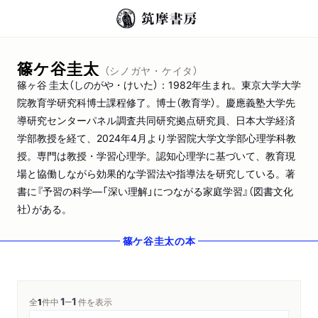
篠ケ谷圭太
（シノガヤ・ケイタ）
篠ヶ谷 圭太（しのがや・けいた）：1982年生まれ。東京大学大学
院教育学研究科博士課程修了。博士（教育学）。慶應義塾大学先
導研究センターパネル調査共同研究拠点研究員、日本大学経済
学部教授を経て、2024年4月より学習院大学文学部心理学科教
授。専門は教授・学習心理学。認知心理学に基づいて、教育現
場と協働しながら効果的な学習法や指導法を研究している。著
書に『予習の科学―「深い理解」につながる家庭学習』（図書文化
社）がある。
篠ケ谷圭太
の本
1
1
─
全
1
件中
件を表示