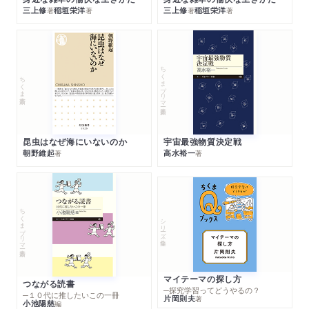
三上修
稲垣栄洋
三上修
稲垣栄洋
著
著
著
著
ちくまプリマー新書
ちくま新書
昆虫はなぜ海にいないのか
宇宙最強物質決定戦
朝野維起
高水裕一
著
著
ちくまプリマー新書
シリーズ・全集
マイテーマの探し方
つながる読書
─探究学習ってどうやるの？
─１０代に推したいこの一冊
片岡則夫
著
小池陽慈
編