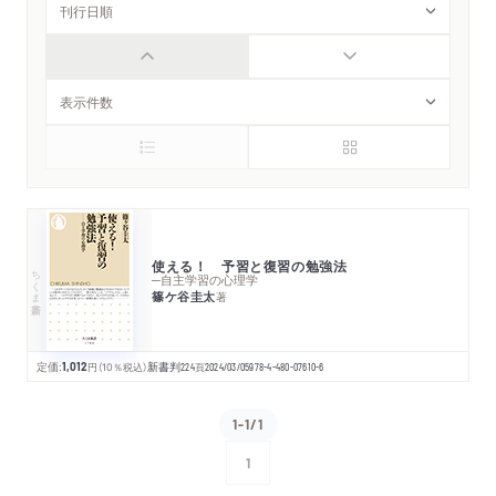
使える！ 予習と復習の勉強法
ちくま新書
─自主学習の心理学
篠ケ谷圭太
著
定価:
1,012
円
（10％税込）
新書判
224
頁
2024/03/05
978-4-480-07610-6
1-1/1
1
次へ