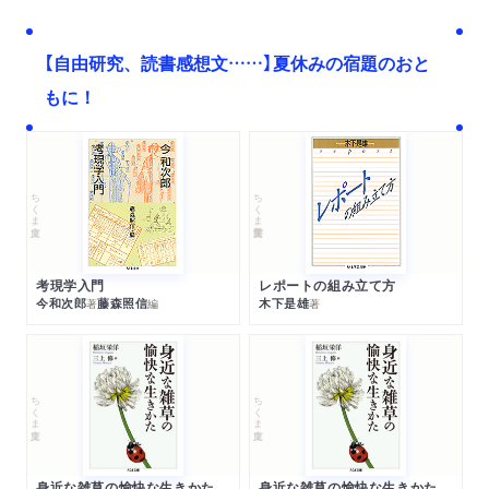
【自由研究、読書感想文……】夏休みの宿題のおと
もに！
ちくま文庫
ちくま学芸文庫
考現学入門
レポートの組み立て方
今和次郎
藤森照信
木下是雄
著
編
著
ちくま文庫
ちくま文庫
身近な雑草の愉快な生きかた
身近な雑草の愉快な生きかた