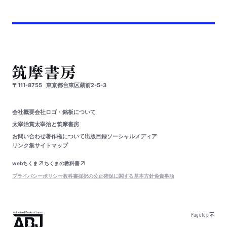
〒111-8755
東京都台東区蔵前2-5-3
会社概要
会社ロゴ・銘板について
太宰治賞
太宰治と筑摩書房
お問い合わせ
著作権について
出版目録
ソーシャルメディア
リンク集
サイトマップ
webちくま
ちくまの教科書
プライバシーポリシー
教科書採択の公正確保に関する基本方針
免責事項
PageTop