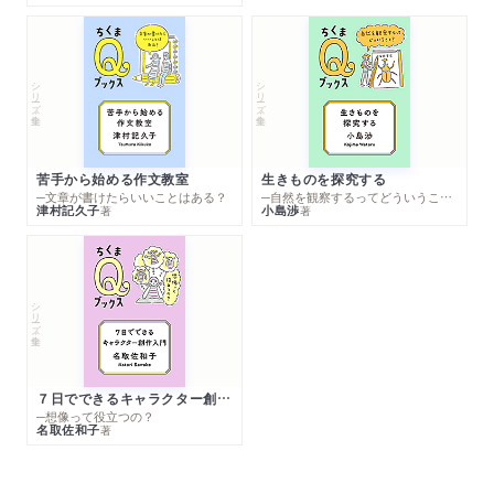
シリーズ・全集
シリーズ・全集
苦手から始める作文教室
生きものを探究する
─文章が書けたらいいことはある？
─自然を観察するってどういうこと？
津村記久子
小島渉
著
著
シリーズ・全集
７日でできるキャラクター創作入門
─想像って役立つの？
名取佐和子
著