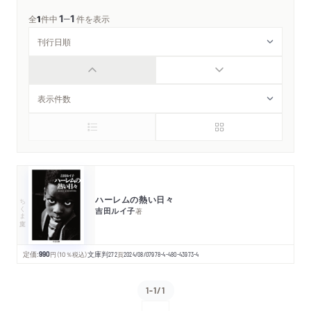
1
1
─
全
1
件中
件を表示
ハーレムの熱い日々
ちくま文庫
吉田ルイ子
著
定価:
990
円
（10％税込）
文庫判
272
頁
2024/08/07
978-4-480-43973-4
1-1/1