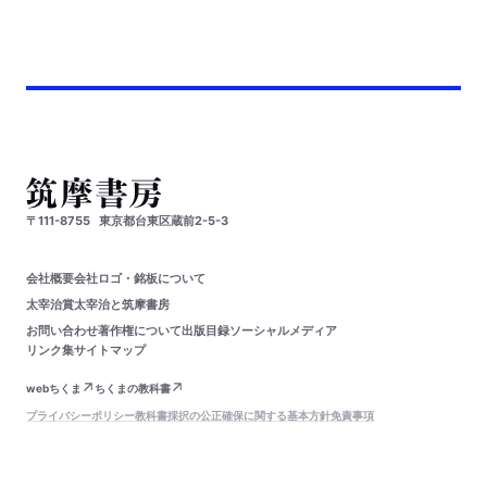
〒111-8755
東京都台東区蔵前2-5-3
会社概要
会社ロゴ・銘板について
太宰治賞
太宰治と筑摩書房
お問い合わせ
著作権について
出版目録
ソーシャルメディア
リンク集
サイトマップ
webちくま
ちくまの教科書
プライバシーポリシー
教科書採択の公正確保に関する基本方針
免責事項