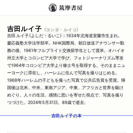
吉田ルイ子
（ヨシダ・ルイコ）
吉田 ルイ子（よしだ・るいこ）：1934年北海道室蘭市生まれ。
慶応義塾大学法学部卒。NHK国際局、朝日放送アナウンサー勤
務の後、1961年フルブライト交換留学生として渡米。オハイオ
州立大学とコロンビア大学で学び、フォトジャーナリズム専攻
で1964年コロンビア大学より修士号を取得する。そのままニュ
ーヨークに滞在し、ハーレムに住んで写真を撮りはじめる。
1968年ハーレムの子どもを撮った写真で公共広告賞を受賞。帰
国後は北米、中米、東南アジア、中東、アフリカと世界を駆け
めぐり、人々の生活、感情に思いを寄せた視点で、写真を撮り
つづけた。2024年5月31日、89歳で逝去。
吉田ルイ子
の本