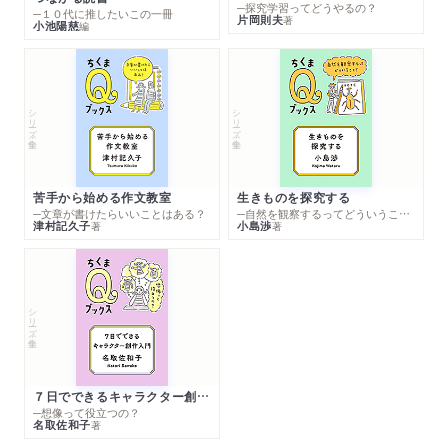
─探究学習ってどうやるの？
─１０代に推したいこの一冊
片岡則夫
著
小池陽慈
編
シリーズ・全集
シリーズ・全集
苦手から始める作文教室
生きものを探究する
─文章が書けたらいいことはある？
─自然を観察するってどういうこと？
津村記久子
小島渉
著
著
シリーズ・全集
７日でできるキャラクター創作入門
─想像って役立つの？
名取佐和子
著