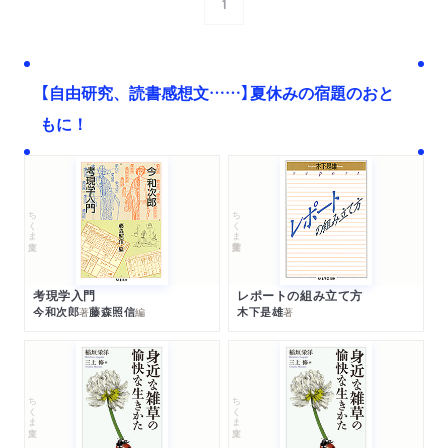
1
次へ
【自由研究、読書感想文……】夏休みの宿題のおと
もに！
ちくま文庫
ちくま学芸文庫
考現学入門
レポートの組み立て方
今和次郎
藤森照信
木下是雄
著
編
著
ちくま文庫
ちくま文庫