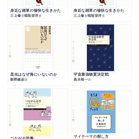
身近な雑草の愉快な生きかた
身近な雑草の愉快な生きかた
三上修
稲垣栄洋
三上修
稲垣栄洋
著
著
著
著
ちくまプリマー新書
ちくま新書
昆虫はなぜ海にいないのか
宇宙最強物質決定戦
朝野維起
高水裕一
著
著
ちくまプリマー新書
シリーズ・全集
マイテーマの探し方
つながる読書