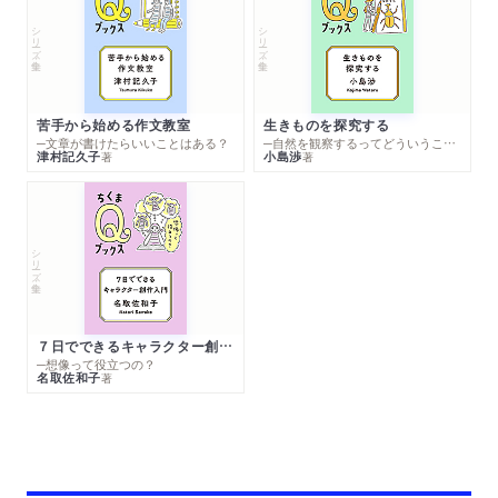
シリーズ・全集
シリーズ・全集
苦手から始める作文教室
生きものを探究する
─文章が書けたらいいことはある？
─自然を観察するってどういうこと？
津村記久子
小島渉
著
著
シリーズ・全集
７日でできるキャラクター創作入門
─想像って役立つの？
名取佐和子
著