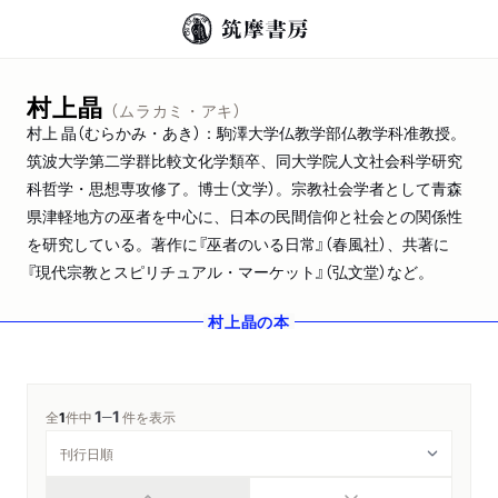
村上晶
（ムラカミ・アキ）
村上 晶（むらかみ・あき）：駒澤大学仏教学部仏教学科准教授。
筑波大学第二学群比較文化学類卒、同大学院人文社会科学研究
科哲学・思想専攻修了。博士（文学）。宗教社会学者として青森
県津軽地方の巫者を中心に、日本の民間信仰と社会との関係性
を研究している。著作に『巫者のいる日常』（春風社）、共著に
『現代宗教とスピリチュアル・マーケット』（弘文堂）など。
村上晶
の本
1
1
─
全
1
件中
件を表示