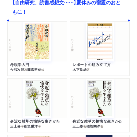
【自由研究、読書感想文……】夏休みの宿題のおと
もに！
ちくま文庫
ちくま学芸文庫
考現学入門
レポートの組み立て方
今和次郎
藤森照信
木下是雄
著
編
著
ちくま文庫
ちくま文庫
身近な雑草の愉快な生きかた
身近な雑草の愉快な生きかた
三上修
稲垣栄洋
三上修
稲垣栄洋
著
著
著
著