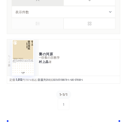
賽の河原
ちくま新書
─供養の宗教学
村上晶
著
定価:
1,012
円
（10％税込）
新書判
256
頁
2025/07/08
978-4-480-07698-4
1-1/1
1
次へ