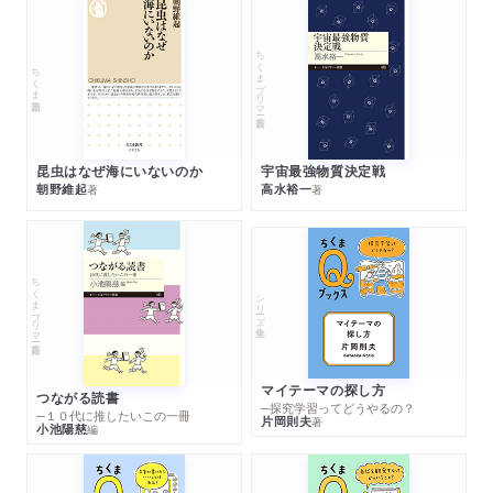
ちくまプリマー新書
ちくま新書
昆虫はなぜ海にいないのか
宇宙最強物質決定戦
朝野維起
高水裕一
著
著
ちくまプリマー新書
シリーズ・全集
マイテーマの探し方
つながる読書
─探究学習ってどうやるの？
─１０代に推したいこの一冊
片岡則夫
著
小池陽慈
編