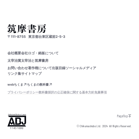
〒111-8755
東京都台東区蔵前2-5-3
会社概要
会社ロゴ・銘板について
太宰治賞
太宰治と筑摩書房
お問い合わせ
著作権について
出版目録
ソーシャルメディア
リンク集
サイトマップ
webちくま
ちくまの教科書
プライバシーポリシー
教科書採択の公正確保に関する基本方針
免責事項
PageTop
© Chikumashobo Ltd.
2024
All Rights Reserved.