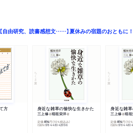
【自由研究、読書感想文……】夏休みの宿題のおともに
ちくま文庫
ちくま文庫
て方
身近な雑草の愉快な生きかた
身近な雑草
三上修
稲垣栄洋
三上修
稲垣
著
著
著
定価:
円
（10％税込み）
定価:
円
（10
814
814
ISBN:
ISBN:
978-4-480-42819-6
978-4-480-