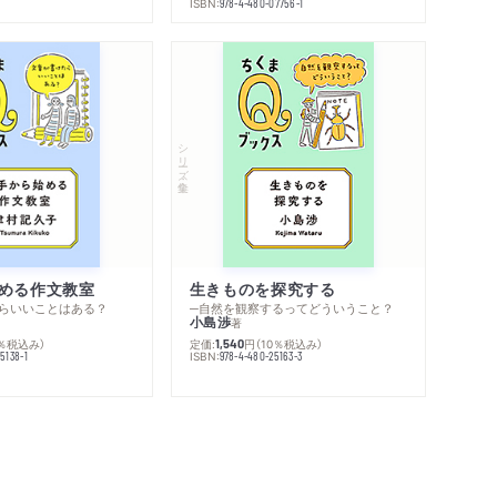
ISBN:
978-4-480-07756-1
シリーズ・全集
める作文教室
生きものを探究する
らいいことはある？
─自然を観察するってどういうこと？
小島渉
著
0％税込み）
定価:
円
（10％税込み）
1,540
ISBN:
5138-1
978-4-480-25163-3