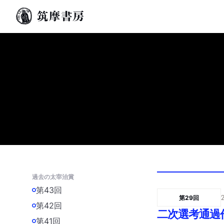
過去の太宰治賞
第43回
第29回
第42回
二次選考通過
第41回