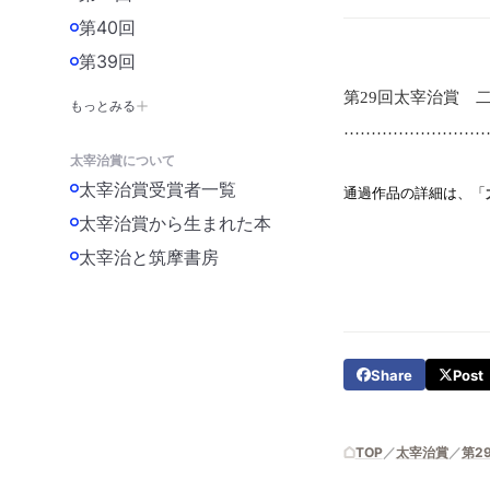
第40回
第39回
第29
回太宰治賞 二
もっとみる
……………………
太宰治賞について
太宰治賞受賞者一覧
通過作品の詳細は、「
太宰治賞から生まれた本
太宰治と筑摩書房
Share
Post
TOP
太宰治賞
第2