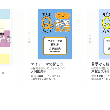
シリーズ・全集
シリーズ・全集
マイテーマの探し方
苦手から始
─探究学習ってどうやるの？
─文章が書けた
片岡則夫
津村記久子
著
著
一冊
定価:
円
（10％税込み）
定価:
円
（1
1,320
1,210
ISBN:
ISBN:
978-4-480-25117-6
978-4-480-2