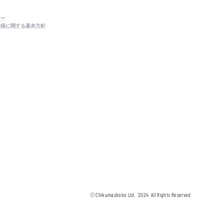
シー
確保に関する基本方針
© Chikumashobo Ltd.
2024
All Rights Reserved.