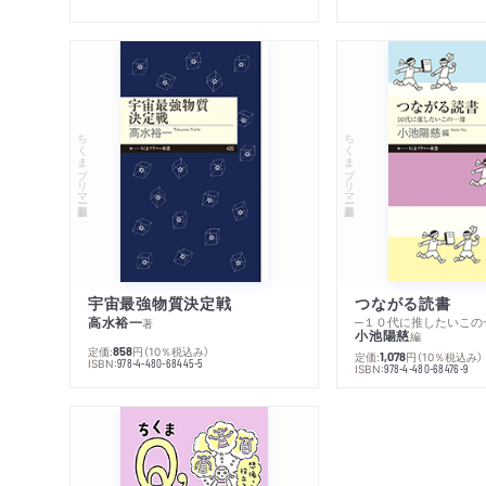
ちくまプリマー新書
ちくまプリマー新書
宇宙最強物質決定戦
つながる読書
高水裕一
─１０代に推したいこの
著
小池陽慈
編
定価:
円
（10％税込み）
858
定価:
円
（10％税込み）
1,078
ISBN:
978-4-480-68445-5
ISBN:
978-4-480-68476-9