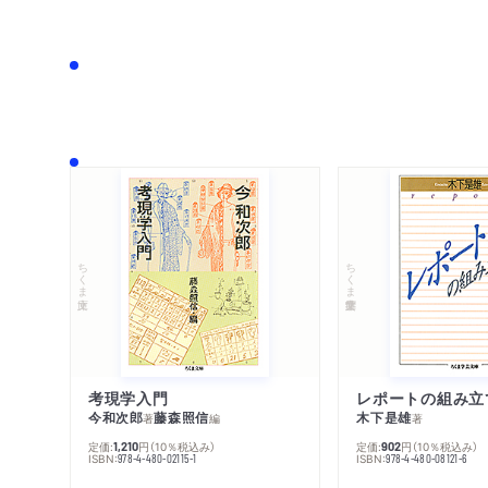
ちくま文庫
ちくま学芸文庫
考現学入門
レポートの組み立
今和次郎
藤森照信
木下是雄
著
編
著
定価:
円
（10％税込み）
定価:
円
（10％税込み）
1,210
902
ISBN:
ISBN:
978-4-480-02115-1
978-4-480-08121-6