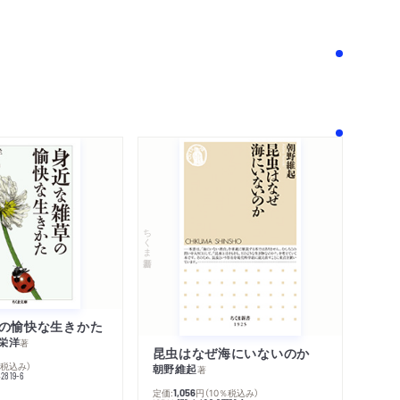
！
ちくま新書
の愉快な生きかた
栄洋
著
昆虫はなぜ海にいないのか
％税込み）
朝野維起
著
42819-6
定価:
円
（10％税込み）
1,056