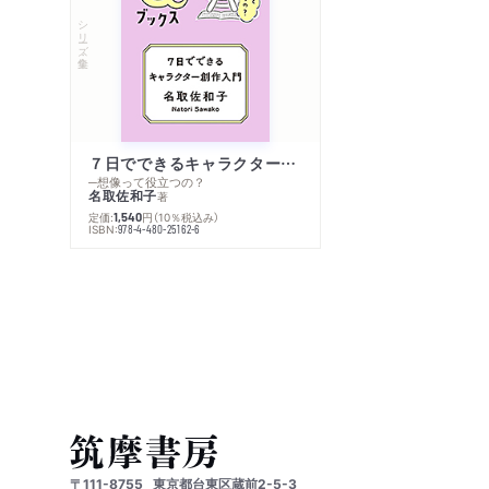
シリーズ・全集
７日でできるキャラクター創作入門
─想像って役立つの？
名取佐和子
著
定価:
円
（10％税込み）
1,540
ISBN:
978-4-480-25162-6
〒111-8755
東京都台東区蔵前2-5-3