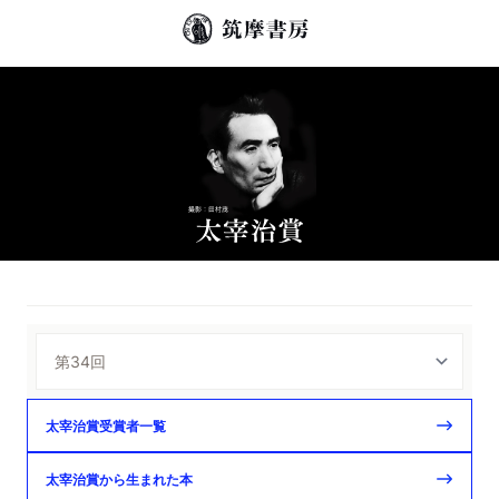
太宰治賞受賞者一覧
太宰治賞から生まれた本