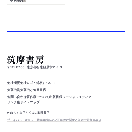
小池陽慈
編
〒111-8755
東京都台東区蔵前2-5-3
会社概要
会社ロゴ・銘板について
太宰治賞
太宰治と筑摩書房
お問い合わせ
著作権について
出版目録
ソーシャルメディア
リンク集
サイトマップ
webちくま
ちくまの教科書
プライバシーポリシー
教科書採択の公正確保に関する基本方針
免責事項