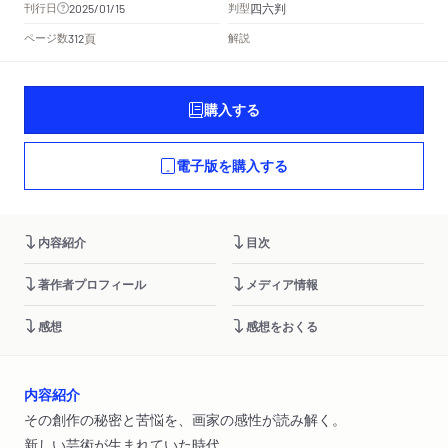
四六判
刊行日
判型
2025/01/15
頁
ページ数
解説
312
購入する
電子版を購入する
内容紹介
目次
著作者プロフィール
メディア情報
感想
感想をおくる
内容紹介
その創作の秘密と苦悩を、画家の感性が読み解く。
新しい芸術が生まれていた時代、