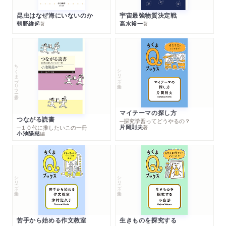
昆虫はなぜ海にいないのか
宇宙最強物質決定戦
朝野維起
高水裕一
著
著
ちくまプリマー新書
シリーズ・全集
マイテーマの探し方
つながる読書
─探究学習ってどうやるの？
片岡則夫
著
─１０代に推したいこの一冊
小池陽慈
編
シリーズ・全集
シリーズ・全集
苦手から始める作文教室
生きものを探究する