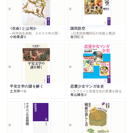
〈生命〉とは何か
国民防空
─科学的生命観、２６００年の歴史とその超克
─日本的危機対応の失敗と教訓
小松美彦
吉川仁
著
著
平安文学の謎を解く
恋愛少女マンガ全史
土方洋一
─ラブコメと若者文化の変遷を探る
著
長山靖生
著