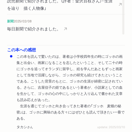
読売新聞で紹介されました。（評者：金沢百枝さん）「生涯
を辿り 描く人物像」
新聞
2025/02/08
毎日新聞で紹介されました。
この本への感想
この本を読んで驚いたのは、著者は小学校四年生の時にゴッホの画
集と出会い、画家になることを志したということ、そして二十の時
にゴッホを追ってオランダに留学し、絵を学んだあともずっと画家
として当地で活躍しながら、ゴッホの研究も続けてきたということ
である。こうした背景のもとに、ゴッホの生涯が綿密に記されてい
る。さらに、吉屋信子の姪であるという著者が、小説家としての血
を生かして、ゴッホの心の中にしっかりと入り込んで書かれた文章
も読み応えがあった。
生涯を通じてゴッホと向き合ってきた著者の「ゴッホ 麦畑の秘
密」は、ゴッホに興味のある方々にはぜひとも読んで頂きたい一冊で
ある。
タカシ
さん
update: 2025/03/10