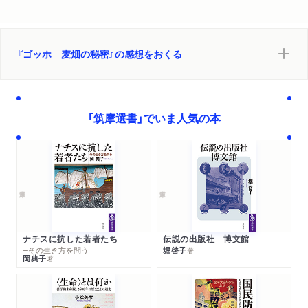
『ゴッホ 麦畑の秘密』の感想をおくる
「筑摩選書」でいま人気の本
ナチスに抗した若者たち
伝説の出版社 博文館
─その生き方を問う
堀啓子
著
岡典子
著