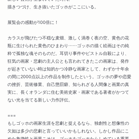
描きつづけ、生き抜いたゴッホがここにいる。
展覧会の感動が100倍に！
カラスが飛びたつ不穏な麦畑、激しく渦巻く夜の空、黄色の花
瓶に生けられた黄色のひまわり……ゴッホの描く絵画はその純
粋で孤独な魂そのものだ。耳切り事件やピストル自殺により、
狂気の画家・悲劇の主人公とも言われてきたこの画家は、発作
が起きていない時は知的かつ冷静な画家として、わずか十年余
の間に2000点以上の作品を制作したという。ゴッホの夢や恋愛
の挫折、芸術修業、自己懲罰癖、知られざる人間像と画業の真
実に、長くオランダに住む美術史家・画家である著者がかつて
ない光を当てる新しい力作評伝。
===
もしゴッホの画家生涯を悲劇と捉えるなら、独創性と想像性の
欠如は多少の悲劇と言っていいかもしれない。しかし作品にこ
めた象徴性と画風こそは、ゴッホをゴッホたらしめている重要