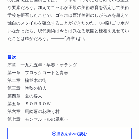
な要素だろう。加えてゴッホが正規の美術教育を否定して美術
学校を拒否したことで、ゴッホは西洋美術のしがらみを超えて
独自のスタイルを確立することができたのだ。（中略）ゴッホが
いなかったら、現代美術は今とは異なる展開と様相を見せてい
たことは確かだろう。―――「終章」より
目次
序章 一九九五年・早春・オランダ
第一章 フロックコートと青春
第二章 楡並木の街
第三章 晩秋の旅人
第四章 夏の客人
第五章 ＳＯＲＲＯＷ
第六章 馬鈴薯の花咲く村
第七章 モンマルトルの風車
第八章 太陽の花
目次をすべて読む
第九章 あの日