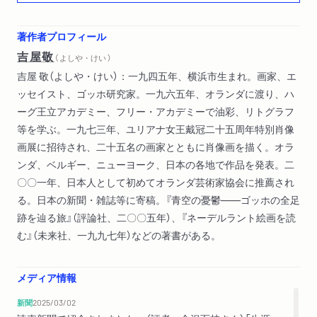
第十章 死と再生の交響曲
第十一章 雷雲の下の麦畑
著作者プロフィール
第十二章 リボルバーと落穂
吉屋敬
（ よしや・けい ）
第十三章 麦畑の秘密、オーヴェール・一八九一年七月二十七
吉屋 敬（よしや・けい）：一九四五年、横浜市生まれ。画家、エ
日
ッセイスト、ゴッホ研究家。一九六五年、オランダに渡り、ハ
終章 二〇二五年・早春・日本──あとがきにかえて
ーグ王立アカデミー、フリー・アカデミーで油彩、リトグラフ
参考文献
等を学ぶ。一九七三年、ユリアナ女王戴冠二十五周年特別肖像
画展に招待され、二十五名の画家とともに肖像画を描く。オラ
ンダ、ベルギー、ニューヨーク、日本の各地で作品を発表。二
〇〇一年、日本人として初めてオランダ芸術家協会に推薦され
る。日本の新聞・雑誌等に寄稿。『青空の憂鬱――ゴッホの全足
跡を辿る旅』（評論社、二〇〇五年）、『ネーデルラント絵画を読
む』（未来社、一九九七年）などの著書がある。
メディア情報
新聞
2025/03/02