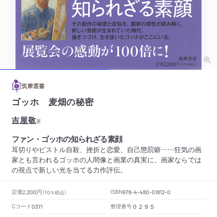
筑摩選書
ゴッホ 麦畑の秘密
吉屋敬
著
ファン・ゴッホの知られざる素顔
耳切りやピストル自殺、挫折と恋愛、自己懲罰癖……狂気の画
家とも言われるゴッホの人間像と画業の真実に、画家ならでは
の視点で新しい光を当てる力作評伝。
円
定価
ISBN
2,200
（10％税込）
978-4-480-01812-0
Cコード
整理番号
0371
０２９５