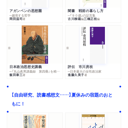
アガンベンの思想圏
聞書 戦前の暮らし方
─越境する哲学
─「９０歳」の証言集
岡田温司
古川柳蔵
三橋正枝
著
編
編
日本政治思想史講義
評伝 市川房枝
─『丸山眞男講義録 第四冊』を精読する
─日本最大の女性政治家
飯田泰三
進藤久美子
著
著
【自由研究、読書感想文……】夏休みの宿題のおと
もに！