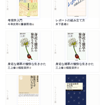
ちくま文庫
ちくま学芸文庫
考現学入門
レポートの組み立て方
今和次郎
藤森照信
木下是雄
著
編
著
ちくま文庫
ちくま文庫
身近な雑草の愉快な生きかた
身近な雑草の愉快な生きかた
三上修
稲垣栄洋
三上修
稲垣栄洋
著
著
著
著
ちくまプリマー新書
ちくま新書