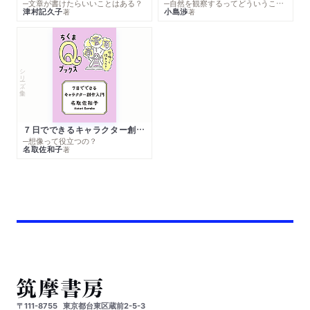
─文章が書けたらいいことはある？
─自然を観察するってどういうこと？
津村記久子
小島渉
著
著
シリーズ・全集
７日でできるキャラクター創作入門
─想像って役立つの？
名取佐和子
著
〒111-8755
東京都台東区蔵前2-5-3