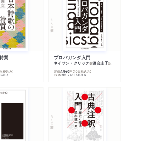
ちくま学芸文庫
特質
プロパガンダ入門
ネイサン・クリック
渡会圭子
著
訳
0％税込み）
定価:
円
（10％税込み）
1,540
ISBN:
1379-3
978-4-480-51378-6
ちくま学芸文庫