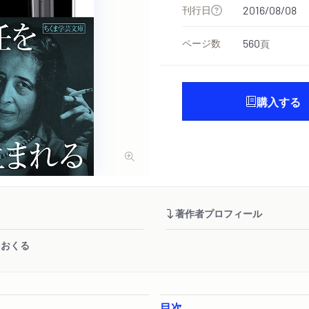
刊行日
2016/08/08
ページ数
560
頁
購入する
著作者プロフィール
をおくる
目次