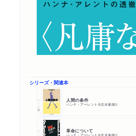
シリーズ・関連本
人間の条件
ちくま学芸文庫
ハンナ・アーレント
志水速雄
著
訳
革命について
ちくま学芸文庫
ハンナ・アーレント
志水速雄
著
訳