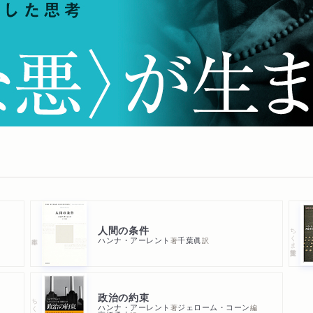
人間の条件
ちくま学芸文庫
ハンナ・アーレント
千葉眞
著
訳
政治の約束
ちくま学芸文庫
ハンナ・アーレント
ジェローム・コーン
著
編