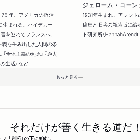
ジェローム・コーン
06-75 年。アメリカの政治
1931年生まれ。アレン
に生まれる。ハイデガー
稿集と旧著の新装版に編者
迫害を逃れてフランスへ、
ト研究所（HannahArendt
体主義を生み出した人間の条
『全体主義の起原』『過去
神の生活』など。
もっと見る
 それだけが善く生きる道だ
」と「判断」の下に編む。