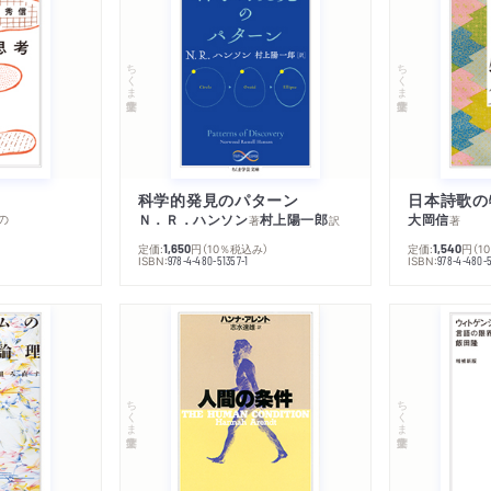
ちくま学芸文庫
ちくま学芸文庫
科学的発見のパターン
日本詩歌の
の
Ｎ．Ｒ．ハンソン
村上陽一郎
大岡信
著
訳
著
定価:
円
（10％税込み）
定価:
円
（1
1,650
1,540
ISBN:
ISBN:
978-4-480-51357-1
978-4-480-5
ちくま学芸文庫
ちくま学芸文庫