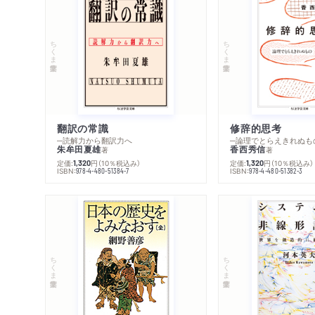
ちくま学芸文庫
ちくま学芸文庫
翻訳の常識
修辞的思考
─読解力から翻訳力へ
─論理でとらえきれぬも
朱牟田夏雄
香西秀信
著
著
定価:
円
（10％税込み）
定価:
円
（10％税込み）
1,320
1,320
ISBN:
ISBN:
978-4-480-51384-7
978-4-480-51382-3
ちくま学芸文庫
ちくま学芸文庫