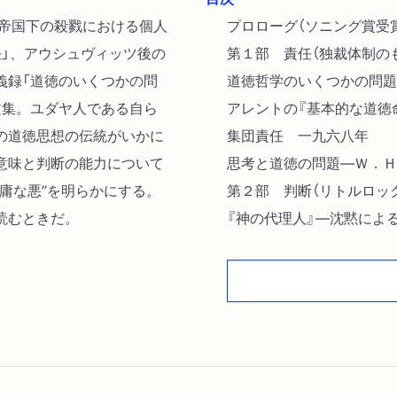
三帝国下の殺戮における個人
プロローグ（ソニング賞受
任」、アウシュヴィッツ後の
第１部 責任（独裁体制の
義録「道徳のいくつかの問
道徳哲学のいくつかの問題
文集。ユダヤ人である自ら
アレントの『基本的な道徳
の道徳思想の伝統がいかに
集団責任 一九六八年
意味と判断の能力について
思考と道徳の問題―Ｗ．Ｈ
庸な悪”を明らかにする。
第２部 判断（リトルロッ
読むときだ。
『神の代理人』―沈黙によ
裁かれるアウシュヴィッツ
身からでたさび 一九七五