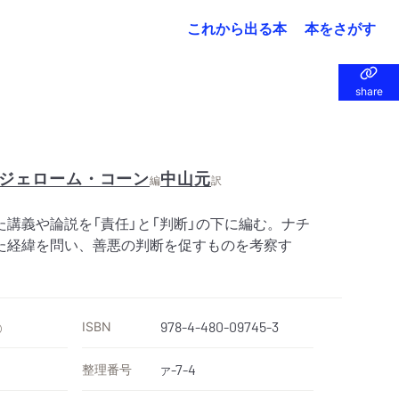
これから出る本
本をさがす
share
share
ジェローム・コーン
中山元
編
訳
講義や論説を「責任」と「判断」の下に編む。ナチ
た経緯を問い、善悪の判断を促すものを考察す
ISBN
978-4-480-09745-3
）
整理番号
-7-4
ア