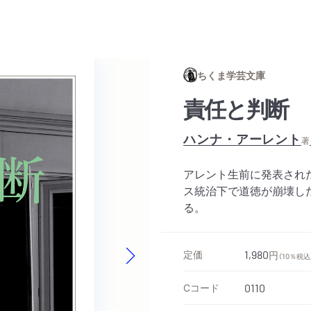
ちくま学芸文庫
責任と判断
ハンナ・アーレント
著
アレント生前に発表された
ス統治下で道徳が崩壊し
る。
定価
1,980
円
（10％税込
Next slide
Cコード
0110