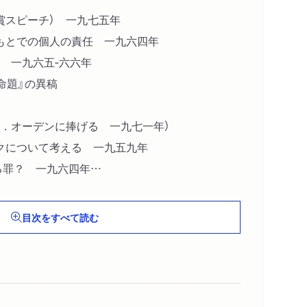
賞スピーチ） 一九七五年
もとでの個人の責任 一九六四年
 一九六五‐六六年
命題』の異稿
．オーデンに捧げる 一九七一年）
クについて考える 一九五九年
る罪？ 一九六四年
 一九六六年
年）
目次をすべて読む