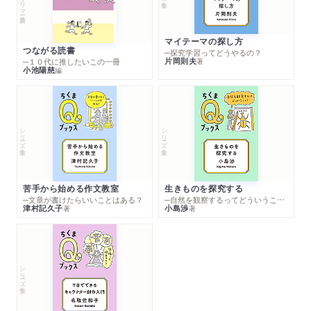
マイテーマの探し方
つながる読書
─探究学習ってどうやるの？
片岡則夫
著
─１０代に推したいこの一冊
小池陽慈
編
シリーズ・全集
シリーズ・全集
苦手から始める作文教室
生きものを探究する
─文章が書けたらいいことはある？
─自然を観察するってどういうこと？
津村記久子
小島渉
著
著
シリーズ・全集