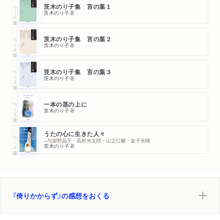
ちくま文庫
茨木のり子集 言の葉１
茨木のり子
著
ちくま文庫
茨木のり子集 言の葉２
茨木のり子
著
ちくま文庫
茨木のり子集 言の葉３
茨木のり子
著
ちくま文庫
一本の茎の上に
茨木のり子
著
うたの心に生きた人々
ちくま文庫
─与謝野晶子・高村光太郎・山之口貘・金子光晴
茨木のり子
著
『倚りかからず』の感想をおくる