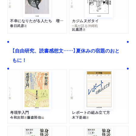
不幸になりたがる人たち 増補新版
カジムヌガタイ
春日武彦
─風が語る沖縄戦
著
比嘉慂
著
【自由研究、読書感想文……】夏休みの宿題のおと
もに！
ちくま文庫
ちくま学芸文庫
考現学入門
レポートの組み立て方
今和次郎
藤森照信
木下是雄
著
編
著