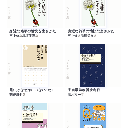
ちくま文庫
ちくま文庫
身近な雑草の愉快な生きかた
身近な雑草の愉快な生きかた
三上修
稲垣栄洋
三上修
稲垣栄洋
著
著
著
著
ちくまプリマー新書
ちくま新書
昆虫はなぜ海にいないのか
宇宙最強物質決定戦
朝野維起
高水裕一
著
著
ちくまプリマー新書
シリーズ・全集