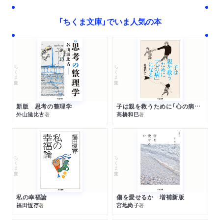
「ちくま文庫」でいま人気の本
ちくま文庫
ちくま文庫
新版 思考の整理学
子は親を救うために「心の病」になる
外山滋比古
高橋和巳
著
著
ちくま文庫
ちくま文庫
私の幸福論
傷を愛せるか 増補新版
福田恆存
宮地尚子
著
著