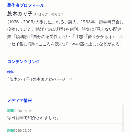
苦しみの日々 哀しみの日々
著作者プロフィール
マザー・テレサの瞳
茨木のり子
（ いばらぎ・のりこ ）
水の星
（1926～2006）大阪に生まれる。詩人。1953年、詩学研究会に
ある一行
投稿していた川崎洋と詩誌「櫂」を創刊。詩集に『見えない配達
球を蹴る人
夫』『鎮魂歌』『自分の感受性くらい』『寸志』『倚りかからず』、エ
草
ッセイ集に『詩のこころを読む』『一本の茎の上に』などがある。
行方不明の時間
コンテンツリンク
特集
「茨木のり子」の本まとめページ
メディア情報
新聞
2026/06/04
毎日新聞で紹介されました。
新聞
2026/06/03