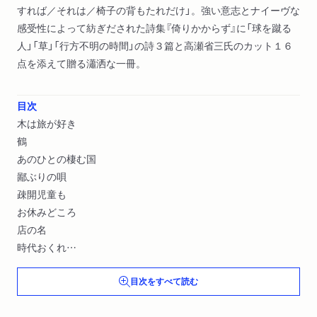
すれば／それは／椅子の背もたれだけ」。強い意志とナイーヴな
感受性によって紡ぎだされた詩集『倚りかからず』に「球を蹴る
人」「草」「行方不明の時間」の詩３篇と高瀬省三氏のカット１６
点を添えて贈る瀟洒な一冊。
目次
木は旅が好き
鶴
あのひとの棲む国
鄙ぶりの唄
疎開児童も
お休みどころ
店の名
時代おくれ
倚りかからず
目次をすべて読む
笑う能力
ピカソのぎょろ目