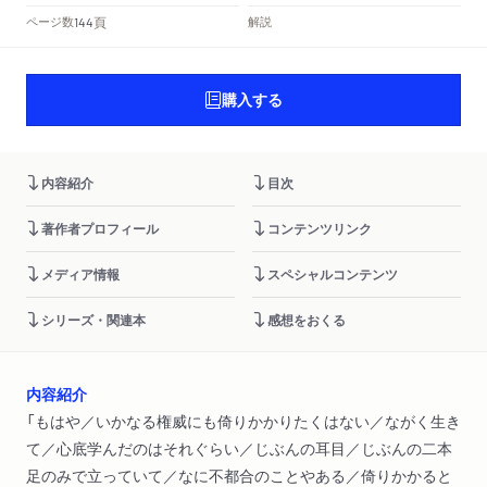
頁
ページ数
解説
144
購入する
内容紹介
目次
著作者プロフィール
コンテンツリンク
メディア情報
スペシャルコンテンツ
シリーズ・関連本
感想をおくる
内容紹介
「もはや／いかなる権威にも倚りかかりたくはない／ながく生き
て／心底学んだのはそれぐらい／じぶんの耳目／じぶんの二本
足のみで立っていて／なに不都合のことやある／倚りかかると