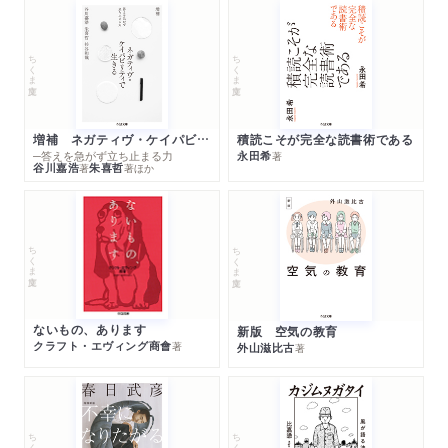
ちくま文庫
ちくま文庫
増補 ネガティヴ・ケイパビリティで生きる
積読こそが完全な読書術である
─答えを急がず立ち止まる力
永田希
著
谷川嘉浩
朱喜哲
著
著
ほか
ちくま文庫
ちくま文庫
ないもの、あります
新版 空気の教育
クラフト・エヴィング商會
著
外山滋比古
著
ちくま文庫
ちくま文庫