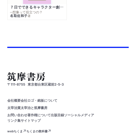
７日でできるキャラクター創作入門
─想像って役立つの？
名取佐和子
著
〒111-8755
東京都台東区蔵前2-5-3
会社概要
会社ロゴ・銘板について
太宰治賞
太宰治と筑摩書房
お問い合わせ
著作権について
出版目録
ソーシャルメディア
リンク集
サイトマップ
webちくま
ちくまの教科書