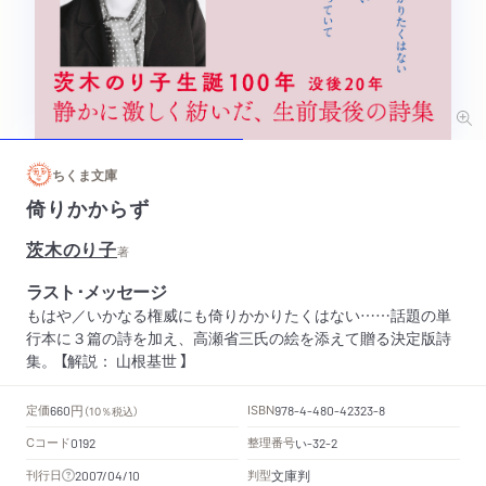
ちくま文庫
倚りかからず
茨木のり子
著
ラスト･メッセージ
もはや／いかなる権威にも倚りかかりたくはない……話題の単
行本に３篇の詩を加え、高瀬省三氏の絵を添えて贈る決定版詩
集。 【解説： 山根基世 】
円
定価
ISBN
660
（10％税込）
978-4-480-42323-8
Cコード
整理番号
い
0192
-32-2
文庫判
刊行日
判型
2007/04/10