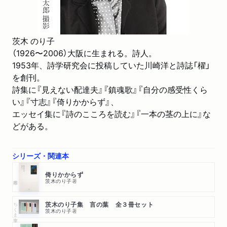
茨木 のり子
（1926〜2006）大阪に生まれる。詩人。
1953年、詩学研究会に投稿していた川崎洋と詩誌「櫂」
を創刊。
詩集に『見えない配達夫』『鎮魂歌』『自分の感受性くら
い』『寸志』『倚りかからず』、
エッセイ集に『詩のこころを読む』『一本の茎の上に』な
どがある。
シリーズ・関連本
倚りかからず
茨木のり子
著
ちくま文庫
茨木のり子集 言の葉 全３冊セット
茨木のり子
著