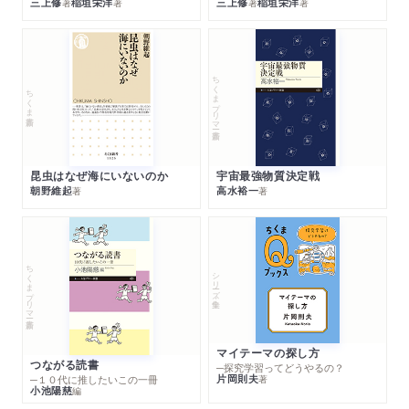
三上修
稲垣栄洋
三上修
稲垣栄洋
著
著
著
著
ちくまプリマー新書
ちくま新書
昆虫はなぜ海にいないのか
宇宙最強物質決定戦
朝野維起
高水裕一
著
著
ちくまプリマー新書
シリーズ・全集
マイテーマの探し方
つながる読書
─探究学習ってどうやるの？
片岡則夫
著
─１０代に推したいこの一冊
小池陽慈
編