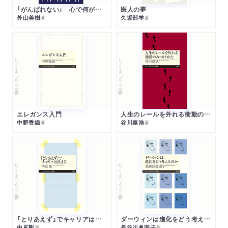
「がんばれない」 心で何が起きているか
医人の夢
外山美樹
久坂部羊
著
著
ちくまプリマー新書
ちくまプリマー新書
エレガンス入門
人生のレールを外れる衝動のみつけかた
中野香織
谷川嘉浩
著
著
ちくまプリマー新書
ちくまプリマー新書
「とりあえず」でキャリアは決まる
ダーウィンは進化をどう考えたのか
中嶌剛
長谷川眞理子
著
著