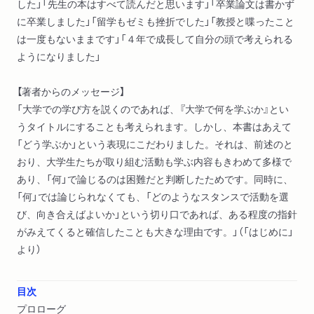
した」「先生の本はすべて読んだと思います」「卒業論文は書かず
に卒業しました」「留学もゼミも挫折でした」「教授と喋ったこと
は一度もないままです」「４年で成長して自分の頭で考えられる
ようになりました」
【著者からのメッセージ】
「大学での学び方を説くのであれば、『大学で何を学ぶか』とい
うタイトルにすることも考えられます。しかし、本書はあえて
「どう学ぶか」という表現にこだわりました。それは、前述のと
おり、大学生たちが取り組む活動も学ぶ内容もきわめて多様で
あり、「何」で論じるのは困難だと判断したためです。同時に、
「何」では論じられなくても、「どのようなスタンスで活動を選
び、向き合えばよいか」という切り口であれば、ある程度の指針
がみえてくると確信したことも大きな理由です。」（「はじめに」
より）
目次
プロローグ