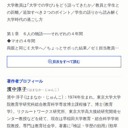
大学教員は「大学での学び」をどう語ってきたか／教員と学生と
の距離／追加すべき２つのポイント／学生の語りから読み解く
大学時代の過ごし方
第１章 ６人の物語――それぞれの４年間
◆マオの４年間
両親と同じＥ大学へ／ちょっとサボった結果／ゼミ担当教員の
ことはほとんど知らない／ガクチカは軽音サークル／受験勉強
目次をすべて読む
だけだと思われたくない
◆ヤスシの４年間
ラグビー中心の生活／「高校までと違う」学びとは／授業の取り
著作者プロフィール
方／ほかの課外活動には手を出さない／尊敬する人は、高校時
濱中淳子
（ はまなか・じゅんこ ）
代のラグビー部Ｌ監督
濱中 淳子（はまなか・じゅんこ）：1974年生まれ。東京大学大学
◆ワカバの４年間
院教育学研究科総合教育科学専攻博士課程修了。博士（教育
あえて自分に向かない領域を選ぶ／大規模授業を淡々とこなす
学）。リクルートワークス研究所、東京大学高大接続研究開発セ
／欧州留学／ゼミで伸ばした調整力／キーワードは「挫折」
ンター教授などを経て、現在は早稲田大学教育・総合科学学術
◆メイの４年間
院教授。専門は教育社会学。著書に『検証・学歴の効用』（勁草
軽い気持ちで訪れたオープンキャンパスが運命を決める／英語