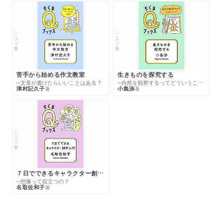
シリーズ・全集
シリーズ・全集
苦手から始める作文教室
生きものを探究する
─文章が書けたらいいことはある？
─自然を観察するってどういうこと？
津村記久子
小島渉
著
著
シリーズ・全集
７日でできるキャラクター創作入門
─想像って役立つの？
名取佐和子
著