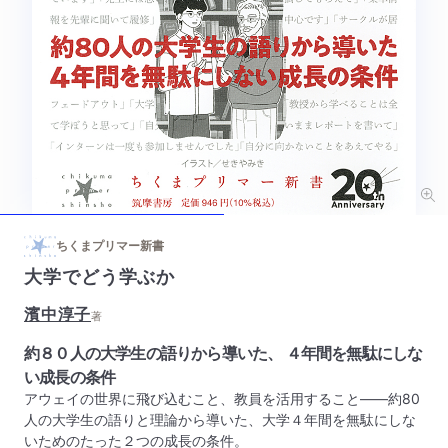
ちくまプリマー新書
大学でどう学ぶか
濱中淳子
著
約８０人の大学生の語りから導いた、 ４年間を無駄にしな
い成長の条件
アウェイの世界に飛び込むこと、教員を活用すること――約80
人の大学生の語りと理論から導いた、大学４年間を無駄にしな
いためのたった２つの成長の条件。