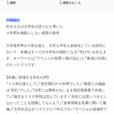
感想
感想をおくる
内容紹介
約８０人の大学生の語りから導いた、
４年間を無駄にしない成長の条件
大学進学率が６割を超え、大学も学生も多様化している現代に
おいて、本書はすべての大学生の指針になる「学び方」を伝えま
す。キーワードは「アウェイの世界に飛び込む」と「教員の活用」
のたった２つです。
【本書に登場する学生の声】
「１０単位落として」「低空飛行の４年間でした」「教授との議論
は“洗礼”でした」「法学には興味がないまま指定校推薦で合格し
て」「論文を１００本弱は読んでいます」「先生には思いつきもし
なかったことを指摘してもらえて」「楽単情報を先輩に聞いて履
修」「大学生活はすべてラグビー中心です」「サークルが居場所で