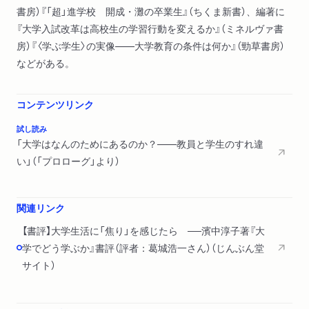
書房）『「超」進学校 開成・灘の卒業生』（ちくま新書）、編著に
を活かす方向での進路を模索／キツかった１年生の春／国際平
『大学入試改革は高校生の学習行動を変えるか』（ミネルヴァ書
和構築ゼミ／多くの出会いのなかで知ったこと
房）『〈学ぶ学生〉の実像――大学教育の条件は何か』（勁草書房）
◆カズヨシの４年間
などがある。
サッカーの夢を諦め、受験勉強へ／１年生からはじめた就活／
Ｏ先生からの洗礼／ゼミより友人との読書会／自分を探すこと
ができた
コンテンツリンク
◆リョウヘイの４年間
試し読み
地方から指定校推薦で進学／やる気が起きなかった高校３年生
「大学はなんのためにあるのか？――教員と学生のすれ違
の冬／友人作りに注力した１年の春／学びにエンジンがかかっ
い」（「プロローグ」より）
た１年秋――国際法模擬裁判大会への出場準備／キーワードと
しての「国際」／大学教員に学ぶ／選び取ることができるように
なった
関連リンク
【書評】大学生活に「焦り」を感じたら ──濱中淳子著『大
第２章 ６人の物語を整理する
学でどう学ぶか』書評（評者：葛城浩一さん）（じんぶん堂
アンケート調査にみる多様性① 学習意欲／アンケート調査に
サイト）
みる多様性② 授業以外の活動／どう選び、どう向き合うのか
／ロバート・キーガンの構造発達理論／５段階の成長／６人の
ポジショニングと問いの設定