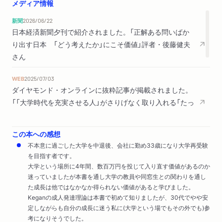
メディア情報
新聞
2026/06/22
第３章 アウェイの世界に飛び込む――成長の条件【その一】
日本経済新聞夕刊で紹介されました。「正解ある問いばか
マオ・ヤスシに足りなかったもの／高校の輪切り問題がもたら
り出す日本 「どう考えたか」にこそ価値」評者・後藤健夫
すもの／自分にとって一番遠い世界に行きなさい／計画的偶発
さん
性理論／学ぶ大人が実践する越境学習
WEB
2025/07/03
第４章 教員を活用する――成長の条件【その二】
ダイヤモンド・オンラインに抜粋記事が掲載されました。
ワカバ・メイとカズヨシは何が違ったのか／なぜ、大学教員な
「「大学時代を充実させる人」がさりげなく取り入れる「たっ
のか／変化と成長／カズヨシとリョウヘイは何が違ったのか／
た1つの習慣」」
ＯＲＴのススメ／教員に話しかけよう／大学教員の引き出し／
この本への感想
関心を研究テーマに導く
新聞
2025/03/26
不本意に過ごした大学を中退後、会社に勤め33歳になり大学再受験
日本経済新聞「読むヒント」で紹介されました。「新入生に
を目指す者です。
第５章 学（校）歴の効果をどう読むか
贈る1冊、自らに問い答えを探そう」
大学という場所に4年間、数百万円を投じて入り直す価値があるのか
学（校）歴の効果／学び習慣仮説の紹介／学業での成功体験とフ
迷っていましたが本書を通し大学の教員や同窓生との関わりを通し
新聞
2025/03/01
ットワーク／助言と協力／過去の自分との相対化は大きなエン
た成長は他ではなかなか得られない価値があると学びました。
読売新聞夕刊「解題新書」で紹介されました。（評者：中北浩爾
ジン／高卒の経営者が教えてくれること
Keganの成人発達理論は本書で初めて知りましたが、30代でやや安
さん）
定しながらも自分の成長に迷う私に(大学という場でもその外でも)参
考になりそうでした。
エピローグ