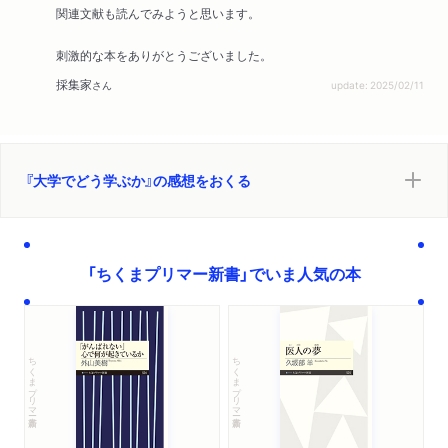
関連文献も読んでみようと思います。
キーガン著『なぜ人と組織は変われないのか』の議論／「適度な
葛藤」と２つの条件／学びを「強制」できない日本の大学／学生
刺激的な本をありがとうございました。
の主体性に依存／「大学でどう学ぶか」は与件ではない
採集家
さん
update: 2025/02/11
あとがき
『大学でどう学ぶか』の感想をおくる
「ちくまプリマー新書」でいま人気の本
ちくまプリマー新書
ちくまプリマー新書