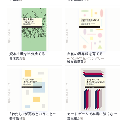
ちくまプリマー新書
ちくまプリマー新書
資本主義を半分捨てる
自他の境界線を育てる
青木真兵
─「私」を守るバウンダリー
著
鴻巣麻里香
著
ちくまプリマー新書
ちくまプリマー新書
「わたし」が死ぬということの哲学
カードゲームで本当に強くなる考え方
兼本浩祐
茂里憲之
著
著