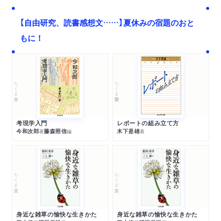
【自由研究、読書感想文……】夏休みの宿題のおと
もに！
ちくま文庫
ちくま学芸文庫
考現学入門
レポートの組み立て方
今和次郎
藤森照信
木下是雄
著
編
著
ちくま文庫
ちくま文庫
身近な雑草の愉快な生きかた
身近な雑草の愉快な生きかた