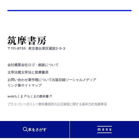
〒111-8755
東京都台東区蔵前2-5-3
会社概要
会社ロゴ・銘板について
太宰治賞
太宰治と筑摩書房
お問い合わせ
著作権について
出版目録
ソーシャルメディア
リンク集
サイトマップ
webちくま
ちくまの教科書
プライバシーポリシー
教科書採択の公正確保に関する基本方針
免責事項
PageTop
本をさがす
© Chikumashobo Ltd.
2024
All Rights Reserved.