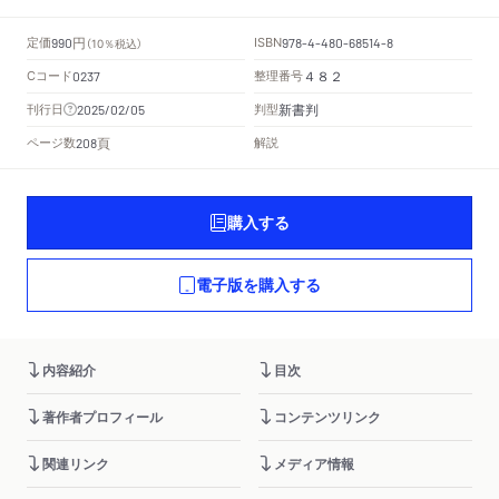
円
定価
ISBN
990
（10％税込）
978-4-480-68514-8
Cコード
整理番号
0237
４８２
新書判
刊行日
判型
2025/02/05
頁
ページ数
解説
208
購入する
電子版を購入する
内容紹介
目次
著作者プロフィール
コンテンツリンク
関連リンク
メディア情報