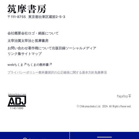
〒111-8755
東京都台東区蔵前2-5-3
会社概要
会社ロゴ・銘板について
太宰治賞
太宰治と筑摩書房
お問い合わせ
著作権について
出版目録
ソーシャルメディア
リンク集
サイトマップ
webちくま
ちくまの教科書
プライバシーポリシー
教科書採択の公正確保に関する基本方針
免責事項
PageTop
© Chikumashobo Ltd.
2024
All Rights Reserved.