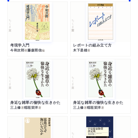
ちくま文庫
ちくま学芸文庫
考現学入門
レポートの組み立て方
今和次郎
藤森照信
木下是雄
著
編
著
ちくま文庫
ちくま文庫
身近な雑草の愉快な生きかた
身近な雑草の愉快な生きかた
三上修
稲垣栄洋
三上修
稲垣栄洋
著
著
著
著