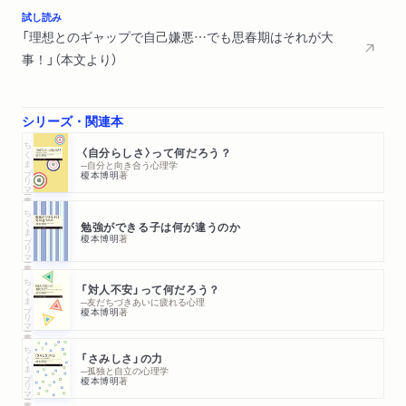
る欧米人、周囲に溶け込みたがる日本人／自己肯定感の高め方
試し読み
は文化により異なる
「理想とのギャップで自己嫌悪…でも思春期はそれが大
事！」（本文より）
第４章 ほめられても真の自己肯定感は高まらない
ほめる教育・ほめる子育て全盛の時代／欧米の親や教師はほめ
上手と言うが……／ほめる教育・ほめる子育てで自己肯定感は
シリーズ・関連本
高まったか？／なぜほめても自己肯定感が高まらないのか？／
ちくまプリマー新書
〈自分らしさ〉って何だろう？
「なぜ先生は叱ってくれないの？」／ほめる教育・ほめる子育て
─自分と向き合う心理学
榎本博明
著
は他人の評価に依存する心をつくる／自己肯定感は安定的なも
のであるはず／できれば上がり、できなければ下がる、それは
ちくまプリマー新書
勉強ができる子は何が違うのか
自己肯定感とは言えない／心理学の世界における自己肯定感の
榎本博明
著
安定性についての議論／ほめられてばかりではメタ認知が機能
しなくなる／ほめるばかりでは自己コントロール力が身につき
ちくまプリマー新書
「対人不安」って何だろう？
にくい
─友だちづきあいに疲れる心理
榎本博明
著
第５章 ほんとうに大切なことに目を向けよう
ちくまプリマー新書
「さみしさ」の力
ほんとうの自己肯定感とは？／自己肯定感の心理メカニズムは
─孤独と自立の心理学
榎本博明
著
文化によって異なる／自己肯定感を高める教育への違和感／小