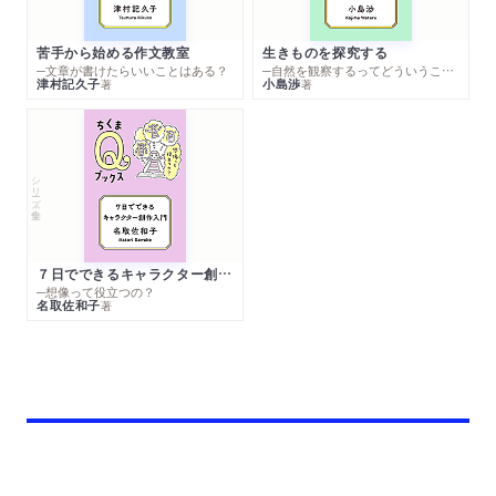
苦手から始める作文教室
生きものを探究する
─文章が書けたらいいことはある？
─自然を観察するってどういうこと？
津村記久子
小島渉
著
著
シリーズ・全集
７日でできるキャラクター創作入門
─想像って役立つの？
名取佐和子
著