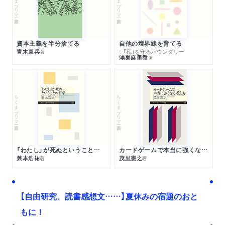
ちくまプリマー新書
ちくまプリマー新書
資本主義を半分捨てる
自他の境界線を育てる
青木真兵
─「私」を守るバウンダリー
著
鴻巣麻里香
著
ちくまプリマー新書
ちくまプリマー新書
「わたし」が死ぬということの哲学
カードゲームで本当に強くなる考え方
兼本浩祐
茂里憲之
著
著
【自由研究、読書感想文……】夏休みの宿題のおと
もに！