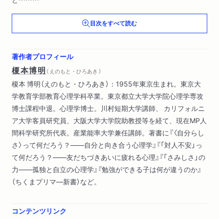
国際比較によれば日本の若者の自己肯定感は極端に低い／ここ
目次をすべて読む
で浮上する３つの疑問／海外と違うと日本に問題ありとする図
式が問題／データを真に受けることで気持ちが萎縮してしまう
／なぜ日本の若者は自己肯定感得点が低いのか？／文化の違い
著作者プロフィール
に目を向ければ謎が解ける／他のデータと照らし合わせること
榎本博明
（ えのもと・ひろあき ）
で見えてくるもの／自己コントロールできる日本人、できない
榎本 博明（えのもと・ひろあき）：1955年東京生まれ。東京大
アメリカ人／自己肯定感の得点が低くてもまったく問題ない
学教育学部教育心理学科卒業。東京都立大学大学院心理学専攻
博士課程中退。心理学博士。川村短期大学講師、 カリフォルニ
第３章 自己肯定感はどのように測定されるのか？
ア大学客員研究員、大阪大学大学院助教授等を経て、現在MP人
自己肯定感という言葉のあいまいさ／自己肯定感って何だろ
間科学研究所代表。産業能率大学兼任講師。著書に『〈自分らし
う？／自尊感情という言葉の意味／自己肯定感はきわめて主観
さ〉って何だろう？――自分と向き合う心理学』『「対人不安」っ
的なもの／自己肯定感には向上心も含まれるべき／自尊感情は
て何だろう？――友だちづきあいに疲れる心理』『「さみしさ」の
このように測定される／自尊感情尺度には文化的要因が反映さ
力――孤独と自立の心理学』『勉強ができる子は何が違うのか』
れない／自己肯定感尺度の開発と自己満足の意味／国際比較調
（ちくまプリマ―新書）など。
査における自己肯定感のとらえ方／自己嫌悪は向上心のあらわ
れでもある／自分に満足できない心理についての理解が救いに
なる／国際比較調査のデータが意味するもの／自己肯定したが
コンテンツリンク