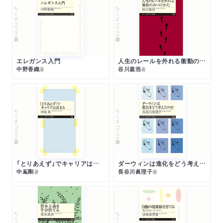
ちくまプリマー新書
ちくまプリマー新書
エレガンス入門
人生のレールを外れる衝動のみつけかた
中野香織
谷川嘉浩
著
著
ちくまプリマー新書
ちくまプリマー新書
「とりあえず」でキャリアは決まる
ダーウィンは進化をどう考えたのか
中嶌剛
長谷川眞理子
著
著