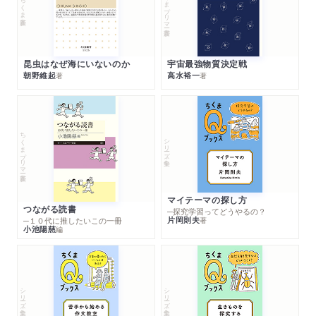
ちくまプリマー新書
ちくま新書
昆虫はなぜ海にいないのか
宇宙最強物質決定戦
朝野維起
高水裕一
著
著
ちくまプリマー新書
シリーズ・全集
マイテーマの探し方
つながる読書
─探究学習ってどうやるの？
片岡則夫
著
─１０代に推したいこの一冊
小池陽慈
編
シリーズ・全集
シリーズ・全集