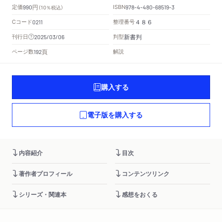
円
定価
ISBN
990
（10％税込）
978-4-480-68519-3
Cコード
整理番号
0211
４８６
新書判
刊行日
判型
2025/03/06
頁
ページ数
解説
192
購入する
電子版を購入する
内容紹介
目次
著作者プロフィール
コンテンツリンク
シリーズ・関連本
感想をおくる