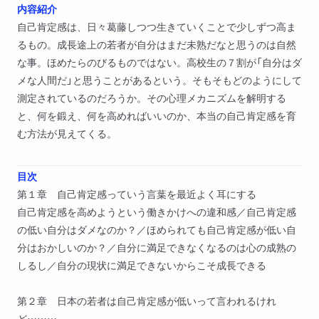
内容紹介
自己肯定感は、日々葛藤しつつ生きていくことで少しずつ高ま
るもの。成長途上の若者が自分はまだ未熟だなと思うのは自然
な事。ほめたらのびるものではない。高校生の７割が「自分はダ
メな人間だ」と思うことがあるという。そもそもどのようにして
測定されているのだろうか。その心理メカニズムを解明する
と、何を鍛え、何を高めればいいのか、本当の自己肯定感を育
む方法が見えてくる。
目次
第１章 自己肯定感っていう言葉を最近よく耳にする
自己肯定感を高めようという働きかけへの違和感／自己肯定感
の低い自分はダメなのか？／ほめられても自己肯定感が低い自
分はおかしいのか？／自分に満足できなくなるのは心の成熟の
しるし／自分の現状に満足できないからこそ成長できる
第２章 日本の若者は自己肯定感が低いって言われるけれ
ど……