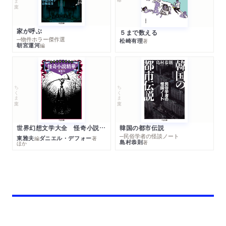
家が呼ぶ
５まで数える
─物件ホラー傑作選
松崎有理
著
朝宮運河
編
ちくま文庫
ちくま文庫
世界幻想文学大全 怪奇小説精華
韓国の都市伝説
─民俗学者の怪談ノート
東雅夫
ダニエル・デフォー
編
著
島村恭則
著
ほか