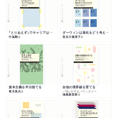
ちくまプリマー新書
ちくまプリマー新書
「とりあえず」でキャリアは決まる
ダーウィンは進化をどう考えたのか
中嶌剛
長谷川眞理子
著
著
ちくまプリマー新書
ちくまプリマー新書
資本主義を半分捨てる
自他の境界線を育てる
青木真兵
─「私」を守るバウンダリー
著
鴻巣麻里香
著