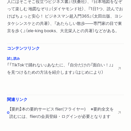
人にはそこそこ役立つビジネス書』（扶桑社）、『日本地図をなぞ
違和感をずらす
って楽しむ 地図なぞり』（ダイヤモンド社）、『1日1つ、読んでお
ずらすだけがすべてじゃない
けばちょっと安心！ ビジネスマン超入門365』（太田出版、ヨシ
違和感を熟成させる
タケシンスケとの共著）、『あたらしい散歩――専門家の目で東
ルールを知ると、型を破れる
京を歩く』（ele-king books、大北栄人との共著）などがある。
パート４ 「面白い」を発表しよう
自分が楽しいことをしよう
コンテンツリンク
ライブ感を大切にしよう
試し読み
書くための具体的な方法
「「TikTokで踊れない」あなたに、「自分だけの『面白い！』」
読者を振り向かせる
を見つけるための方法を紹介します」（はじめにより）
続けていくためのたいせつな心得
さいごに 「面白い」に人が集まる
あとがき
関連リンク
【要約】本の要約サービス flier(フライヤー) ※要約全文を
読むには、flierの会員登録・ログインが必要となります