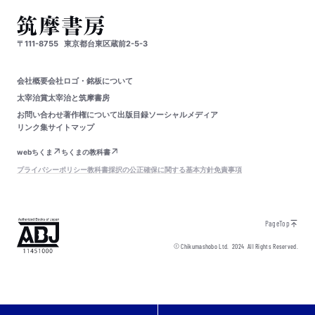
〒111-8755
東京都台東区蔵前2-5-3
会社概要
会社ロゴ・銘板について
太宰治賞
太宰治と筑摩書房
お問い合わせ
著作権について
出版目録
ソーシャルメディア
リンク集
サイトマップ
webちくま
ちくまの教科書
プライバシーポリシー
教科書採択の公正確保に関する基本方針
免責事項
PageTop
© Chikumashobo Ltd.
2024
All Rights Reserved.