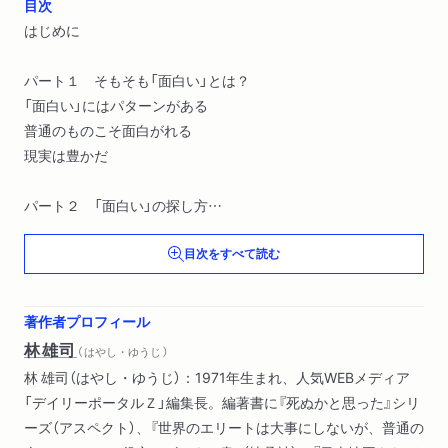
目次
はじめに
パート１ そもそも「面白い」とは？
「面白い」にはパターンがある
普通のものこそ面白がれる
現実は豊かだ
パート２ 「面白い」の探し方
モノをじっくり見よう
目次をすべて読む
人を観察しよう
居場所を変えよう
いっぱい集めて比べよう
著作者プロフィール
測ろう
林雄司
（ はやし・ゆうじ ）
メモを取ろう
林 雄司（はやし・ゆうじ）：1971年生まれ、人気WEBメディア
「面白がり」が上手くなる心構え
「デイリーポータルＺ」編集長。編著書に『死ぬかと思った』シリ
ーズ（アスペクト）、『世界のエリートは大事にしないが、普通の
パート３ 「面白い」のふくらませ方