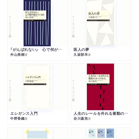
ちくまプリマー新書
ちくまプリマー新書
「がんばれない」 心で何が起きているか
医人の夢
外山美樹
久坂部羊
著
著
ちくまプリマー新書
ちくまプリマー新書
エレガンス入門
人生のレールを外れる衝動のみつけかた
中野香織
谷川嘉浩
著
著