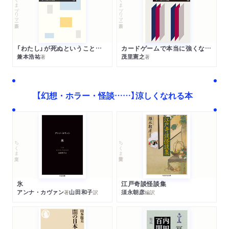
ちくまプリマー新書
ちくまプリマー新書
「わたし」が死ぬということの哲学
カードゲームで本当に強くなる考え方
兼本浩祐
茂里憲之
著
著
【幻想・ホラー・怪談……】涼しくなれる本
ちくま学芸文庫
ちくま文庫
江戸奇談怪談集
氷
須永朝彦
アンナ・カヴァン
山田和子
編訳
著
訳