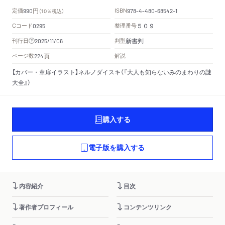
円
定価
ISBN
990
（10％税込）
978-4-480-68542-1
Cコード
整理番号
0295
５０９
新書判
刊行日
判型
2025/11/06
頁
ページ数
解説
224
【カバー・章扉イラスト】ネルノダイスキ（『大人も知らないみのまわりの謎
大全』）
購入する
電子版を購入する
内容紹介
目次
著作者プロフィール
コンテンツリンク