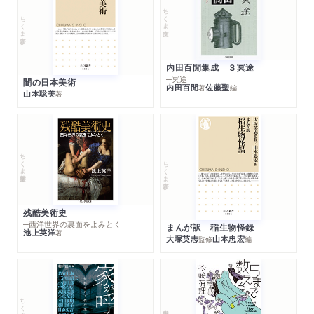
ちくま文庫
ちくま新書
内田百閒集成 ３冥途
─冥途
闇の日本美術
内田百閒
佐藤聖
著
編
山本聡美
著
ちくま学芸文庫
ちくま新書
残酷美術史
─西洋世界の裏面をよみとく
まんが訳 稲生物怪録
池上英洋
著
大塚英志
山本忠宏
監修
編
ちくま文庫