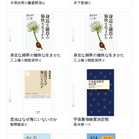
今和次郎
藤森照信
木下是雄
著
編
著
ちくま文庫
ちくま文庫
身近な雑草の愉快な生きかた
身近な雑草の愉快な生きかた
三上修
稲垣栄洋
三上修
稲垣栄洋
著
著
著
著
ちくまプリマー新書
ちくま新書
昆虫はなぜ海にいないのか
宇宙最強物質決定戦
朝野維起
高水裕一
著
著