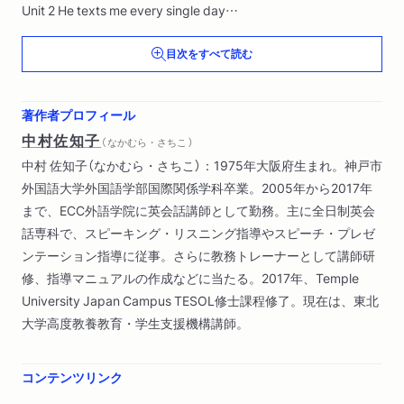
Unit 2 He texts me every single day
（父親は毎日欠かさず私にメールするんだ）
目次をすべて読む
Unit 3 Actually, I am good with numbers
（実は私、計算が得意なんだ）
著作者プロフィール
中村佐知子
（ なかむら・さちこ ）
Unit 4 What is your biggest pet peeve?
中村 佐知子（なかむら・さちこ）：1975年大阪府生まれ。神戸市
（一番イライラすることって何？）
外国語大学外国語学部国際関係学科卒業。2005年から2017年
まで、ECC外語学院に英会話講師として勤務。主に全日制英会
Unit 5 I sometimes feel I’ve had enough of doing extra work
話専科で、スピーキング・リスニング指導やスピーチ・プレゼ
（時々余計な仕事はうんざりだって気分になるんだ）
ンテーション指導に従事。さらに教務トレーナーとして講師研
修、指導マニュアルの作成などに当たる。2017年、Temple
Unit 6 Oddly enough, we seem to have a lot of things in
University Japan Campus TESOL修士課程修了。現在は、東北
common
大学高度教養教育・学生支援機構講師。
（妙なことに、僕たちどうやら共通点がたくさんあるみたいだ
ね）
コンテンツリンク
Unit 7 Guess what?