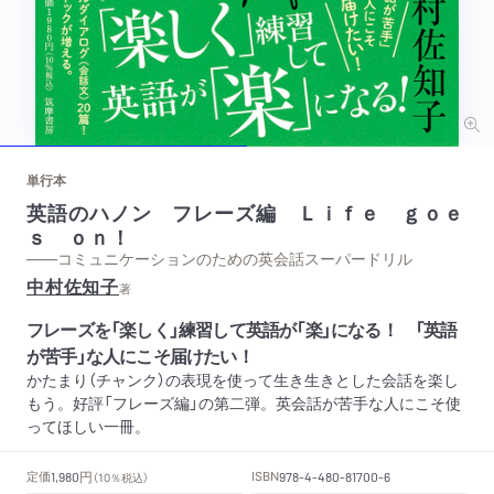
単行本
英語のハノン フレーズ編 Ｌｉｆｅ ｇｏｅ
ｓ ｏｎ！
——コミュニケーションのための英会話スーパードリル
中村佐知子
著
フレーズを「楽しく」練習して英語が「楽」になる！ 「英語
が苦手」な人にこそ届けたい！
かたまり（チャンク）の表現を使って生き生きとした会話を楽し
もう。好評「フレーズ編」の第二弾。英会話が苦手な人にこそ使
ってほしい一冊。
円
定価
ISBN
1,980
（10％税込）
978-4-480-81700-6