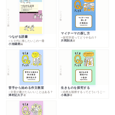
ちくまプリマー新書
シリーズ・全集
マイテーマの探し方
つながる読書
─探究学習ってどうやるの？
片岡則夫
著
─１０代に推したいこの一冊
小池陽慈
編
シリーズ・全集
シリーズ・全集
苦手から始める作文教室
生きものを探究する
─文章が書けたらいいことはある？
─自然を観察するってどういうこと？
津村記久子
小島渉
著
著