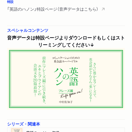
特設
（ねえちょっと聞いてよ！）
「英語のハノン」特設ページ（音声データはこちら）
Unit 8 Documentaries should be made from a more objective
point of view
スペシャルコンテンツ
（ドキュメンタリーはもっと客観的な視点から作られるべきだ
音声データは特設ページよりダウンロードもしくはスト
よ）
リーミングしてください↓
Unit 9 I can’t contain my excitement
（堪え切れないくらいワクワクしてる）
Unit 10 I don’t know what to make of it
（それをどう判断すればいいのか分からないよ）
Unit 11 You might want to meet her again and level with her
（彼女にもう一度会って、正直に話してみるのもいいかもね）
Unit 12 I’ll just go back to square one and look for a new
シリーズ・関連本
sponsor