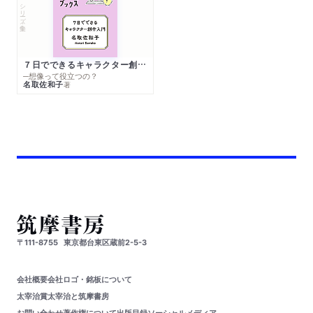
シリーズ・全集
７日でできるキャラクター創作入門
─想像って役立つの？
名取佐和子
著
〒111-8755
東京都台東区蔵前2-5-3
会社概要
会社ロゴ・銘板について
太宰治賞
太宰治と筑摩書房
お問い合わせ
著作権について
出版目録
ソーシャルメディア