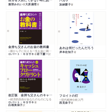
パルト
服部みれい
大原扁理
加納愛子
著
著
著
金持ち父さんのお金の教科書
あれは何だったんだろう
─親から子に伝える一生お金に困らない考え方
岸本佐知子
著
ロバート・キヨサキ
岩下慶一
著
訳
改訂版 金持ち父さんのキャッシュフロー・クワドラント
フロイトの灯
─経済的自由があなたのものになる
─現代精神分析入門
ロバート・キヨサキ
著
西見奈子
著
白根美保子
訳