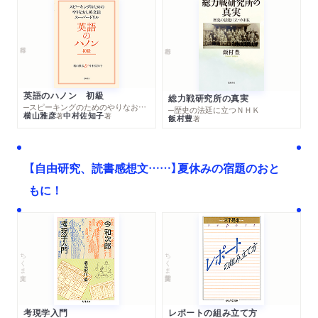
英語のハノン 初級
総力戦研究所の真実
─スピーキングのためのやりなおし英文法スーパードリル
─歴史の法廷に立つＮＨＫ
横山雅彦
中村佐知子
著
著
飯村豊
著
【自由研究、読書感想文……】夏休みの宿題のおと
もに！
ちくま文庫
ちくま学芸文庫
考現学入門
レポートの組み立て方