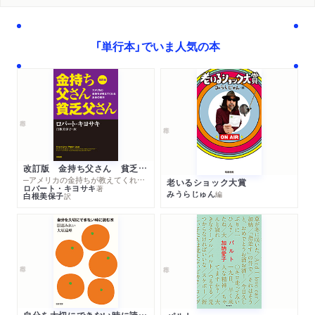
Unit 18 The number of students from abroad at our college is
「単行本」でいま人気の本
on the rise, I hear
（海外から来ている学生数は増えてるらしいよ）
Unit 19 Tell you what, if I win, you’re buying me a top-of-the-
line camera
（こうしよう、もし私が勝ったら、最高級のカメラを買ってもら
う）
改訂版 金持ち父さん 貧乏父さん
─アメリカの金持ちが教えてくれるお金の哲学
老いるショック大賞
Unit 20 The future is in our hands
ロバート・キヨサキ
著
みうらじゅん
編
白根美保子
訳
（未来は僕等の手の中）
自分を大切にできない時に読む本