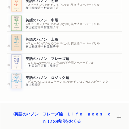
英語のハノン 初級
（もう一度初めからやり直して新しいスポンサーを探すよ）
─スピーキングのためのやりなおし英文法スーパードリル
横山雅彦
著
中村佐知子
著
Unit 13 I want to take up a new and unusual hobby
英語のハノン 中級
─スピーキングのためのやりなおし英文法スーパードリル
（新しくて珍しい趣味を始めたいんだ）
横山雅彦
著
中村佐知子
著
英語のハノン 上級
Unit 14 I don’t think it’s worth sacrificing sleep for online games
─スピーキングのためのやりなおし英文法スーパードリル
横山雅彦
著
中村佐知子
著
（オンラインゲームに睡眠を犠牲にする価値はないと思うな）
英語のハノン フレーズ編
Unit 15 Now I’m done with the script, I could do with a beer
─コミュニケーションのための英会話スーパードリル
中村佐知子
著
横山雅彦
著
（脚本を書き終えたから、ビールが飲みたいんだ）
英語のハノン ロジック編
─グローバルコミュニケーションのためのロジカルスピーキング
Unit 16 Every year, quite a few people join the festival
横山雅彦
著
（毎年、割と大勢の人がそのフェスティバルに参加するんだよ）
Unit 17 If it’s not too much trouble, could you help me choose
my new apartment?
『英語のハノン フレーズ編 Ｌｉｆｅ ｇｏｅｓ ｏ
（面倒でなければ新しいアパートを選ぶのを手伝ってもらえな
ｎ！』の感想をおくる
い？）