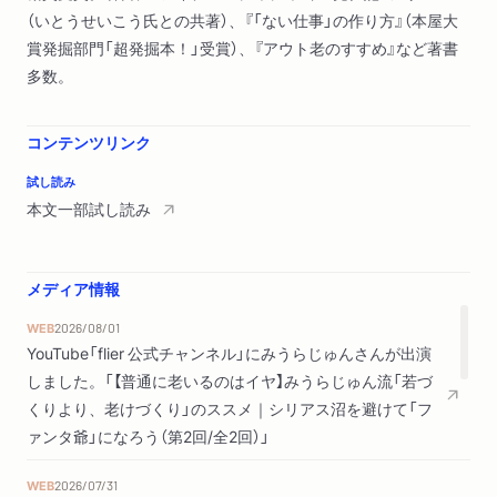
（いとうせいこう氏との共著）、『「ない仕事」の作り方』（本屋大
賞発掘部門「超発掘本！」受賞）、『アウト老のすすめ』など著書
多数。
コンテンツリンク
試し読み
本文一部試し読み
メディア情報
WEB
2026/08/01
YouTube「flier 公式チャンネル」にみうらじゅんさんが出演
しました。「【普通に老いるのはイヤ】みうらじゅん流「若づ
くりより、老けづくり」のススメ｜シリアス沼を避けて「フ
ァンタ爺」になろう（第2回/全2回）」
WEB
2026/07/31