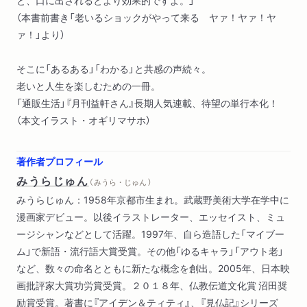
（本書前書き「老いるショックがやって来る ヤァ！ヤァ！ヤ
ァ！」より）
そこに「あるある」「わかる」と共感の声続々。
老いと人生を楽しむための一冊。
「通販生活」『月刊益軒さん』長期人気連載、待望の単行本化！
（本文イラスト・オギリマサホ）
著作者プロフィール
みうらじゅん
（ みうら・じゅん ）
みうらじゅん：1958年京都市生まれ。武蔵野美術大学在学中に
漫画家デビュー。以後イラストレーター、エッセイスト、ミュ
ージシャンなどとして活躍。1997年、自ら造語した「マイブー
ム」で新語・流行語大賞受賞。その他「ゆるキャラ」「アウト老」
など、数々の命名とともに新たな概念を創出。2005年、日本映
画批評家大賞功労賞受賞。２０１８年、仏教伝道文化賞 沼田奨
励賞受賞。著書に『アイデン＆ティティ』、『見仏記』シリーズ