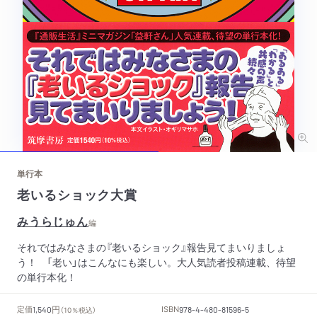
単行本
老いるショック大賞
みうらじゅん
編
それではみなさまの『老いるショック』報告見てまいりましょ
う！ 「老い」はこんなにも楽しい。大人気読者投稿連載、待望
の単行本化！
円
定価
ISBN
1,540
（10％税込）
978-4-480-81596-5