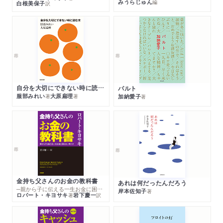
みうらじゅん
編
白根美保子
訳
自分を大切にできない時に読む本
パルト
服部みれい
大原扁理
加納愛子
著
著
著
金持ち父さんのお金の教科書
あれは何だったんだろう
─親から子に伝える一生お金に困らない考え方
岸本佐知子
著
ロバート・キヨサキ
岩下慶一
著
訳