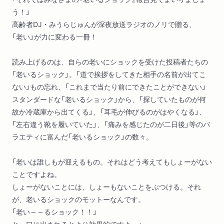
う！」
高齢者DJ・みうらじゅんが深夜放送ラジオのノリで贈る、
「老い」が力に変わる一冊！
読み上げるのは、自らの老いにショックを受けた投稿者たちの
「老いるショック」。「道で挨拶をしてきた相手の名前が出てこ
ない」もの忘れ、「これまで当たり前にできたことができない」
スタンダードな「老いるショック」から、「探していたものが何
故か冷蔵庫から出てくる」、「耳毛が伸びるのがはやくなる」、
「左右違う靴を履いていた」、「痛みを感じたのが二日後」等のバ
ラエティに富んだ「老いるショック」の数々。
「老いは誰しもが迎えるもの。それはどう考えてもしょーがない
ことですよね。
しょーがないことには、しょーもないことをぶつける。それ
が、老いるショックのモットーなんです。
「老い～～るショック！！」
と、口に出されるとより効果的ですよ。」