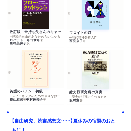
改訂版 金持ち父さんのキャッシュフロー・クワドラント
フロイトの灯
─経済的自由があなたのものになる
─現代精神分析入門
ロバート・キヨサキ
著
西見奈子
著
白根美保子
訳
英語のハノン 初級
総力戦研究所の真実
─スピーキングのためのやりなおし英文法スーパードリル
─歴史の法廷に立つＮＨＫ
横山雅彦
中村佐知子
著
著
飯村豊
著
【自由研究、読書感想文……】夏休みの宿題のおと
もに！