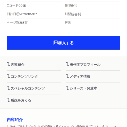
Cコード
整理番号
0095
新書判
刊行日
判型
2026/05/07
頁
ページ数
解説
288
購入する
内容紹介
著作者プロフィール
コンテンツリンク
メディア情報
スペシャルコンテンツ
シリーズ・関連本
感想をおくる
内容紹介
「それではみなさまの『老いるショック』報告見てまいりましょ