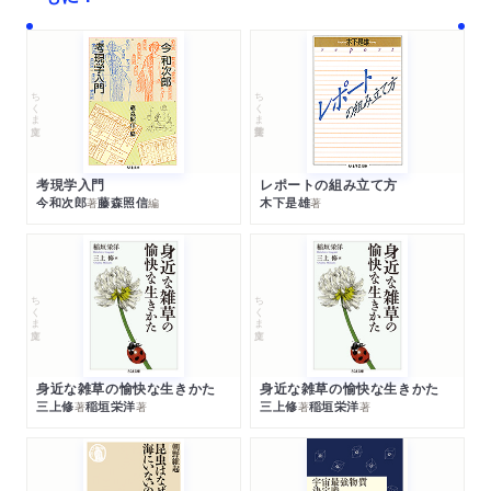
ちくま文庫
ちくま学芸文庫
考現学入門
レポートの組み立て方
今和次郎
藤森照信
木下是雄
著
編
著
ちくま文庫
ちくま文庫
身近な雑草の愉快な生きかた
身近な雑草の愉快な生きかた
三上修
稲垣栄洋
三上修
稲垣栄洋
著
著
著
著