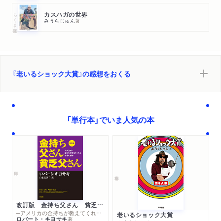
ちくま文庫
カスハガの世界
みうらじゅん
著
『老いるショック大賞』の感想をおくる
「単行本」でいま人気の本
改訂版 金持ち父さん 貧乏父さん
─アメリカの金持ちが教えてくれるお金の哲学
老いるショック大賞
ロバート・キヨサキ
著