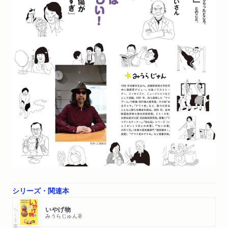
シリーズ・関連本
ちくま文庫
いやげ物
みうらじゅん
著