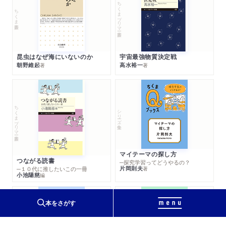
ちくまプリマー新書
ちくま新書
昆虫はなぜ海にいないのか
宇宙最強物質決定戦
朝野維起
高水裕一
著
著
ちくまプリマー新書
シリーズ・全集
マイテーマの探し方
つながる読書
─探究学習ってどうやるの？
片岡則夫
著
─１０代に推したいこの一冊
小池陽慈
編
本をさがす
シリーズ・全集
シリーズ・全集