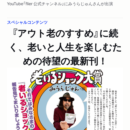
YouTube「flier 公式チャンネル」にみうらじゅんさんが出演
しました。「【老いを笑いに変える】みうらじゅんの「日常を
程よく盛る流儀」｜「しょうがないこと」は「老いるショッ
スペシャルコンテンツ
ク！」で打ち消せ（第1回/全2回）」
『アウト老のすすめ』に続
新聞
2026/07/12
く、老いと人生を楽しむた
産経新聞「編集者のおすすめ」で紹介されました。「老いを
笑いに変える」
めの待望の最新刊！
WEB
2026/05/19
リアルサウンド ブックに著者インタビューが掲載されまし
た。「「68歳児」みうらじゅんのロッケンロールな老い方と
は？ 叫べ「老い～～るショック！！」」
ラジオ
2026/05/18
文化放送「大竹まこと ゴールデンラジオ！」にみうらじゅ
んさんが出演しました。