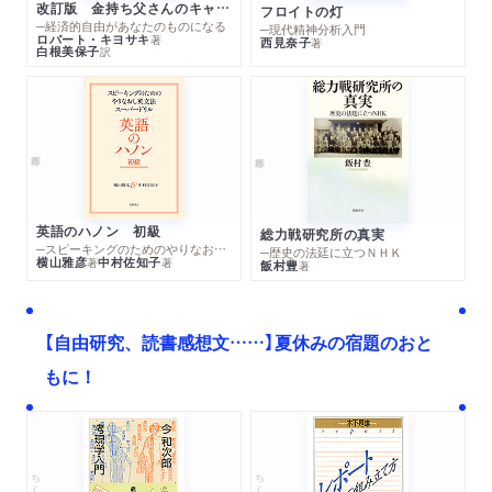
改訂版 金持ち父さんのキャッシュフロー・クワドラント
フロイトの灯
─経済的自由があなたのものになる
─現代精神分析入門
ロバート・キヨサキ
著
西見奈子
著
白根美保子
訳
英語のハノン 初級
総力戦研究所の真実
─スピーキングのためのやりなおし英文法スーパードリル
─歴史の法廷に立つＮＨＫ
横山雅彦
中村佐知子
著
著
飯村豊
著
【自由研究、読書感想文……】夏休みの宿題のおと
もに！
ちくま文庫
ちくま学芸文庫