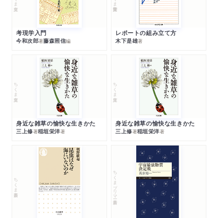
考現学入門
レポートの組み立て方
今和次郎
藤森照信
木下是雄
著
編
著
ちくま文庫
ちくま文庫
身近な雑草の愉快な生きかた
身近な雑草の愉快な生きかた
三上修
稲垣栄洋
三上修
稲垣栄洋
著
著
著
著
ちくまプリマー新書
ちくま新書