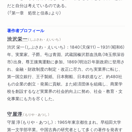
だと自分は考えているのである。
（「第一章 処世と信条」より）
著作者プロフィール
渋沢栄一
（ しぶさわ・えいいち ）
渋沢 栄一（しぶさわ・えいいち）：1840（天保11）～1931（昭和6）
年。実業家。子爵。号は青淵。武蔵国榛沢郡血洗島（埼玉県深谷
市）出身。尊王攘夷運動に参加。1869（明治2）年新政府に登用さ
れ、金融・財政制度の制定・改正に尽力。のち実業界に転じ、
第一国立銀行、王子製紙、日本郵船、日本鉄道など、約480社
もの企業の創立・発展に貢献。また経済団体を組織し、商業学
校を創設するなど実業界の社会的向上に努め、社会・教育・文
化事業にも力を尽くした。
守屋淳
（ もりや・あつし ）
守屋 淳（もりや・あつし）：1965年東京都生まれ。早稲田大学
第一文学部卒業。中国古典の研究者として多くの著作を発表す