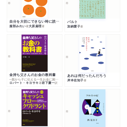
自分を大切にできない時に読む本
パルト
服部みれい
大原扁理
加納愛子
著
著
著
金持ち父さんのお金の教科書
あれは何だったんだろう
─親から子に伝える一生お金に困らない考え方
岸本佐知子
著
ロバート・キヨサキ
岩下慶一
著
訳