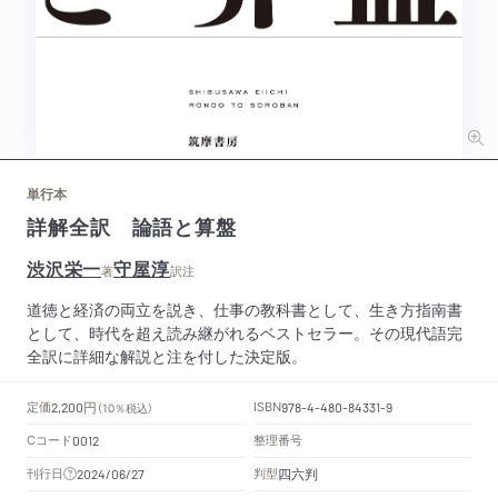
単行本
詳解全訳 論語と算盤
渋沢栄一
守屋淳
著
訳注
道徳と経済の両立を説き、仕事の教科書として、生き方指南書
として、時代を超え読み継がれるベストセラー。その現代語完
全訳に詳細な解説と注を付した決定版。
円
定価
ISBN
2,200
（10％税込）
978-4-480-84331-9
Cコード
整理番号
0012
四六判
刊行日
判型
2024/06/27