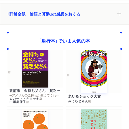
『詳解全訳 論語と算盤』の感想をおくる
「単行本」でいま人気の本
改訂版 金持ち父さん 貧乏父さん
─アメリカの金持ちが教えてくれるお金の哲学
老いるショック大賞
ロバート・キヨサキ
著
みうらじゅん
編
白根美保子
訳