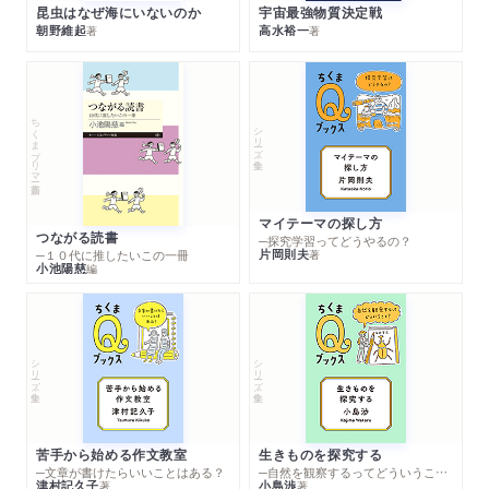
昆虫はなぜ海にいないのか
宇宙最強物質決定戦
朝野維起
高水裕一
著
著
ちくまプリマー新書
シリーズ・全集
マイテーマの探し方
つながる読書
─探究学習ってどうやるの？
片岡則夫
著
─１０代に推したいこの一冊
小池陽慈
編
シリーズ・全集
シリーズ・全集
苦手から始める作文教室
生きものを探究する
─文章が書けたらいいことはある？
─自然を観察するってどういうこと？
津村記久子
小島渉
著
著