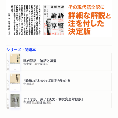
シリーズ・関連本
ちくま新書
現代語訳 論語と算盤
渋沢栄一
著
守屋淳
訳
ちくま新書
『論語』がわかれば日本がわかる
守屋淳
著
ちくま学芸文庫
アミオ訳 孫子［漢文・和訳完全対照版］
守屋淳
監訳
臼井真紀
訳