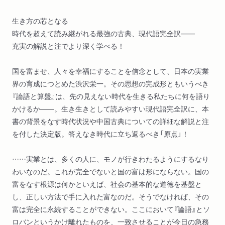
生き方の芯となる
時代を超えて読み継がれる最強の古典、現代語完全訳――
充実の解説と注でより深く学べる！
国を富ませ、人々を幸福にすることを信念として、日本の実業
界の育成につとめた渋沢栄一。その思想の完成形ともいうべき
『論語と算盤』は、先の見えない時代を生きる私たちに何を語り
かけるか――。生き生きとして読みやすい現代語完全訳に、本
書の背景をなす時代状況や中国古典についての詳細な解説と注
を付した決定版。答えなき時代に立ち返るべき「原点」！
……実業とは、多くの人に、モノが行きわたるようにするなり
わいなのだ。これが完全でないと国の富は形にならない。国の
富をなす根源は何かといえば、社会の基本的な道徳を基盤と
し、正しい方法で手に入れた富なのだ。そうでなければ、その
富は完全に永続することができない。ここにおいて『論語』とソ
ロバンというかけ離れたものを、一致させることが今日の急務