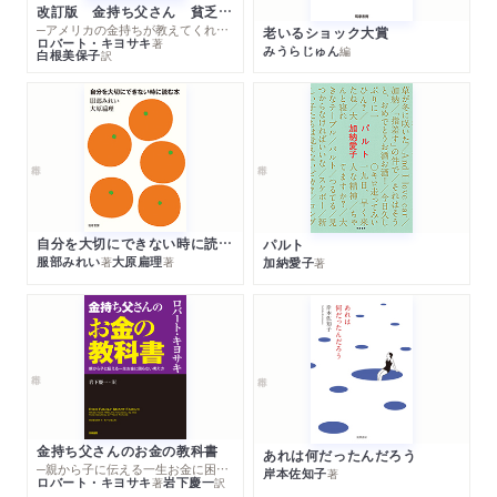
改訂版 金持ち父さん 貧乏父さん
─アメリカの金持ちが教えてくれるお金の哲学
老いるショック大賞
ロバート・キヨサキ
著
みうらじゅん
編
白根美保子
訳
自分を大切にできない時に読む本
パルト
服部みれい
大原扁理
加納愛子
著
著
著
金持ち父さんのお金の教科書
あれは何だったんだろう
─親から子に伝える一生お金に困らない考え方
岸本佐知子
著
ロバート・キヨサキ
岩下慶一
著
訳