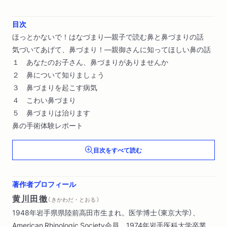
目次
ほっとかないで！はなづまり―親子で読む鼻と鼻づまりの話
気づいてあげて、鼻づまり！―親御さんに知ってほしい鼻の話
１ あなたのお子さん、鼻づまりがありませんか
２ 鼻について知りましょう
３ 鼻づまりを起こす病気
４ こわい鼻づまり
５ 鼻づまりは治ります
鼻の手術体験レポート
目次をすべて読む
著作者プロフィール
黄川田徹
（ きかわだ・とおる ）
1948年岩手県県陸前高田市生まれ。医学博士（東京大学）、
American Rhinologic Society会員。1974年岩手医科大学卒業、