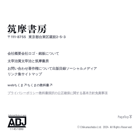
〒111-8755
東京都台東区蔵前2-5-3
会社概要
会社ロゴ・銘板について
太宰治賞
太宰治と筑摩書房
お問い合わせ
著作権について
出版目録
ソーシャルメディア
リンク集
サイトマップ
webちくま
ちくまの教科書
プライバシーポリシー
教科書採択の公正確保に関する基本方針
免責事項
PageTop
© Chikumashobo Ltd.
2024
All Rights Reserved.