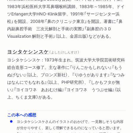
1983年浜松医科大学耳鼻咽喉科講師、1983年～1985年、ドイ
ツErlangen大学HNO-Klinik留学、1991年「サージセンター浜
松」を開設、2008年「鼻のクリニック東京」を開設。著書に「鼻
内副鼻腔手術 三次元解剖と手術の実際」「副鼻腔の３Ｄ
Visualization 解剖と手術」（以上、金原出版）などがある。
ヨシタケシンスケ
（ よしたけしんすけ ）
ヨシタケシンスケ：1973年生まれ。筑波大学大学院芸術研究科
総合造形コース修了。主な著作に『りんごかもしれない』『もう
ぬげない』（以上、ブロンズ新社）、『りゆうがあります』『なつみ
はなんにでもなれる』（以上、PHP研究所）、『しかもフタが無
い』『ヨイヨワネ あおむけ編』『ヨイヨワネ うつぶせ編』（以
上、ちくま文庫）がある。
この本への感想
ヨシタケシンスケさんのイラストのおかげで、一見難しそうな内容
が分かりやすく、楽しく理解できるものになっていると思います。