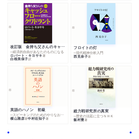
改訂版 金持ち父さんのキャッシュフロー・クワドラント
フロイトの灯
─経済的自由があなたのものになる
─現代精神分析入門
ロバート・キヨサキ
著
西見奈子
著
白根美保子
訳
英語のハノン 初級
総力戦研究所の真実
─スピーキングのためのやりなおし英文法スーパードリル
─歴史の法廷に立つＮＨＫ
横山雅彦
中村佐知子
著
著
飯村豊
著