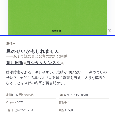
単行本
鼻のせいかもしれません
——親子で読む鼻と発育の意外な関係
黄川田徹
ヨシタケシンスケ
著
絵
睡眠障害がある、キレやすい、成績が伸びない……鼻づまりの
せい!? 子どもの鼻づまりは発育に影響を与え、大きな弊害と
なることを当代の名医が解き明かす。
円
定価
ISBN
1,430
（10％税込）
978-4-480-86081-1
Cコード
整理番号
0077
Ａ５判
刊行日
判型
2015/06/03