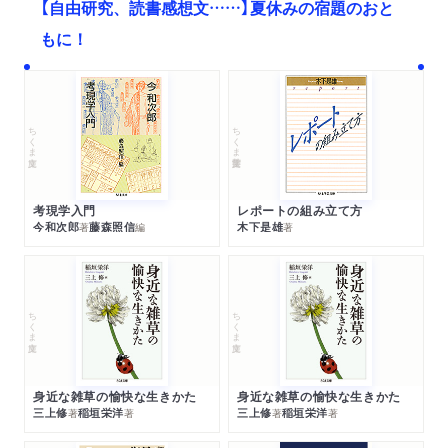
【自由研究、読書感想文……】夏休みの宿題のおと
もに！
ちくま文庫
ちくま学芸文庫
考現学入門
レポートの組み立て方
今和次郎
藤森照信
木下是雄
著
編
著
ちくま文庫
ちくま文庫
身近な雑草の愉快な生きかた
身近な雑草の愉快な生きかた
三上修
稲垣栄洋
三上修
稲垣栄洋
著
著
著
著