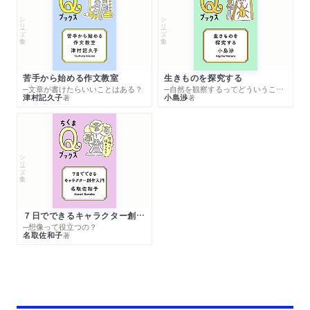
シリーズ・全集
シリーズ・全集
苦手から始める作文教室
生きものを探究する
─文章が書けたらいいことはある？
─自然を観察するってどういうこと？
津村記久子
小島渉
著
著
シリーズ・全集
７日でできるキャラクター創作入門
─想像って役立つの？
名取佐和子
著