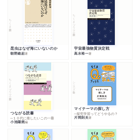
ちくまプリマー新書
ちくま新書
昆虫はなぜ海にいないのか
宇宙最強物質決定戦
朝野維起
高水裕一
著
著
ちくまプリマー新書
シリーズ・全集
マイテーマの探し方
つながる読書
─探究学習ってどうやるの？
片岡則夫
著
─１０代に推したいこの一冊
小池陽慈
編