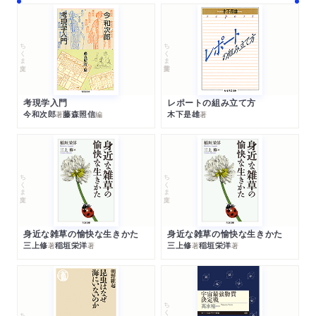
ちくま文庫
ちくま学芸文庫
考現学入門
レポートの組み立て方
今和次郎
藤森照信
木下是雄
著
編
著
ちくま文庫
ちくま文庫
身近な雑草の愉快な生きかた
身近な雑草の愉快な生きかた
三上修
稲垣栄洋
三上修
稲垣栄洋
著
著
著
著