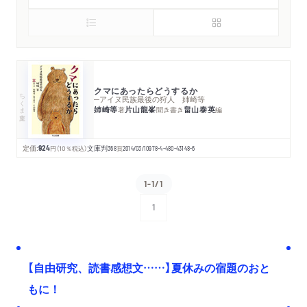
クマにあったらどうするか
ちくま文庫
─アイヌ民族最後の狩人 姉崎等
姉崎等
片山龍峯
畠山泰英
著
聞き書き
編
定価:
924
円
（10％税込）
文庫判
368
頁
2014/03/10
978-4-480-43148-6
1-1/1
1
次へ
【自由研究、読書感想文……】夏休みの宿題のおと
もに！