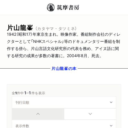
片山龍峯
（カタヤマ・タツミネ）
1942（昭和17）年東京生まれ。映像作家。番組制作会社のディレ
クターとして「NHKスペシャル」等のドキュメンタリー番組を制
作する傍ら、片山言語文化研究所の代表を務め、アイヌ語に関
する研究の成果が多数の著書に。2004年8月、死去。
片山龍峯
の本
1
1
─
全
1
件中
件を表示