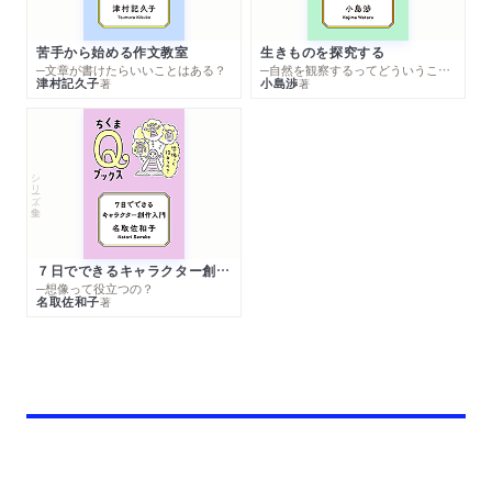
苦手から始める作文教室
生きものを探究する
─文章が書けたらいいことはある？
─自然を観察するってどういうこと？
津村記久子
小島渉
著
著
シリーズ・全集
７日でできるキャラクター創作入門
─想像って役立つの？
名取佐和子
著