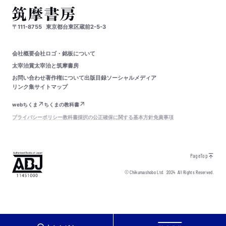
〒111-8755
東京都台東区蔵前2-5-3
会社概要
会社ロゴ・銘板について
太宰治賞
太宰治と筑摩書房
お問い合わせ
著作権について
出版目録
ソーシャルメディア
リンク集
サイトマップ
webちくま
ちくまの教科書
プライバシーポリシー
教科書採択の公正確保に関する基本方針
免責事項
PageTop
© Chikumashobo Ltd.
2024
All Rights Reserved.