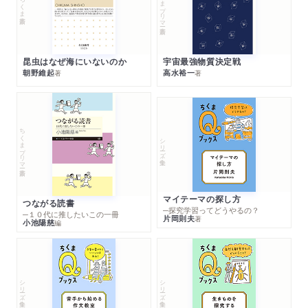
ちくまプリマー新書
ちくま新書
昆虫はなぜ海にいないのか
宇宙最強物質決定戦
朝野維起
高水裕一
著
著
ちくまプリマー新書
シリーズ・全集
マイテーマの探し方
つながる読書
─探究学習ってどうやるの？
─１０代に推したいこの一冊
片岡則夫
著
小池陽慈
編
シリーズ・全集
シリーズ・全集