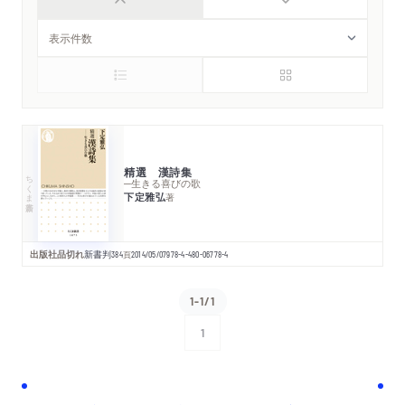
精選 漢詩集
ちくま新書
─生きる喜びの歌
下定雅弘
著
出版社品切れ
新書判
384
頁
2014/05/07
978-4-480-06778-4
1-1/1
1
次へ