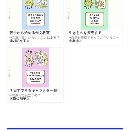
シリーズ・全集
シリーズ・全集
苦手から始める作文教室
生きものを探究する
─文章が書けたらいいことはある？
─自然を観察するってどういうこと？
津村記久子
小島渉
著
著
シリーズ・全集
７日でできるキャラクター創作入門
─想像って役立つの？
名取佐和子
著