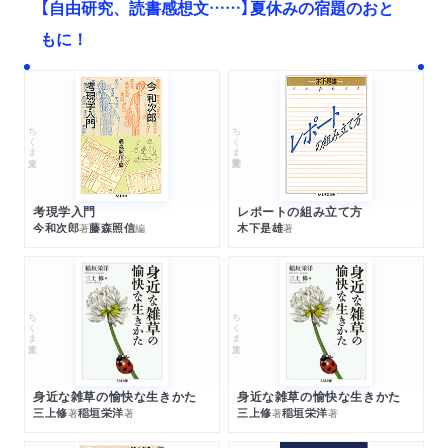
【自由研究、読書感想文……】夏休みの宿題のおと
もに！
ちくま文庫
ちくま学芸文庫
考現学入門
レポートの組み立て方
今和次郎
藤森照信
木下是雄
著
編
著
ちくま文庫
ちくま文庫
身近な雑草の愉快な生きかた
身近な雑草の愉快な生きかた
三上修
稲垣栄洋
三上修
稲垣栄洋
著
著
著
著