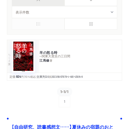
羊の怒る時
ちくま文庫
─関東大震災の三日間
江馬修
著
定価:
924
円
（10％税込）
文庫判
320
頁
2023/08/07
978-4-480-43904-8
1-1/1
1
次へ
【自由研究、読書感想文……】夏休みの宿題のおと