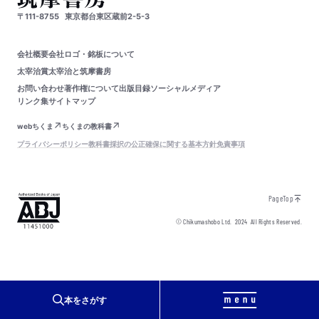
〒111-8755
東京都台東区蔵前2-5-3
会社概要
会社ロゴ・銘板について
太宰治賞
太宰治と筑摩書房
お問い合わせ
著作権について
出版目録
ソーシャルメディア
リンク集
サイトマップ
webちくま
ちくまの教科書
プライバシーポリシー
教科書採択の公正確保に関する基本方針
免責事項
PageTop
© Chikumashobo Ltd.
2024
All Rights Reserved.
本をさがす