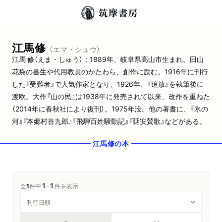
江馬修
（エマ・シュウ）
江馬 修（えま・しゅう）：1889年、岐阜県高山市生まれ。田山
花袋の書生や代用教員のかたわら、創作に励む。1916年に刊行
した『受難者』で人気作家となり、1926年、『追放』を執筆後に
渡欧。大作『山の民』は1938年に発売されて以来、改作を重ねた
（2014年に春秋社により復刊）。1975年没。他の著書に、『氷の
河』『本郷村善九郎』『飛騨百姓騒動記』『延安賛歌』などがある。
江馬修
の本
1
1
─
全
1
件中
件を表示