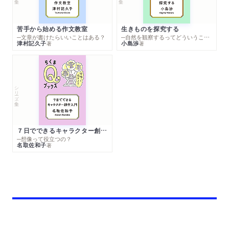
苦手から始める作文教室
生きものを探究する
─文章が書けたらいいことはある？
─自然を観察するってどういうこと？
津村記久子
小島渉
著
著
シリーズ・全集
７日でできるキャラクター創作入門
─想像って役立つの？
名取佐和子
著