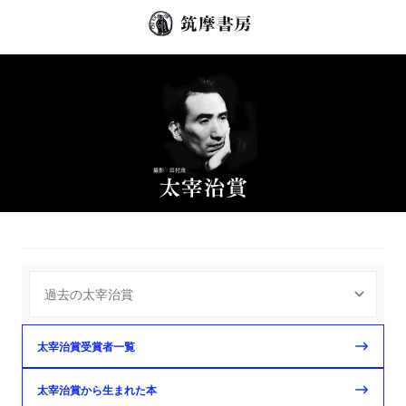
太宰治賞受賞者一覧
太宰治賞から生まれた本