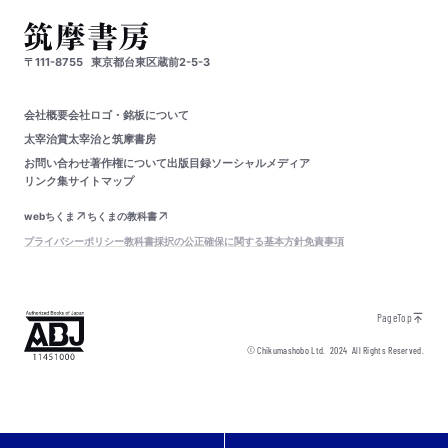
〒111-8755
東京都台東区蔵前2-5-3
会社概要
会社ロゴ・銘板について
太宰治賞
太宰治と筑摩書房
お問い合わせ
著作権について
出版目録
ソーシャルメディア
リンク集
サイトマップ
webちくま
ちくまの教科書
プライバシーポリシー
教科書採択の公正確保に関する基本方針
免責事項
PageTop
© Chikumashobo Ltd.
2024
All Rights Reserved.