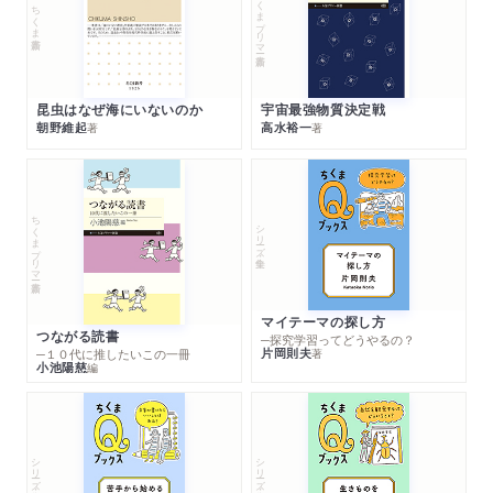
ちくまプリマー新書
ちくま新書
昆虫はなぜ海にいないのか
宇宙最強物質決定戦
朝野維起
高水裕一
著
著
ちくまプリマー新書
シリーズ・全集
マイテーマの探し方
つながる読書
─探究学習ってどうやるの？
片岡則夫
著
─１０代に推したいこの一冊
小池陽慈
編
シリーズ・全集
シリーズ・全集