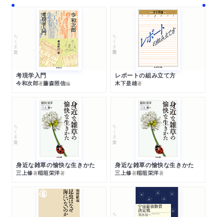
ちくま文庫
ちくま学芸文庫
考現学入門
レポートの組み立て方
今和次郎
藤森照信
木下是雄
著
編
著
ちくま文庫
ちくま文庫
身近な雑草の愉快な生きかた
身近な雑草の愉快な生きかた
三上修
稲垣栄洋
三上修
稲垣栄洋
著
著
著
著