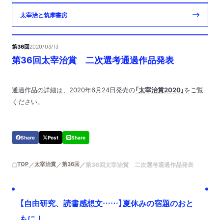
太宰治と筑摩書房
第36回
2020/03/13
第36回太宰治賞 二次選考通過作品発表
通過作品の詳細は、2020年6月24日発売の
「太宰治賞2020」
をご覧
ください。
Share
Post
Share
TOP
太宰治賞
第36回
第36回太宰治賞 二次選考通過作品発表
【自由研究、読書感想文……】夏休みの宿題のおと
もに！