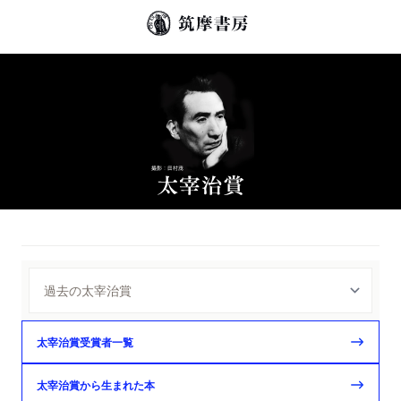
太宰治賞受賞者一覧
太宰治賞から生まれた本