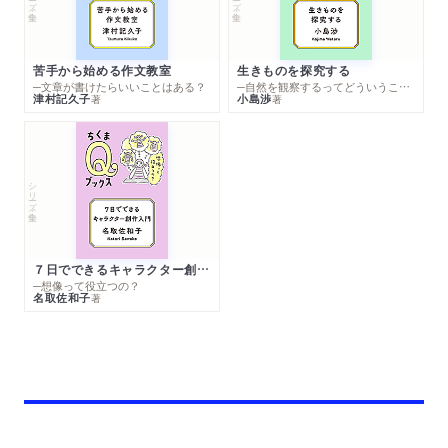
苦手から始める作文教室
生きものを探究する
─文章が書けたらいいことはある？
─自然を観察するってどういうこと？
津村記久子
小島渉
著
著
シリーズ・全集
７日でできるキャラクター創作入門
─想像って役立つの？
名取佐和子
著