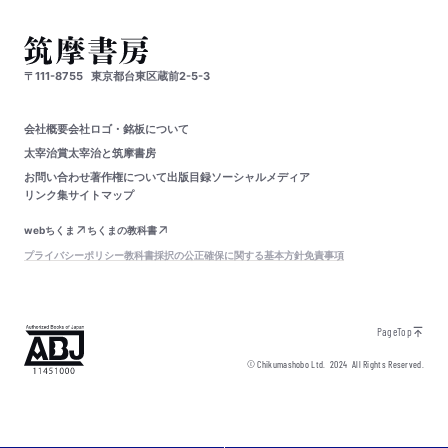
〒111-8755
東京都台東区蔵前2-5-3
会社概要
会社ロゴ・銘板について
太宰治賞
太宰治と筑摩書房
お問い合わせ
著作権について
出版目録
ソーシャルメディア
リンク集
サイトマップ
webちくま
ちくまの教科書
プライバシーポリシー
教科書採択の公正確保に関する基本方針
免責事項
PageTop
© Chikumashobo Ltd.
2024
All Rights Reserved.