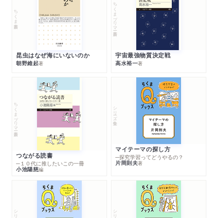
ちくまプリマー新書
ちくま新書
昆虫はなぜ海にいないのか
宇宙最強物質決定戦
朝野維起
高水裕一
著
著
ちくまプリマー新書
シリーズ・全集
マイテーマの探し方
つながる読書
─探究学習ってどうやるの？
片岡則夫
著
─１０代に推したいこの一冊
小池陽慈
編
シリーズ・全集
シリーズ・全集