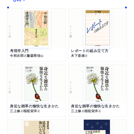
ちくま文庫
ちくま学芸文庫
考現学入門
レポートの組み立て方
今和次郎
藤森照信
木下是雄
著
編
著
ちくま文庫
ちくま文庫
身近な雑草の愉快な生きかた
身近な雑草の愉快な生きかた
三上修
稲垣栄洋
三上修
稲垣栄洋
著
著
著
著