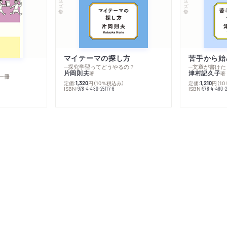
マイテーマの探し方
苦手から始
─探究学習ってどうやるの？
─文章が書けた
片岡則夫
津村記久子
著
著
一冊
定価:
円
（10％税込み）
定価:
円
（1
1,320
1,210
ISBN:
ISBN:
978-4-480-25117-6
978-4-480-2