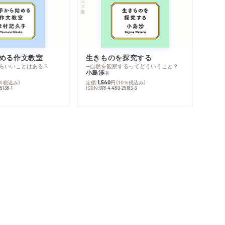
める作文教室
生きものを探究する
らいいことはある？
─自然を観察するってどういうこと？
小島渉
著
0％税込み）
定価:
円
（10％税込み）
1,540
ISBN:
5138-1
978-4-480-25163-3