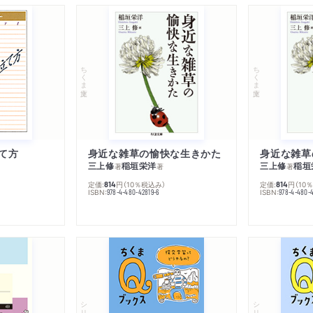
ちくま文庫
ちくま文庫
て方
身近な雑草の愉快な生きかた
身近な雑草
三上修
稲垣栄洋
三上修
稲垣
著
著
著
定価:
円
（10％税込み）
定価:
円
（10
814
814
ISBN:
ISBN:
978-4-480-42819-6
978-4-480-
シリーズ・全集
シリーズ・全集