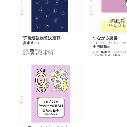
ちくまプリマー新書
ちくまプリマー新書
宇宙最強物質決定戦
つながる読書
高水裕一
─１０代に推したいこの
著
小池陽慈
編
定価:
円
（10％税込み）
858
定価:
円
（10％税込み）
1,078
ISBN:
978-4-480-68445-5
ISBN:
978-4-480-68476-9
シリーズ・全集