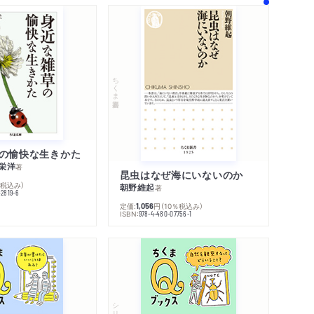
ちくま新書
の愉快な生きかた
栄洋
著
昆虫はなぜ海にいないのか
％税込み）
朝野維起
著
42819-6
定価:
円
（10％税込み）
1,056
ISBN:
978-4-480-07756-1
シリーズ・全集