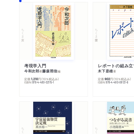
ちくま文庫
ちくま学芸文庫
考現学入門
レポートの組み立
今和次郎
藤森照信
木下是雄
著
編
著
定価:
円
（10％税込み）
定価:
円
（10％税込み）
1,210
902
ISBN:
ISBN:
978-4-480-02115-1
978-4-480-08121-6