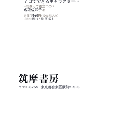
７日でできるキャラクター創作入門
─想像って役立つの？
名取佐和子
著
定価:
円
（10％税込み）
1,540
ISBN:
978-4-480-25162-6
〒111-8755
東京都台東区蔵前2-5-3