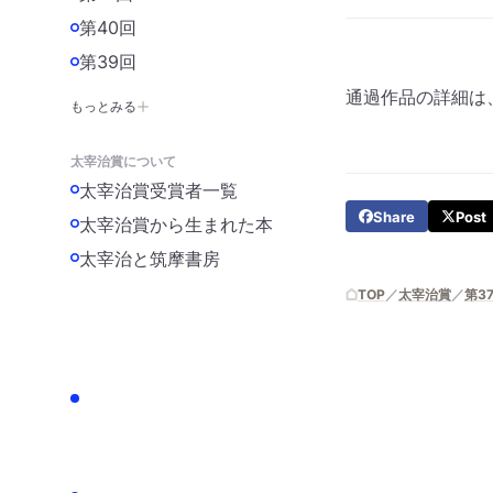
第40回
第39回
通過作品の詳細は、
もっとみる
太宰治賞について
太宰治賞受賞者一覧
Share
Post
太宰治賞から生まれた本
太宰治と筑摩書房
TOP
太宰治賞
第3