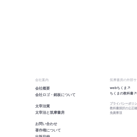
会社案内
筑摩書房の外部サ
webちくま
会社概要
ちくまの教科書
会社ロゴ・銘板について
プライバシーポリ
太宰治賞
教科書採択の公正
太宰治と筑摩書房
免責事項
お問い合わせ
著作権について
出版目録