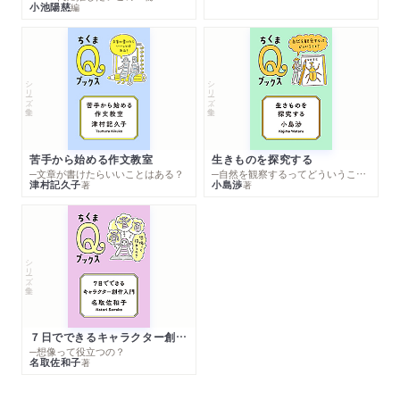
小池陽慈
編
シリーズ・全集
シリーズ・全集
苦手から始める作文教室
生きものを探究する
─文章が書けたらいいことはある？
─自然を観察するってどういうこと？
津村記久子
小島渉
著
著
シリーズ・全集
７日でできるキャラクター創作入門
─想像って役立つの？
名取佐和子
著