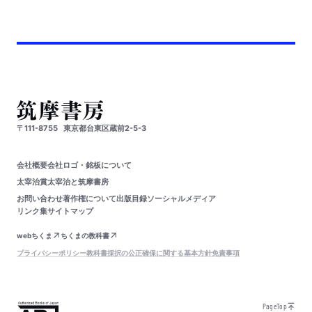
〒111-8755
東京都台東区蔵前2-5-3
会社概要
会社ロゴ・銘板について
太宰治賞
太宰治と筑摩書房
お問い合わせ
著作権について
出版目録
ソーシャルメディア
リンク集
サイトマップ
webちくま
ちくまの教科書
プライバシーポリシー
教科書採択の公正確保に関する基本方針
免責事項
PageTop