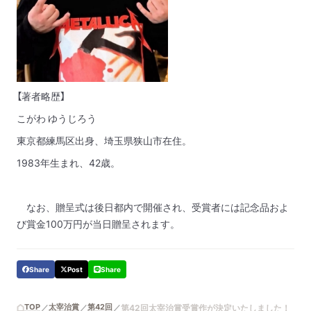
【著者略歴】
こがわ ゆうじろう
東京都練馬区出身、埼玉県狭山市在住。
1983年生まれ、42歳。
なお、贈呈式は後日都内で開催され、受賞者には記念品およ
び賞金100万円が当日贈呈されます。
Share
Post
Share
TOP
太宰治賞
第42回
第42回太宰治賞受賞作が決定いたしました！