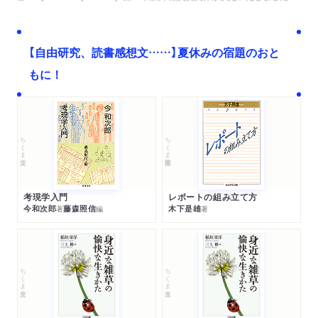
【自由研究、読書感想文……】夏休みの宿題のおと
もに！
ちくま文庫
ちくま学芸文庫
考現学入門
レポートの組み立て方
今和次郎
藤森照信
木下是雄
著
編
著
ちくま文庫
ちくま文庫