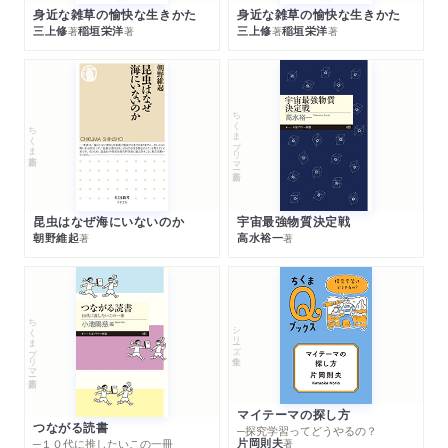
身近な雑草の愉快な生きかた
身近な雑草の愉快な生きかた
三上修
稲垣栄洋
三上修
稲垣栄洋
著
著
著
著
ちくまプリマー新書
ちくま新書
昆虫はなぜ海にいないのか
宇宙最強物質決定戦
朝野維起
高水裕一
著
著
ちくまプリマー新書
シリーズ・全集
マイテーマの探し方
つながる読書
─探究学習ってどうやるの？
片岡則夫
著
─１０代に推したいこの一冊