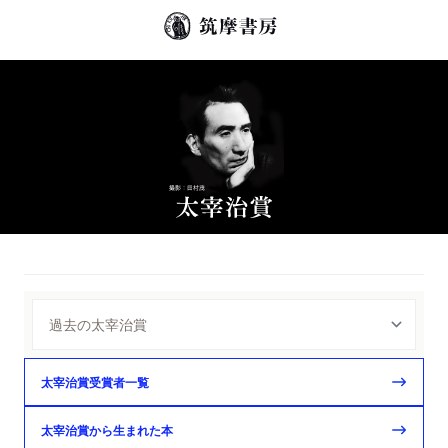
太宰治賞受賞者一覧
太宰治賞から生まれた本