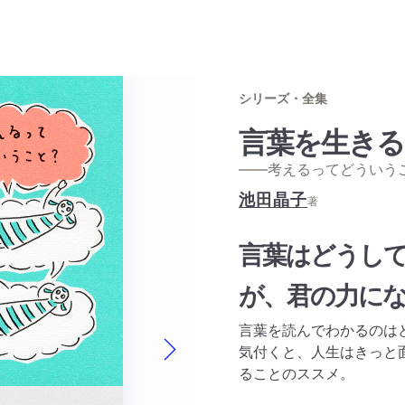
シリーズ・全集
言葉を生きる
——考えるってどういう
池田晶子
著
言葉はどうし
が、君の力に
言葉を読んでわかるのは
気付くと、人生はきっと面
Next slide
ることのススメ。