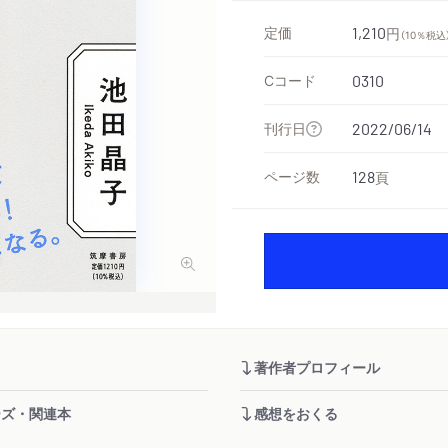
定価
1,210
円
（10％税込
Cコード
0310
刊行日
2022/06/14
ページ数
128
頁
著作者プロフィール
ーズ・関連本
感想をおくる