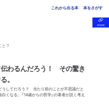
これから出る本
本をさがす
share
share
こと？
て伝わるんだろう！ その驚き
なる。
どうしてだろう？ 当たり前のことが不思議だと
白くなる。『14歳からの哲学』の著者が説く考え