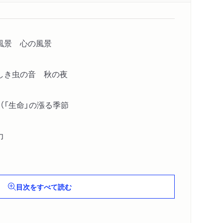
風景 心の風景
しき虫の音 秋の夜
（「生命」の漲る季節
力
目次をすべて読む