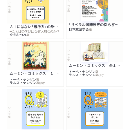
シリーズ・全集
シリーズ・全集
「リベラル国際秩序の揺らぎ」再考 年報政治学２０２６‐Ⅰ
ＡＩにはない「思考力」の身につけ方
日本政治学会
編
─ことばの学びはなぜ大切なのか？
今井むつみ
著
シリーズ・全集
シリーズ・全集
ムーミン・コミックス 全１４巻セット
トーベ・ヤンソン
著
ムーミン・コミックス １ 黄金のしっぽ
ラルス・ヤンソン
著
ほか
トーベ・ヤンソン
著
ラルス・ヤンソン
著
ほか
シリーズ・全集
シリーズ・全集