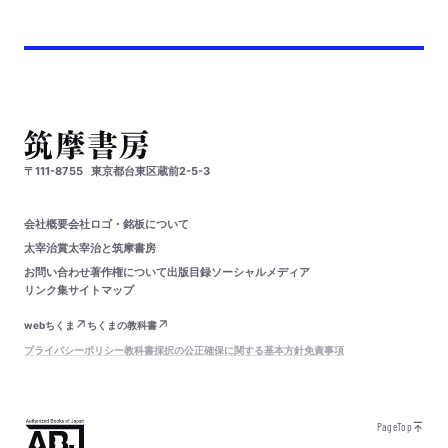
〒111-8755
東京都台東区蔵前2-5-3
会社概要
会社ロゴ・銘板について
太宰治賞
太宰治と筑摩書房
お問い合わせ
著作権について
出版目録
ソーシャルメディア
リンク集
サイトマップ
webちくま
ちくまの教科書
プライバシーポリシー
教科書採択の公正確保に関する基本方針
免責事項
PageTop