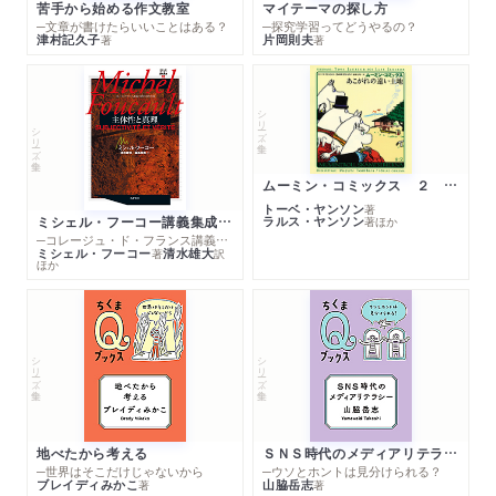
苦手から始める作文教室
マイテーマの探し方
─文章が書けたらいいことはある？
─探究学習ってどうやるの？
津村記久子
片岡則夫
著
著
シリーズ・全集
シリーズ・全集
ムーミン・コミックス ２ あこがれの遠い土地
トーベ・ヤンソン
著
ミシェル・フーコー講義集成１０ 主体性と真理
ラルス・ヤンソン
著
ほか
─コレージュ・ド・フランス講義１９８０－１９８１年度
ミシェル・フーコー
清水雄大
著
訳
ほか
シリーズ・全集
シリーズ・全集
地べたから考える
ＳＮＳ時代のメディアリテラシー
─世界はそこだけじゃないから
─ウソとホントは見分けられる？
ブレイディみかこ
山脇岳志
著
著