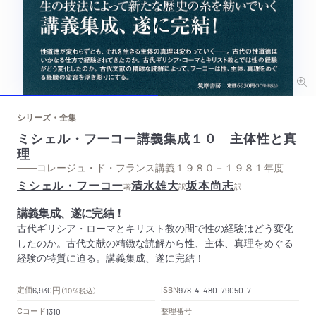
シリーズ・全集
ミシェル・フーコー講義集成１０ 主体性と真
理
——コレージュ・ド・フランス講義１９８０－１９８１年度
ミシェル・フーコー
清水雄大
坂本尚志
著
訳
訳
講義集成、遂に完結！
古代ギリシア・ローマとキリスト教の間で性の経験はどう変化
したのか。古代文献の精緻な読解から性、主体、真理をめぐる
経験の特質に迫る。講義集成、遂に完結！
円
定価
ISBN
6,930
（10％税込）
978-4-480-79050-7
Cコード
整理番号
1310