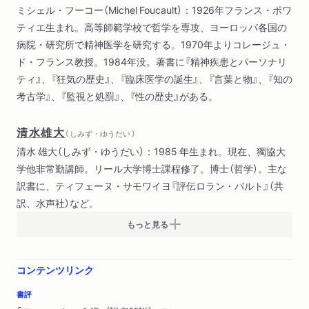
ミシェル・フーコー（Michel Foucault）：1926年フランス・ポワ
講義の位置づけ
ティエ生まれ。高等師範学校で哲学を専攻、ヨーロッパ各国の
訳者解説
病院・研究所で精神医学を研究する。1970年よりコレージュ・
索引
ド・フランス教授。1984年没。著書に『精神疾患とパーソナリ
ティ』、『狂気の歴史』、『臨床医学の誕生』、『言葉と物』、『知の
考古学』、『監視と処罰』、『性の歴史』がある。
清水雄大
（ しみず・ゆうだい ）
清水 雄大（しみず・ゆうだい）：1985 年生まれ。現在、獨協大
学他非常勤講師。リール大学博士課程修了。博士（哲学）。主な
訳書に、ティフェーヌ・サモワイヨ『評伝ロラン・バルト』（共
訳、水声社）など。
もっと見る
コンテンツリンク
書評