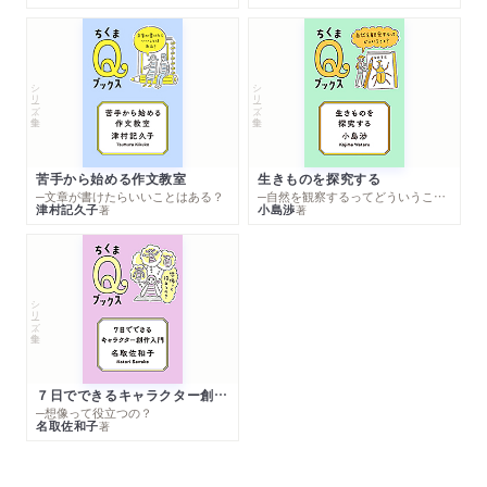
シリーズ・全集
シリーズ・全集
苦手から始める作文教室
生きものを探究する
─文章が書けたらいいことはある？
─自然を観察するってどういうこと？
津村記久子
小島渉
著
著
シリーズ・全集
７日でできるキャラクター創作入門
─想像って役立つの？
名取佐和子
著