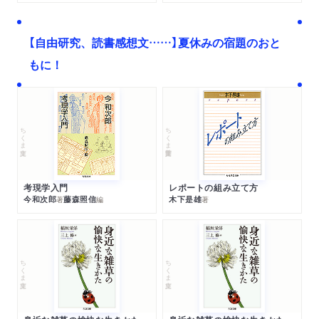
【自由研究、読書感想文……】夏休みの宿題のおと
もに！
ちくま文庫
ちくま学芸文庫
考現学入門
レポートの組み立て方
今和次郎
藤森照信
木下是雄
著
編
著
ちくま文庫
ちくま文庫