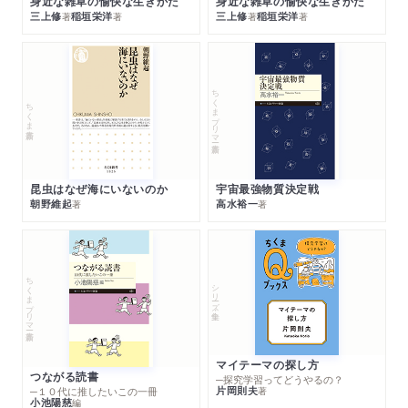
身近な雑草の愉快な生きかた
身近な雑草の愉快な生きかた
三上修
稲垣栄洋
三上修
稲垣栄洋
著
著
著
著
ちくまプリマー新書
ちくま新書
昆虫はなぜ海にいないのか
宇宙最強物質決定戦
朝野維起
高水裕一
著
著
ちくまプリマー新書
シリーズ・全集
マイテーマの探し方
つながる読書
─探究学習ってどうやるの？
片岡則夫
著
─１０代に推したいこの一冊
小池陽慈
編