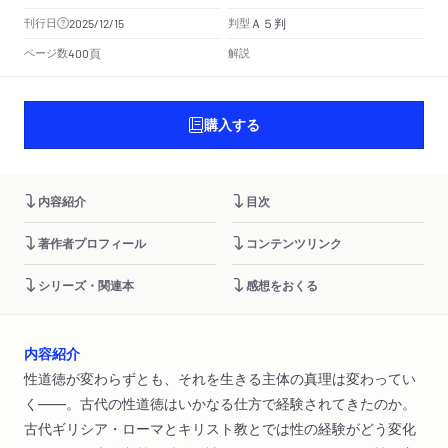
Ａ５判
刊行日
判型
2025/12/15
頁
ページ数
解説
400
購入する
内容紹介
目次
著作者プロフィール
コンテンツリンク
シリーズ・関連本
感想をおくる
内容紹介
性道徳が変わらずとも、それを生きる主体の真理は変わってい
く――。古代の性道徳はいかなる仕方で経験されてきたのか。
古代ギリシア・ローマとキリスト教とでは性の経験がどう変化