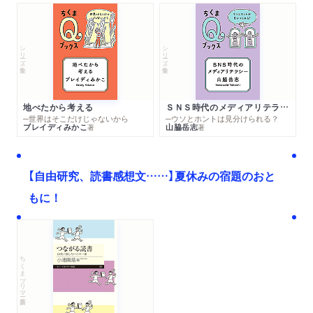
シリーズ・全集
シリーズ・全集
地べたから考える
ＳＮＳ時代のメディアリテラシー
─世界はそこだけじゃないから
─ウソとホントは見分けられる？
ブレイディみかこ
山脇岳志
著
著
【自由研究、読書感想文……】夏休みの宿題のおと
もに！
ちくまプリマー新書