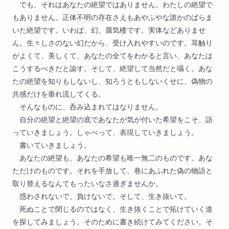
でも、それはあなたの絶望ではありません。わたしの絶望で
もありません。正体不明の存在さえもあやふやな誰かのばらま
いた絶望です。いわば、幻、蜃気楼です。実体などありませ
ん。生々しさのない幻だから、受け入れやすいのです。耳触り
がよくて、美しくて、あなたの全てをわかると言い、あなたは
こうするべきだと諭す。そして、絶望して当然だと囁く。あな
たの絶望を知りもしないし、知ろうともしないくせに、偽物の
共感だけを垂れ流してくる。
そんなものに、呑み込まれてはなりません。
自分の絶望と絶望の底であなたが気が付いた希望をこそ、語
っていきましょう。しゃべって、表現していきましょう。
書いていきましょう。
あなたの絶望も、あなたの希望も唯一無二のものです。あな
ただけのものです。それを手放して、巷にあふれた偽の物語と
取り替えるなんてもったいなさ過ぎませんか。
惑わされないで。負けないで。そして、生き抜いて。
死ぬことで閉じるのではなく、生き抜くことで拓けていく道
を探してみましょう。そのために書き続けてみてください。そ