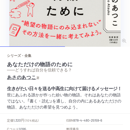
シリーズ・全集
あなただけの物語のために
——どうすれば自分を信頼できる？
あさのあつこ
著
生きがたい日々を送る中高生に向けて届けるメッセージ！
世にあふれる誰かが作った紛い物の物語。それはあなたの物語
ではない。「書く・読む」を通し、自分の内にあるあなただけの
物語、あなただけの希望を見つめよう。
円
定価
ISBN
1,320
（10％税込）
978-4-480-25159-6
Cコード
整理番号
0395