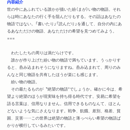
内容紹介
世の中にあふれている誰かが描いた紛（まが）い物の物語。それ
らは時にあなたの行く手を阻んだりもする。その話はあなたの
物語ではない。「書いたり」「読んだり」を通して、自分の内にあ
るあなただけの物語、あなただけの希望を見つめてみよう。
===
わたしたちの周りは渦だらけです。
誰かが作り上げた紛い物の物語で満ちています。うっかりす
ると、呑み込まれそうになりますね。呑み込まれて、周りのみ
んなと同じ物語を共有したほうが楽にも感じます。
紛い物の物語。
その最たるものが〝絶望の物語″でしょうか。確かに今は、希
望より絶望のほうが現実味を持ち得る時代です。安易に希望を
語る言葉は、信用なりません。信用できるものなんて、ほとん
どないような気にさえなります。戦争、飢餓、差別、格差、貧
困、災害……この世界は絶望の物語と薄っぺらい希望の物語ば
かりが横行しているみたいです。