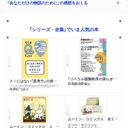
『あなただけの物語のために』の感想をおくる
「シリーズ・全集」でいま人気の本
シリーズ・全集
シリーズ・全集
「リベラル国際秩序の揺らぎ」再考 年報政治学２０２６‐Ⅰ
ＡＩにはない「思考力」の身につけ方
日本政治学会
編
─ことばの学びはなぜ大切なのか？
今井むつみ
著
シリーズ・全集
シリーズ・全集
ムーミン・コミックス 全１４巻セット
トーベ・ヤンソン
著
ムーミン・コミックス １ 黄金のしっぽ