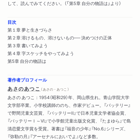
して、読んでみてください。（「第5章 自分の物語は」より）
目次
第１章 夢と生きづらさ
第２章 溶けるもの、溶けないもの── 決めつけの正体
第３章 書いてみよう
第４章 字スケッチをやってみよう
第5章 自分の物語は
著作者プロフィール
あさのあつこ
（ あさの・あつこ ）
あさの あつこ：1954（昭和29）年、岡山県生れ。青山学院大学
文学部卒業。小学校講師ののち、作家デビュー。『バッテリー』
で野間児童文芸賞、『バッテリーII』で日本児童文学者協会賞、
『バッテリーＩ～VI』で小学館児童出版文化賞、『たまゆら』で島
清恋愛文学賞を受賞。著書は『福音の少年』『No.6』シリーズ、
『弥勒の月』『アーセナルにおいでよ』など多数。