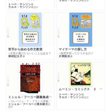
ラルス・ヤンソン
著
ほか
トーベ・ヤンソン
著
ラルス・ヤンソン
著
ほか
シリーズ・全集
シリーズ・全集
苦手から始める作文教室
マイテーマの探し方
─文章が書けたらいいことはある？
─探究学習ってどうやるの？
津村記久子
片岡則夫
著
著
シリーズ・全集
シリーズ・全集
ムーミン・コミックス ２ あこがれの遠い土地
トーベ・ヤンソン
著
ミシェル・フーコー講義集成１０ 主体性と真理
ラルス・ヤンソン
著
ほか
─コレージュ・ド・フランス講義１９８０－１９８１年度
ミシェル・フーコー
清水雄大
著
訳
ほか