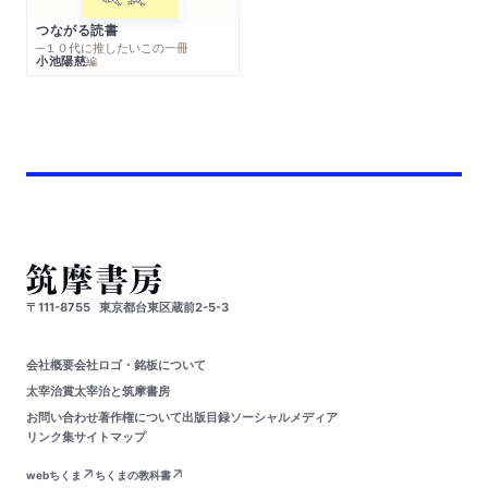
つながる読書
─１０代に推したいこの一冊
小池陽慈
編
〒111-8755
東京都台東区蔵前2-5-3
会社概要
会社ロゴ・銘板について
太宰治賞
太宰治と筑摩書房
お問い合わせ
著作権について
出版目録
ソーシャルメディア
リンク集
サイトマップ
webちくま
ちくまの教科書