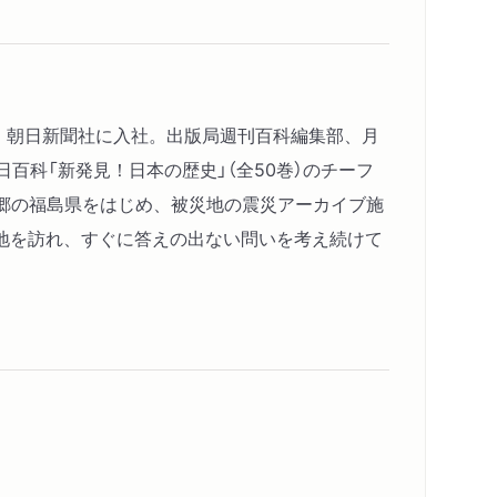
コンテンツリンク
メディア情報
スペシャルコンテンツ
シリーズ・関連本
感想をおくる
年、朝日新聞社に入社。出版局週刊百科編集部、月
百科「新発見！日本の歴史」（全50巻）のチーフ
郷の福島県をはじめ、被災地の震災アーカイブ施
地を訪れ、すぐに答えの出ない問いを考え続けて