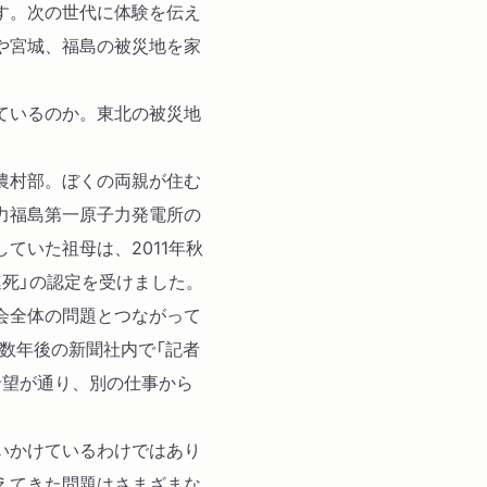
す。次の世代に体験を伝え
石巻市震災遺構 大川小
や宮城、福島の被災地を家
リアス・アーク美術館
震災遺構 仙台市立荒浜
ているのか。東北の被災地
◆岩手編
農村部。ぼくの両親が住む
うのすまい・トモス いの
力福島第一原子力発電所の
大槌町役場旧庁舎跡地
ていた祖母は、2011年秋
キャッセン大船渡
連死」の認定を受けました。
高田松原津波復興祈念公園
会全体の問題とつながって
数年後の新聞社内で「記者
希望が通り、別の仕事から
いかけているわけではあり
えてきた問題はさまざまな