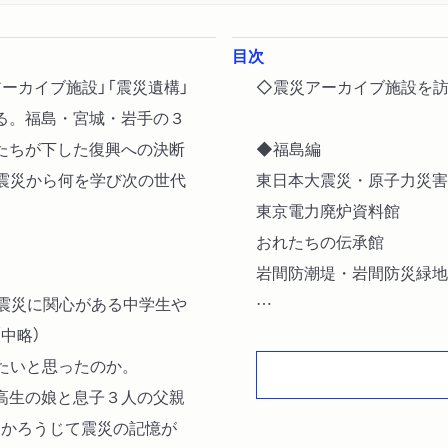
目次
ーカイブ施設」「震災遺構」
◇震災アーカイブ施設を
る。福島・宮城・岩手の３
たちが下した復興への決断
◆福島編
震災から何を学び次の世代
東日本大震災・原子力災
東京電力廃炉資料館
おれたちの伝承館
岩間防潮堤・岩間防災緑地
大震災に関心がある中学生や
中略）
◇「旅」の途中で
たいと思ったのか。
高生の娘と息子３人の父親
◆宮城編
。かろうじて震災の記憶が
石巻市震災遺構 門脇小学