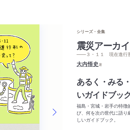
シリーズ・全集
震災アーカイ
——３・１１ 現在進行
大内悟史
著
あるく・みる
いガイドブッ
福島・宮城・岩手の特徴
び、何を次の世代に語り
Next slide
しいガイドブック。