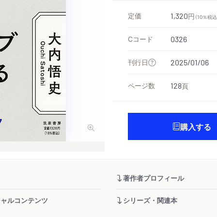
定価
1,320
円
（10％税込
Cコード
0326
刊行日
2025/01/06
ページ数
128
頁
購入する
著作者プロフィール
シャルコンテンツ
シリーズ・関連本