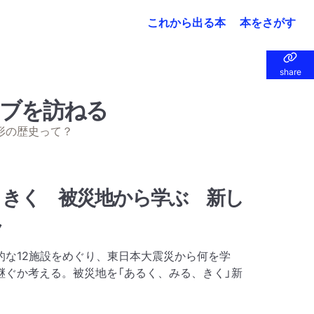
これから出る本
本をさがす
share
share
ブを訪ねる
形の歴史って？
・きく 被災地から学ぶ 新し
ク
的な12施設をめぐり、東日本大震災から何を学
継ぐか考える。被災地を「あるく、みる、きく」新