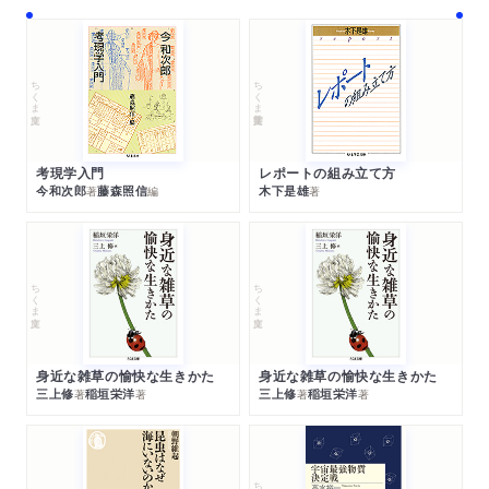
ちくま文庫
ちくま学芸文庫
考現学入門
レポートの組み立て方
今和次郎
藤森照信
木下是雄
著
編
著
ちくま文庫
ちくま文庫
身近な雑草の愉快な生きかた
身近な雑草の愉快な生きかた
三上修
稲垣栄洋
三上修
稲垣栄洋
著
著
著
著