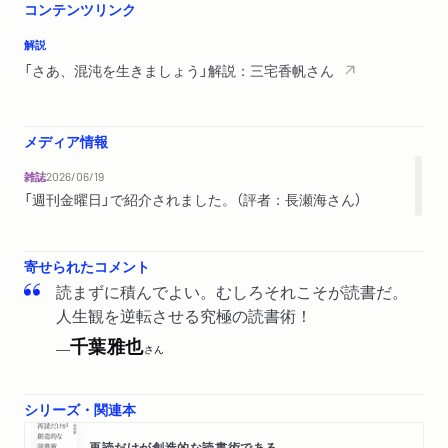
デジタル時代のリテラシー
コンテンツリンク
書物のディストピア
解説
積読で自己肯定する
「さあ、混沌を生きましょう」解説：三宅香帆さん
おわりに
解説 さあ、混沌を生きましょう 三宅香帆
メディア情報
雑誌
2026/06/19
「週刊金曜日」で紹介されました。（評者：長瀬海さん）
寄せられたコメント
読まずに積んでよい。むしろそれこそが読書だ。
人生観を逆転させる究極の読書術！
千葉雅也
──
さん
シリーズ・関連本
再読だけが創造的な読書術である