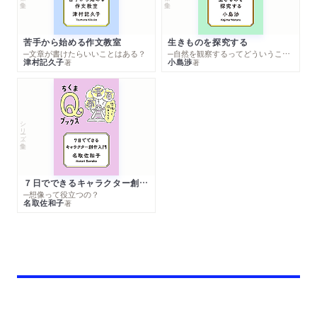
苦手から始める作文教室
生きものを探究する
─文章が書けたらいいことはある？
─自然を観察するってどういうこと？
津村記久子
小島渉
著
著
シリーズ・全集
７日でできるキャラクター創作入門
─想像って役立つの？
名取佐和子
著