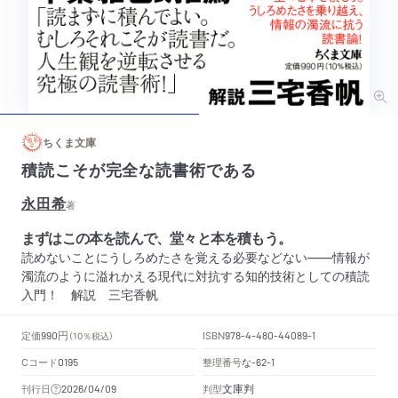
ちくま文庫
積読こそが完全な読書術である
永田希
著
まずはこの本を読んで、堂々と本を積もう。
読めないことにうしろめたさを覚える必要などない――情報が
濁流のように溢れかえる現代に対抗する知的技術としての積読
入門！ 解説 三宅香帆
円
定価
ISBN
990
（10％税込）
978-4-480-44089-1
Cコード
整理番号
な
0195
-62-1
文庫判
刊行日
判型
2026/04/09