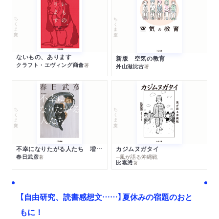
ちくま文庫
ちくま文庫
ないもの、あります
新版 空気の教育
クラフト・エヴィング商會
著
外山滋比古
著
ちくま文庫
ちくま文庫
不幸になりたがる人たち 増補新版
カジムヌガタイ
春日武彦
─風が語る沖縄戦
著
比嘉慂
著
【自由研究、読書感想文……】夏休みの宿題のおと
もに！