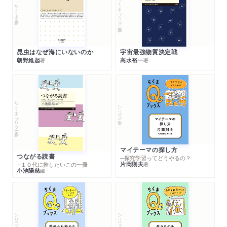
ちくまプリマー新書
ちくま新書
昆虫はなぜ海にいないのか
宇宙最強物質決定戦
朝野維起
高水裕一
著
著
ちくまプリマー新書
シリーズ・全集
マイテーマの探し方
つながる読書
─探究学習ってどうやるの？
片岡則夫
著
─１０代に推したいこの一冊
小池陽慈
編
シリーズ・全集
シリーズ・全集