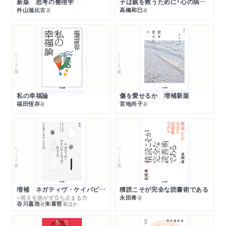
新版 思考の整理学
子は親を救うために「心の病」になる
外山滋比古
高橋和巳
著
著
ちくま文庫
ちくま文庫
私の幸福論
傷を愛せるか 増補新版
福田恆存
宮地尚子
著
著
ちくま文庫
ちくま文庫
増補 ネガティヴ・ケイパビリティで生きる
積読こそが完全な読書術である
─答えを急がず立ち止まる力
永田希
著
谷川嘉浩
朱喜哲
著
著
ほか