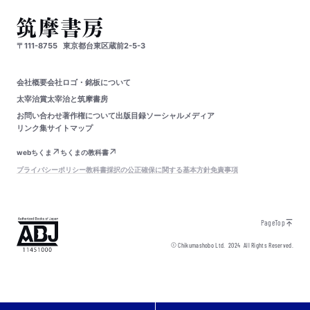
〒111-8755
東京都台東区蔵前2-5-3
会社概要
会社ロゴ・銘板について
太宰治賞
太宰治と筑摩書房
お問い合わせ
著作権について
出版目録
ソーシャルメディア
リンク集
サイトマップ
webちくま
ちくまの教科書
プライバシーポリシー
教科書採択の公正確保に関する基本方針
免責事項
PageTop
© Chikumashobo Ltd.
2024
All Rights Reserved.