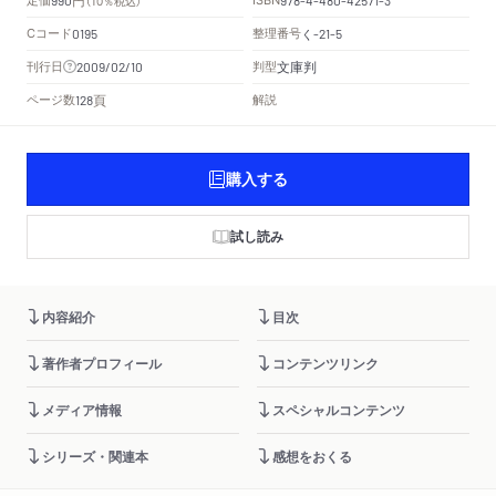
（10％税込）
Cコード
整理番号
く
0195
-21-5
文庫判
刊行日
判型
2009/02/10
頁
ページ数
解説
128
購入する
試し読み
内容紹介
目次
著作者プロフィール
コンテンツリンク
メディア情報
スペシャルコンテンツ
シリーズ・関連本
感想をおくる