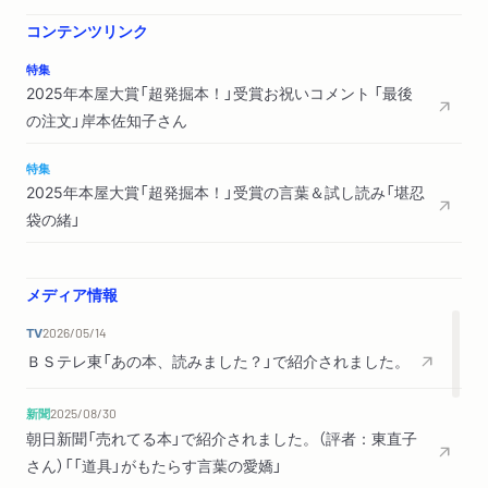
どさくさ
コンテンツリンク
大風呂敷
特集
2025年本屋大賞「超発掘本！」受賞お祝いコメント 「最後
店主より御挨拶
の注文」岸本佐知子さん
とりあえずビールでいいのか 赤瀬川原平
文庫版のためのあとがき
特集
2025年本屋大賞「超発掘本！」受賞の言葉＆試し読み「堪忍
袋の緒」
メディア情報
TV
2026/05/14
ＢＳテレ東「あの本、読みました？」で紹介されました。
新聞
2025/08/30
朝日新聞「売れてる本」で紹介されました。（評者：東直子
さん）「「道具」がもたらす言葉の愛嬌」