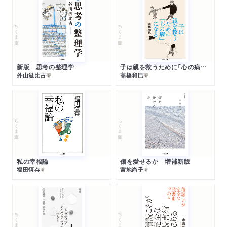
ちくま文庫
ちくま文庫
新版 思考の整理学
子は親を救うために「心の病」になる
外山滋比古
高橋和巳
著
著
ちくま文庫
ちくま文庫
私の幸福論
傷を愛せるか 増補新版
福田恆存
宮地尚子
著
著
ちくま文庫
ちくま文庫