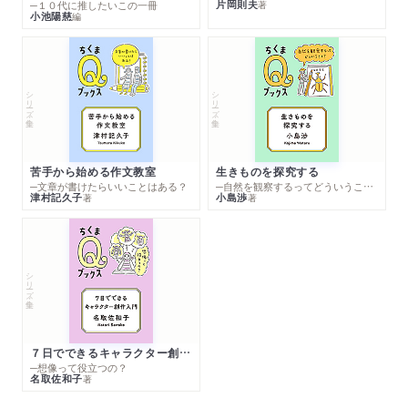
片岡則夫
著
─１０代に推したいこの一冊
小池陽慈
編
シリーズ・全集
シリーズ・全集
苦手から始める作文教室
生きものを探究する
─文章が書けたらいいことはある？
─自然を観察するってどういうこと？
津村記久子
小島渉
著
著
シリーズ・全集
７日でできるキャラクター創作入門
─想像って役立つの？
名取佐和子
著