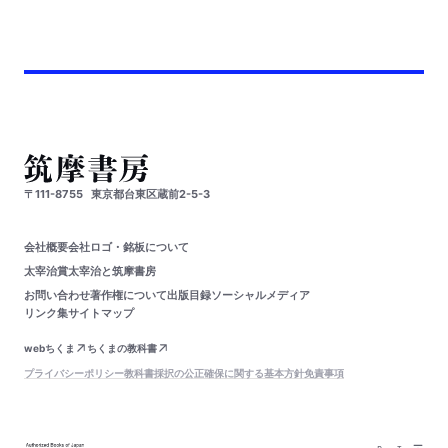
〒111-8755
東京都台東区蔵前2-5-3
会社概要
会社ロゴ・銘板について
太宰治賞
太宰治と筑摩書房
お問い合わせ
著作権について
出版目録
ソーシャルメディア
リンク集
サイトマップ
webちくま
ちくまの教科書
プライバシーポリシー
教科書採択の公正確保に関する基本方針
免責事項