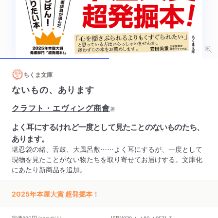
ちくま文庫
ないもの、あります
クラフト・エヴィング商會
著
よく耳にするけれど一度として見たことのないものたち、
あります。
堪忍袋の緒、舌鼓、大風呂敷……よく耳にするが、一度として
現物を見たことがない物たちを取り寄せてお届けする。文庫化
にあたり新商品を追加。
2025年本屋大賞 超発掘本！
円
定価
ISBN
990
978-4-480-42571-3