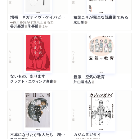
増補 ネガティヴ・ケイパビリティで生きる
積読こそが完全な読書術である
─答えを急がず立ち止まる力
永田希
著
谷川嘉浩
朱喜哲
著
著
ほか
ちくま文庫
ちくま文庫
ないもの、あります
新版 空気の教育
クラフト・エヴィング商會
著
外山滋比古
著
ちくま文庫
ちくま文庫
不幸になりたがる人たち 増補新版
カジムヌガタイ