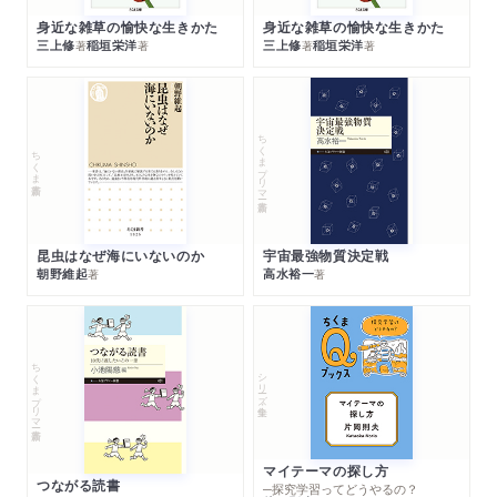
身近な雑草の愉快な生きかた
身近な雑草の愉快な生きかた
三上修
稲垣栄洋
三上修
稲垣栄洋
著
著
著
著
ちくまプリマー新書
ちくま新書
昆虫はなぜ海にいないのか
宇宙最強物質決定戦
朝野維起
高水裕一
著
著
ちくまプリマー新書
シリーズ・全集
マイテーマの探し方
つながる読書
─探究学習ってどうやるの？