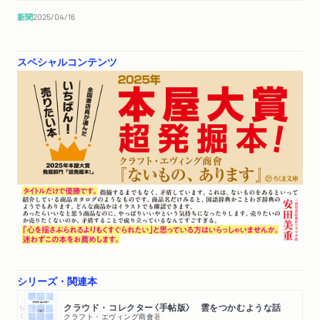
新聞
2025/04/16
朝日新聞で紹介されました。「本屋大賞 発掘部門『ないも
の、あります』 四半世紀前から 今も書店に並び」
スペシャルコンテンツ
新聞
2025/04/15
読売新聞「エンターテインメント小説月評」で紹介されまし
た。「ＡＩに心？ 人が人たるために」
WEB
2025/04/03
リアルサウンド ブックで試し読みが掲載されました。「【試
し読み】2025年本屋大賞「超発掘本！」で注目！ 誰も見た
ことのない「モノ」を可視化する『ないもの、あります』が面
白い」
シリーズ・関連本
ちくま文庫
クラウド・コレクター〈手帖版〉 雲をつかむような話
クラフト・エヴィング商會
著