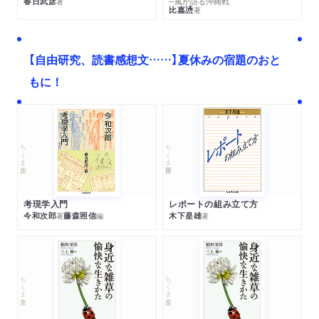
春日武彦
─風が語る沖縄戦
著
比嘉慂
著
【自由研究、読書感想文……】夏休みの宿題のおと
もに！
ちくま文庫
ちくま学芸文庫
考現学入門
レポートの組み立て方
今和次郎
藤森照信
木下是雄
著
編
著
ちくま文庫
ちくま文庫