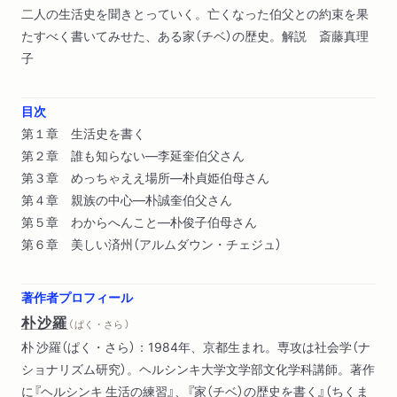
二人の生活史を聞きとっていく。亡くなった伯父との約束を果
たすべく書いてみせた、ある家（チベ）の歴史。解説 斎藤真理
子
目次
第１章 生活史を書く
第２章 誰も知らない―李延奎伯父さん
第３章 めっちゃええ場所―朴貞姫伯母さん
第４章 親族の中心―朴誠奎伯父さん
第５章 わからへんこと―朴俊子伯母さん
第６章 美しい済州（アルムダウン・チェジュ）
著作者プロフィール
朴沙羅
（ ぱく・さら ）
朴 沙羅（ぱく・さら）：1984年、京都生まれ。専攻は社会学（ナ
ショナリズム研究）。ヘルシンキ大学文学部文化学科講師。著作
に『ヘルシンキ 生活の練習』、『家（チベ）の歴史を書く』（ちくま