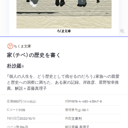
ちくま文庫
家（チベ）の歴史を書く
朴沙羅
著
「個人の人生を、どう歴史として残せるのだろう」家族への親愛
と歴史への洞察に満ちた、ある家の記録。岸政彦、星野智幸推
薦。解説＝斎藤真理子
円
定価
ISBN
990
（10％税込）
978-4-480-43847-8
Cコード
整理番号
は
0136
-56-1
文庫判
刊行日
判型
2022/10/11
頁
斎藤 真理子
ページ数
解説
384