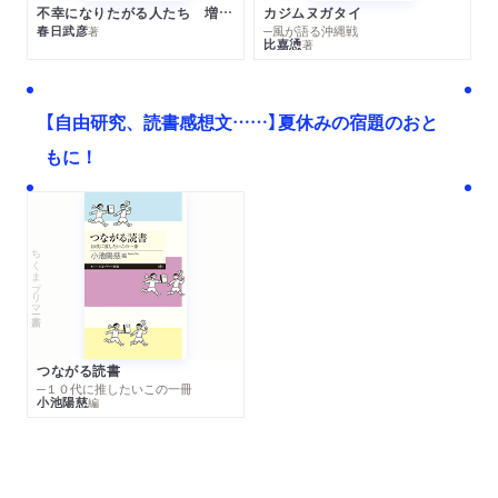
不幸になりたがる人たち 増補新版
カジムヌガタイ
春日武彦
─風が語る沖縄戦
著
比嘉慂
著
【自由研究、読書感想文……】夏休みの宿題のおと
もに！
ちくまプリマー新書
つながる読書
─１０代に推したいこの一冊
小池陽慈
編