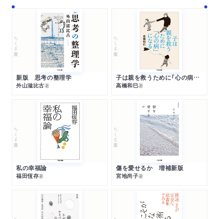
ちくま文庫
ちくま文庫
新版 思考の整理学
子は親を救うために「心の病」になる
外山滋比古
高橋和巳
著
著
ちくま文庫
ちくま文庫
私の幸福論
傷を愛せるか 増補新版
福田恆存
宮地尚子
著
著