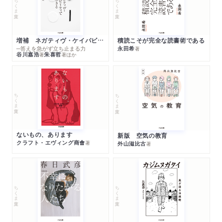
ちくま文庫
ちくま文庫
増補 ネガティヴ・ケイパビリティで生きる
積読こそが完全な読書術である
─答えを急がず立ち止まる力
永田希
著
谷川嘉浩
朱喜哲
著
著
ほか
ちくま文庫
ちくま文庫
ないもの、あります
新版 空気の教育
クラフト・エヴィング商會
著
外山滋比古
著
ちくま文庫
ちくま文庫