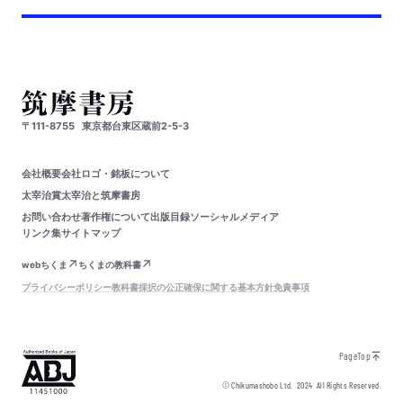
〒111-8755
東京都台東区蔵前2-5-3
会社概要
会社ロゴ・銘板について
太宰治賞
太宰治と筑摩書房
お問い合わせ
著作権について
出版目録
ソーシャルメディア
リンク集
サイトマップ
webちくま
ちくまの教科書
プライバシーポリシー
教科書採択の公正確保に関する基本方針
免責事項
PageTop
© Chikumashobo Ltd.
2024
All Rights Reserved.