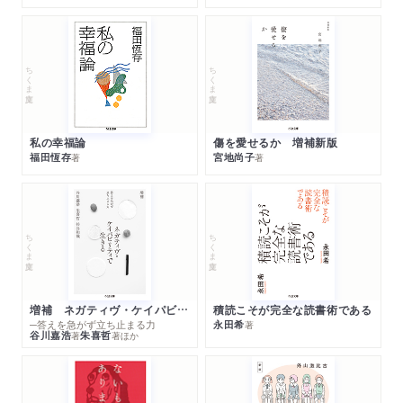
ちくま文庫
ちくま文庫
私の幸福論
傷を愛せるか 増補新版
福田恆存
宮地尚子
著
著
ちくま文庫
ちくま文庫
増補 ネガティヴ・ケイパビリティで生きる
積読こそが完全な読書術である
─答えを急がず立ち止まる力
永田希
著
谷川嘉浩
朱喜哲
著
著
ほか