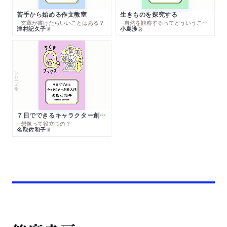
苦手から始める作文教室
生きものを探究する
─文章が書けたらいいことはある？
─自然を観察するってどういうこと？
津村記久子
小島渉
著
著
シリーズ・全集
７日でできるキャラクター創作入門
─想像って役立つの？
名取佐和子
著