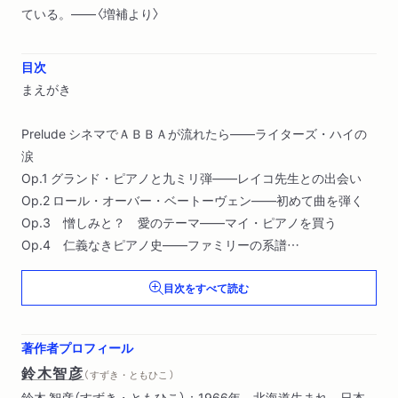
ている。――〈増補より〉
目次
まえがき
Prelude シネマでＡＢＢＡが流れたら――ライターズ・ハイの
涙
Op.1 グランド・ピアノと九ミリ弾――レイコ先生との出会い
Op.2 ロール・オーバー・ベートーヴェン――初めて曲を弾く
Op.3 憎しみと？ 愛のテーマ――マイ・ピアノを買う
Op.4 仁義なきピアノ史――ファミリーの系譜
Op.5 よい集中！！――予習、復習、ひたすら練習
目次をすべて読む
Op.6 強く弾きたいと思うこと――ＡＢＢＡ――ときどき抗争
Postlud トイ、トイ、トイ ― 舞台ソデの魔法
あとがき
著作者プロフィール
増補 団地の子とホームパーティー――自分を見直すレッスン
鈴木智彦
（ すずき・ともひこ ）
鈴木 智彦（すずき・ともひこ）：1966年、北海道生まれ。日本