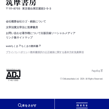
〒111-8755
東京都台東区蔵前2-5-3
会社概要
会社ロゴ・銘板について
太宰治賞
太宰治と筑摩書房
お問い合わせ
著作権について
出版目録
ソーシャルメディア
リンク集
サイトマップ
webちくま
ちくまの教科書
プライバシーポリシー
教科書採択の公正確保に関する基本方針
免責事項
PageTop
© Chikumashobo Ltd.
2024
All Rights Reserved.
本をさがす