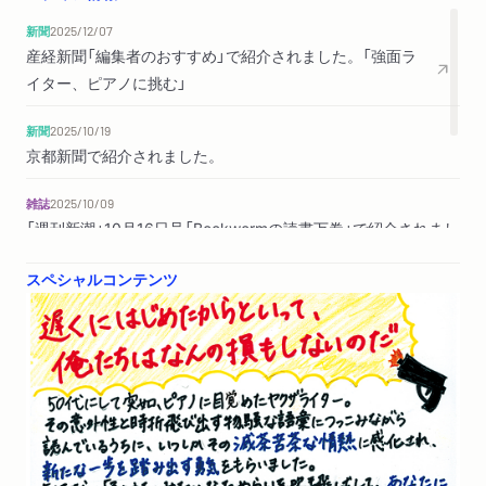
新聞
2025/12/07
産経新聞「編集者のおすすめ」で紹介されました。「強面ラ
イター、ピアノに挑む」
新聞
2025/10/19
京都新聞で紹介されました。
雑誌
2025/10/09
「週刊新潮」10月16日号「Bookwormの読書万巻」で紹介されまし
た。（評者：北村浩子さん）
スペシャルコンテンツ
新聞
2025/10/05
読売新聞「辻田真佐憲さんのポケットに3冊」で紹介されま
した。