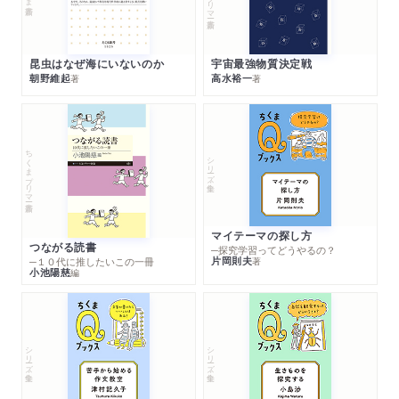
昆虫はなぜ海にいないのか
宇宙最強物質決定戦
朝野維起
高水裕一
著
著
ちくまプリマー新書
シリーズ・全集
マイテーマの探し方
つながる読書
─探究学習ってどうやるの？
片岡則夫
著
─１０代に推したいこの一冊
小池陽慈
編
シリーズ・全集
シリーズ・全集