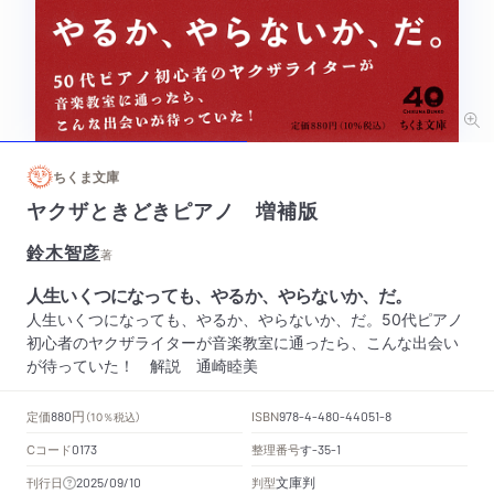
ちくま文庫
ヤクザときどきピアノ 増補版
鈴木智彦
著
人生いくつになっても、やるか、やらないか、だ。
人生いくつになっても、やるか、やらないか、だ。50代ピアノ
初心者のヤクザライターが音楽教室に通ったら、こんな出会い
が待っていた！ 解説 通崎睦美
円
定価
ISBN
880
（10％税込）
978-4-480-44051-8
Cコード
整理番号
す
0173
-35-1
文庫判
刊行日
判型
2025/09/10