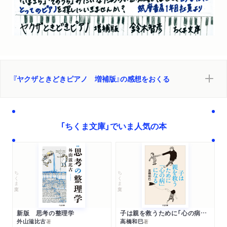
『ヤクザときどきピアノ 増補版』の感想をおくる
「ちくま文庫」でいま人気の本
ちくま文庫
ちくま文庫
新版 思考の整理学
子は親を救うために「心の病」になる
外山滋比古
高橋和巳
著
著