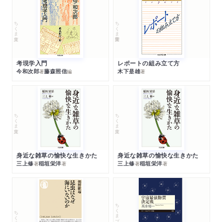
ちくま文庫
ちくま学芸文庫
考現学入門
レポートの組み立て方
今和次郎
藤森照信
木下是雄
著
編
著
ちくま文庫
ちくま文庫
身近な雑草の愉快な生きかた
身近な雑草の愉快な生きかた
三上修
稲垣栄洋
三上修
稲垣栄洋
著
著
著
著
ちくまプリマー新書
ちくま新書