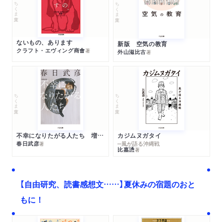
ちくま文庫
ちくま文庫
ないもの、あります
新版 空気の教育
クラフト・エヴィング商會
著
外山滋比古
著
ちくま文庫
ちくま文庫
不幸になりたがる人たち 増補新版
カジムヌガタイ
春日武彦
─風が語る沖縄戦
著
比嘉慂
著
【自由研究、読書感想文……】夏休みの宿題のおと
もに！