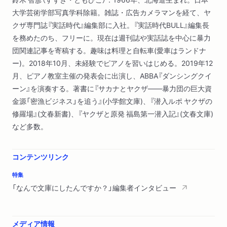
大学芸術学部写真学科除籍。雑誌・広告カメラマンを経て、ヤ
クザ専門誌『実話時代』編集部に入社。『実話時代BULL』編集長
を務めたのち、フリーに。現在は週刊誌や実話誌を中心に暴力
団関連記事を寄稿する。趣味は料理と自転車(愛車はランドナ
ー)。2018年10月、未経験でピアノを習いはじめる。2019年12
月、ピアノ教室主催の発表会に出演し、ABBA『ダンシングクイ
ーン』を演奏する。著書に『サカナとヤクザ――暴力団の巨大資
金源「密漁ビジネス」を追う』(小学館文庫)、『潜入ルポ ヤクザの
修羅場』(文春新書)、『ヤクザと原発 福島第一潜入記』(文春文庫)
など多数。
コンテンツリンク
特集
「なんで文庫にしたんですか？」編集者インタビュー
メディア情報