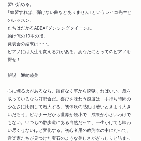
習い始める。
「練習すれば、弾けない曲などありません」というレイコ先生と
のレッスン。
たちはだかるABBA『ダンシングクイーン』。
動け俺の10本の指。
発表会の結末は……。
ピアノには人生を変える力がある。あなたにとってのピアノを
探せ！
解説 通崎睦美
心に燻る火があるなら、躊躇なく牢から脱獄すればいい。歳を
取っているなら好都合だ。喜びを味わう感度は、手持ち時間の
少なさに比例して増大する。初体験の感動は若いときより大き
いだろう。ビギナーだから世界が矮小で、成果が小さいわけで
もない。いつもの散歩道にある自然だって、一生かけても味わ
い尽くせないほど変化する。初心者用の教則本の中にだって、
音楽家たちが見つけた宝石のような美しさがぎっしりと詰まっ