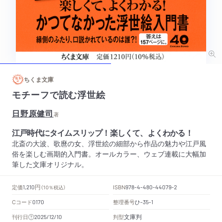
ちくま文庫
モチーフで読む浮世絵
日野原健司
著
江戸時代にタイムスリップ！楽しくて、よくわかる！
北斎の大波、歌麿の女、浮世絵の細部から作品の魅力や江戸風
俗を楽しむ画期的入門書。オールカラー、ウェブ連載に大幅加
筆した文庫オリジナル。
円
定価
ISBN
1,210
（10％税込）
978-4-480-44079-2
Cコード
整理番号
ひ
0170
-35-1
文庫判
刊行日
判型
2025/12/10