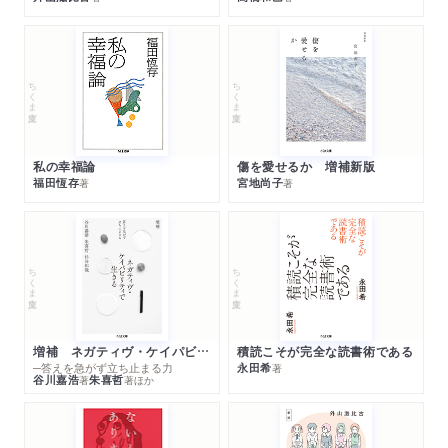
ちくま文庫
ちくま文庫
私の幸福論
傷を愛せるか 増補新版
福田恆存
宮地尚子
著
著
ちくま文庫
ちくま文庫
増補 ネガティヴ・ケイパビリティで生きる
積読こそが完全な読書術である
─答えを急がず立ち止まる力
永田希
著
谷川嘉浩
朱喜哲
著
著
ほか