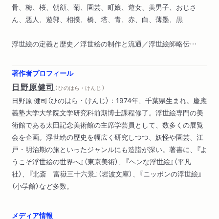
骨、梅、桜、朝顔、菊、園芸、町娘、遊女、美男子、おじさ
ん、悪人、遊郭、相撲、橋、塔、青、赤、白、薄墨、黒
浮世絵の定義と歴史／浮世絵の制作と流通／浮世絵師略伝
あとがき
著作者プロフィール
日野原健司
（ ひのはら・けんじ ）
日野原 健司（ひのはら・けんじ）：1974年、千葉県生まれ。慶應
義塾大学大学院文学研究科前期博士課程修了。浮世絵専門の美
術館である太田記念美術館の主席学芸員として、数多くの展覧
会を企画。浮世絵の歴史を幅広く研究しつつ、妖怪や園芸、江
戸・明治期の旅といったジャンルにも造詣が深い。著書に、『よ
うこそ浮世絵の世界へ』（東京美術）、『ヘンな浮世絵』（平凡
社）、『北斎 富嶽三十六景』（岩波文庫）、『ニッポンの浮世絵』
（小学館）など多数。
メディア情報