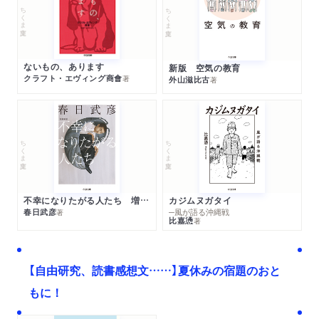
ちくま文庫
ちくま文庫
ないもの、あります
新版 空気の教育
クラフト・エヴィング商會
著
外山滋比古
著
ちくま文庫
ちくま文庫
不幸になりたがる人たち 増補新版
カジムヌガタイ
春日武彦
─風が語る沖縄戦
著
比嘉慂
著
【自由研究、読書感想文……】夏休みの宿題のおと
もに！