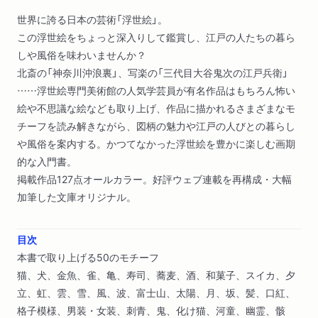
世界に誇る日本の芸術「浮世絵」。
この浮世絵をちょっと深入りして鑑賞し、江戸の人たちの暮ら
しや風俗を味わいませんか？
北斎の「神奈川沖浪裏」、写楽の「三代目大谷鬼次の江戸兵衛」
……浮世絵専門美術館の人気学芸員が有名作品はもちろん怖い
絵や不思議な絵なども取り上げ、作品に描かれるさまざまなモ
チーフを読み解きながら、図柄の魅力や江戸の人びとの暮らし
や風俗を案内する。かつてなかった浮世絵を豊かに楽しむ画期
的な入門書。
掲載作品127点オールカラー。好評ウェブ連載を再構成・大幅
加筆した文庫オリジナル。
目次
本書で取り上げる50のモチーフ
猫、犬、金魚、雀、亀、寿司、蕎麦、酒、和菓子、スイカ、夕
立、虹、雲、雪、風、波、富士山、太陽、月、坂、髪、口紅、
格子模様、男装・女装、刺青、鬼、化け猫、河童、幽霊、骸