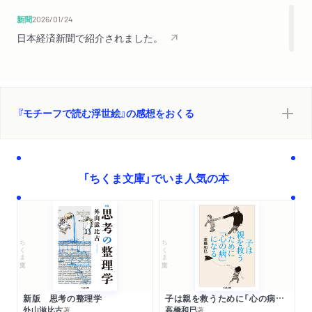
新聞
2026/01/24
日本経済新聞で紹介されました。
『モチーフで読む浮世絵』の感想をおくる
「ちくま文庫」でいま人気の本
ちくま文庫
ちくま文庫
新版 思考の整理学
子は親を救うために「心の病」になる
外山滋比古
高橋和巳
著
著