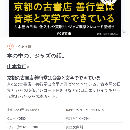
ちくま文庫
本の中の、ジャズの話。
山本善行
著
京都の古書店 善行堂は音楽と文学でできている
京都の古書店、善行堂は文学と音楽でできている。古本屋の日
常とジャズ喫茶とレコード屋巡りなどの日乗エッセイであり一
風変わったジャズ本ガイド。
円
定価
ISBN
1,320
（10％税込）
978-4-480-44097-6
Cコード
整理番号
や
0195
-65-1
文庫判
刊行日
判型
2026/05/08