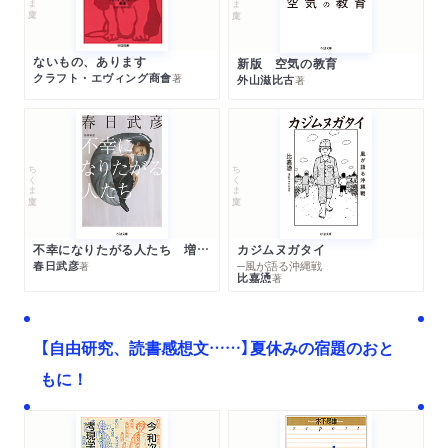
ないもの、あります
新版 空気の教育
クラフト・エヴィング商會
著
外山滋比古
著
ちくま文庫
ちくま文庫
不幸になりたがる人たち 増補新版
カジムヌガタイ
春日武彦
─風が語る沖縄戦
著
比嘉慂
著
【自由研究、読書感想文……】夏休みの宿題のおと
もに！