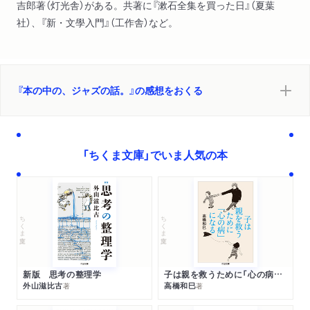
吉郎著（灯光舎）がある。共著に『漱石全集を買った日』（夏葉
社）、『新・文學入門』（工作舎）など。
『本の中の、ジャズの話。』の感想をおくる
「ちくま文庫」でいま人気の本
ちくま文庫
ちくま文庫
新版 思考の整理学
子は親を救うために「心の病」になる
外山滋比古
高橋和巳
著
著