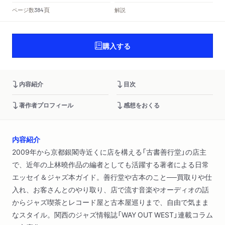
頁
ページ数
解説
384
購入する
内容紹介
目次
著作者プロフィール
感想をおくる
内容紹介
2009年から京都銀閣寺近くに店を構える「古書善行堂」の店主
で、近年の上林曉作品の編者としても活躍する著者による日常
エッセイ＆ジャズ本ガイド。善行堂や古本のこと──買取りや仕
入れ、お客さんとのやり取り、店で流す音楽やオーディオの話
からジャズ喫茶とレコード屋と古本屋巡りまで、自由で気まま
なスタイル。関西のジャズ情報誌「WAY OUT WEST」連載コラム