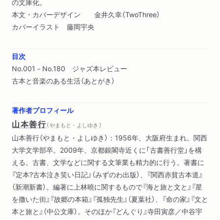
の文庫化。
本文・カバーデザイン 金井久幸（TwoThree）
カバーイラスト 藤岡宇央
目次
No.001－No.180 ジャズ本レビュー
古本と音楽のある生活（あとがき）
著作者プロフィール
山本善行
（ やまもと・よしゆき ）
山本善行（やまもと・よしゆき）：1956年、大阪府生まれ。関西
大学文学部卒。2009年、京都銀閣寺近くに「古書善行堂」を構
える。古書、文学などに関する文筆業も精力的に行う。著書に
『定本?古本泣き笑い日記』（みずのわ出版）、『関西赤貧古本道』
（新潮新書）。編著に上林曉に関するもので『海と旅と文と』『星
を撒いた街』『故郷の本箱』『孤独先生』（夏葉社）、『命の家』『文と
本と旅と』（中公文庫）。そのほか『どんぐり』寺田寅彦／中谷宇