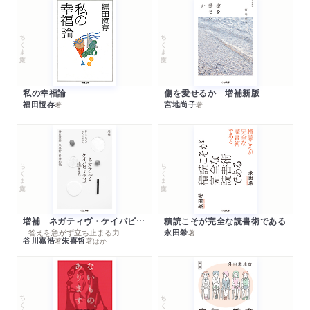
ちくま文庫
ちくま文庫
私の幸福論
傷を愛せるか 増補新版
福田恆存
宮地尚子
著
著
ちくま文庫
ちくま文庫
増補 ネガティヴ・ケイパビリティで生きる
積読こそが完全な読書術である
─答えを急がず立ち止まる力
永田希
著
谷川嘉浩
朱喜哲
著
著
ほか
ちくま文庫
ちくま文庫