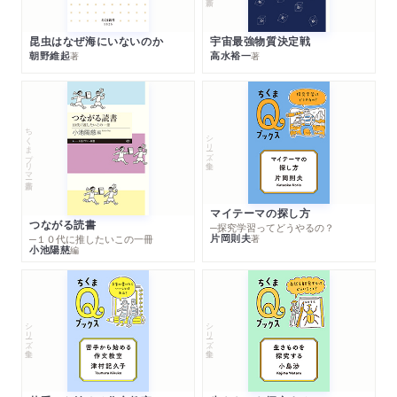
昆虫はなぜ海にいないのか
宇宙最強物質決定戦
朝野維起
高水裕一
著
著
ちくまプリマー新書
シリーズ・全集
マイテーマの探し方
つながる読書
─探究学習ってどうやるの？
片岡則夫
著
─１０代に推したいこの一冊
小池陽慈
編
シリーズ・全集
シリーズ・全集