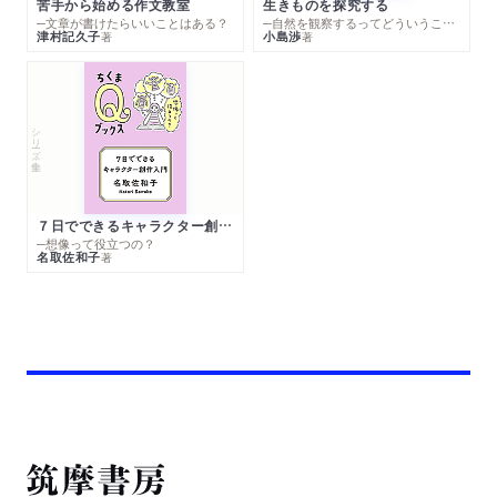
苦手から始める作文教室
生きものを探究する
─文章が書けたらいいことはある？
─自然を観察するってどういうこと？
津村記久子
小島渉
著
著
シリーズ・全集
７日でできるキャラクター創作入門
─想像って役立つの？
名取佐和子
著