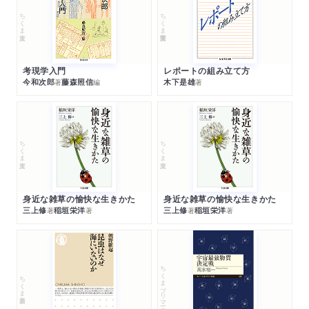
ちくま文庫
ちくま学芸文庫
考現学入門
レポートの組み立て方
今和次郎
藤森照信
木下是雄
著
編
著
ちくま文庫
ちくま文庫
身近な雑草の愉快な生きかた
身近な雑草の愉快な生きかた
三上修
稲垣栄洋
三上修
稲垣栄洋
著
著
著
著
ちくまプリマー新書
ちくま新書