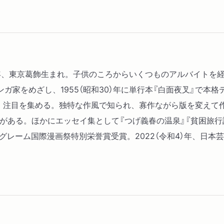
夏の思いで
懐かしいひと
事件
退屈な部屋
日の戯れ
12）年、東京葛飾生まれ。子供のころからいくつものアルバイト
ガ家をめざし、1955（昭和30）年に単行本『白面夜叉』で本
発表し、注目を集める。独特な作風で知られ、寡作ながら版を変え
家」がある。ほかにエッセイ集として『つげ義春の温泉』『貧困旅
ングレーム国際漫画祭特別栄誉賞受賞。2022（令和4）年、日本芸