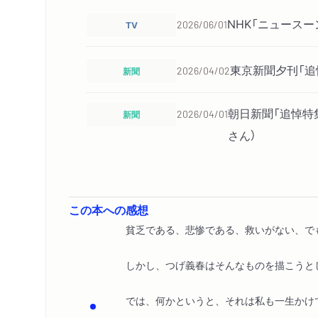
NHK「ニュース
TV
2026/06/01
東京新聞夕刊「追
新聞
2026/04/02
朝日新聞「追悼特
新聞
2026/04/01
さん）
日経電子版「追悼
WEB
2026/03/31
さん）
この本への感想
貧乏である、悲惨である、救いがない、で
読売新聞「追悼特
新聞
2026/03/30
近藤ようこさん）
しかし、つげ義春はそんなものを描こうと
では、何かというと、それは私も一生かけ