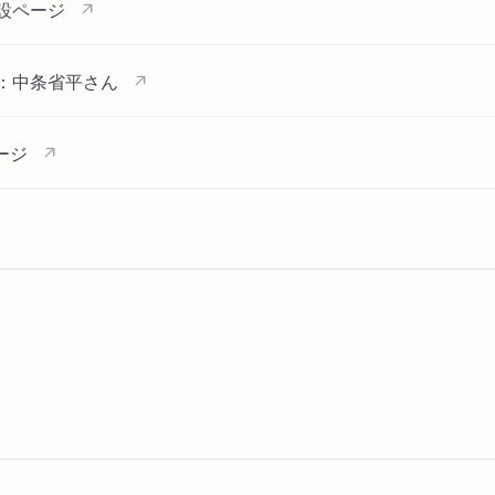
設ページ
：中条省平さん
ージ