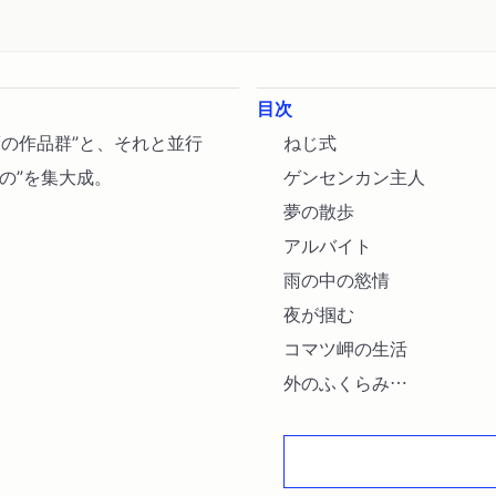
目次
夢の作品群”と、それと並行
ねじ式
の”を集大成。
ゲンセンカン主人
夢の散歩
アルバイト
雨の中の慾情
夜が掴む
コマツ岬の生活
外のふくらみ
必殺するめ固め
ヨシボーの犯罪
窓の手