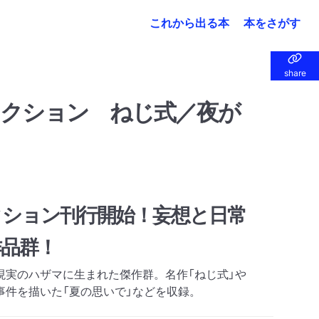
これから出る本
本をさがす
share
share
クション ねじ式／夜が
クション刊行開始！妄想と日常
作品群！
現実のハザマに生まれた傑作群。名作「ねじ式」や
事件を描いた「夏の思いで」などを収録。