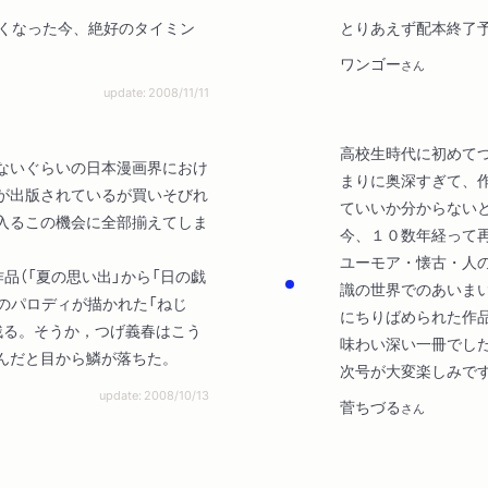
にくなった今、絶好のタイミン
とりあえず配本終了
ワンゴー
さん
update: 2008/11/11
高校生時代に初めて
ないぐらいの日本漫画界におけ
まりに奥深すぎて、
が出版されているが買いそびれ
ていいか分からない
入るこの機会に全部揃えてしま
今、１０数年経って
ユーモア・懐古・人
（「夏の思い出」から「日の戯
識の世界でのあいま
のパロディが描かれた「ねじ
にちりばめられた作
残る。そうか，つげ義春はこう
味わい深い一冊でし
んだと目から鱗が落ちた。
次号が大変楽しみで
update: 2008/10/13
菅ちづる
さん