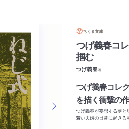
ちくま文庫
つげ義春コレ
掴む
つげ義春
著
つげ義春コレ
を描く衝撃の
つげ義春が妄想する夢と
Next slide
若い夫婦の日常に起きる