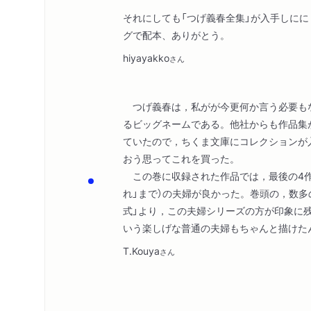
それにしても「つげ義春全集」が入手しに
グで配本、ありがとう。
hiyayakko
さん
つげ義春は，私がが今更何か言う必要も
るビッグネームである。他社からも作品集
ていたので，ちくま文庫にコレクションが
おう思ってこれを買った。
この巻に収録された作品では，最後の4作品
れ」まで）の夫婦が良かった。巻頭の，数多
式」より，この夫婦シリーズの方が印象に
いう楽しげな普通の夫婦もちゃんと描けた
T.Kouya
さん