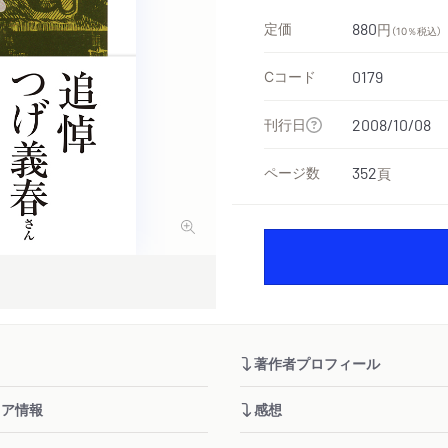
定価
880
円
（10％税込）
Cコード
0179
刊行日
2008/10/08
ページ数
352
頁
著作者プロフィール
ィア情報
感想