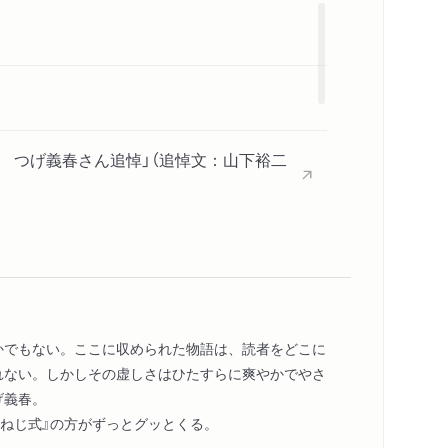
関連リンク
メディア情報
感想
シリーズ・関連本
感想をおくる
 つげ義春さん追悼」（追悼文：山下裕二
ュールな衝撃」（追悼文：いしかわじゅん
春さんを悼む」（コメント：松田哲夫さん
かでもない。ここに収められた物語は、読者をどこに
れない。しかしその虚しさはひたすらに爽やかでやさ
げ義春。
『ねじ式』の方がずっとグッとくる。