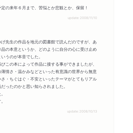
予定の来年６月まで、苦悩とか悲観とか、保留！
update: 2008/11/10
つげ先生の作品を地元の図書館で読んだのですが、あ
作品の本意というか、どのように自分の心に受け止め
というのが本音でした。
再びこの本によって作品に接する事ができましたが、
の薄情さ・温かみなどといった有意識の世界から無意
いさ・ちぐはぐ・不安といったテーマがとてもリアル
品だったのかと思い知らされました。
た。
す。
update: 2008/10/13