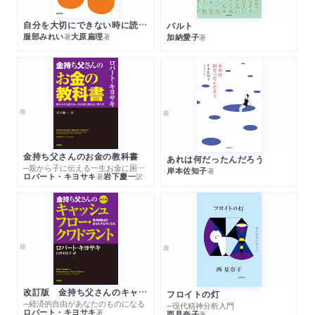
自分を大切にできない時に読む本
パルト
服部みれい
大原扁理
加納愛子
著
著
著
金持ち父さんのお金の教科書
あれは何だったんだろう
─親から子に伝える一生お金に困らない考え方
岸本佐知子
著
ロバート・キヨサキ
岩下慶一
著
訳
改訂版 金持ち父さんのキャッシュフロー・クワドラント
フロイトの灯
─経済的自由があなたのものになる
─現代精神分析入門
ロバート・キヨサキ
著
西見奈子
著