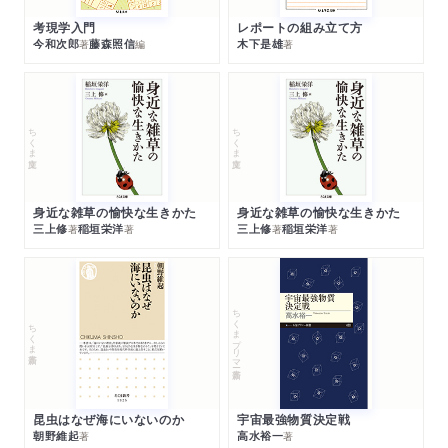
考現学入門
レポートの組み立て方
今和次郎
藤森照信
木下是雄
著
編
著
ちくま文庫
ちくま文庫
身近な雑草の愉快な生きかた
身近な雑草の愉快な生きかた
三上修
稲垣栄洋
三上修
稲垣栄洋
著
著
著
著
ちくまプリマー新書
ちくま新書
昆虫はなぜ海にいないのか
宇宙最強物質決定戦
朝野維起
高水裕一
著
著