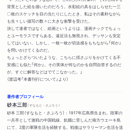
背景とした絵を描いたのだろう。水彩絵の具をはしらせた一三
〇枚のスケッチを目の当たりにしたとき、私はその素朴ながら
も生々しい描写の数々に大きな衝撃を受けた。
決して達者ではなく、絵画というよりは、漫画チックでちょっ
とユーモラスですらある。遠近法も無視され、デッサンも安定
してはいない。しかし、一枚一枚が切迫感をもちながら「何か」
を問いかけてくるのだ。
ちょっとざらついたような、こちらに揺さぶりをかけてくる不
安感にも似た「何か」。その実体が何なのかを自問自答するのだ
が、すぐに解答などはでてこなかった。」
（渡辺考「本書刊行について」より）
著作者プロフィール
砂本三郎
（ すなもと・さぶろう ）
砂本 三郎（すなもと・さぶろう）：1917年広島県生まれ。陸軍の
一兵卒として激戦の中国戦線、飢餓に苦しんだ南方ウエーキ島
にて、2度の軍隊生活を経験する。戦後はサラリーマン生活を送