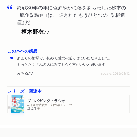
終戦80年の年に色鮮やかに姿をあらわした砂本の
『戦争記録画』は、 隠されたもうひとつの『記憶遺
産』だ
椹木野衣
──
さん
この本への感想
あまりの衝撃で、初めて感想を送らせていただきました。
もっとたくさんの人にみてもらう方がいいと思います。
みちる
さん
update: 2025/08/12
シリーズ・関連本
プロパガンダ・ラジオ
─日米電波戦争 幻の録音テープ
渡辺考
著