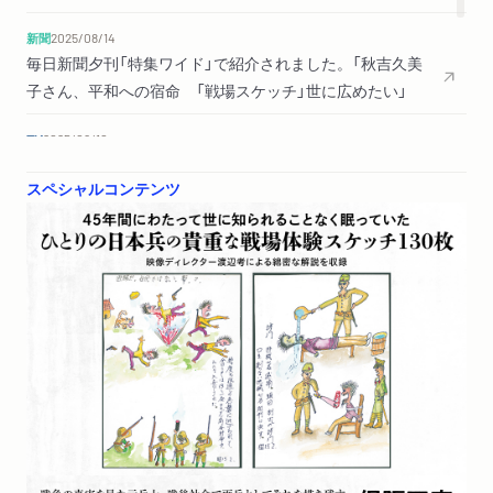
新聞
2025/08/14
毎日新聞夕刊「特集ワイド」で紹介されました。「秋吉久美
子さん、平和への宿命 「戦場スケッチ」世に広めたい」
TV
2025/08/10
フジテレビ「Mr.サンデー」で特集されました。「名もなき兵
スペシャルコンテンツ
士が遺した130枚のスケッチとは」
新聞
2025/08/09
毎日新聞で紹介されました。（評者:ジョエル・ヨースさん）
新聞
2025/07/06
読売新聞で紹介されました。