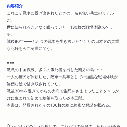
内容紹介
これこそ戦争に投げ出されたときの、名も無い兵士のリアル
だ。
世に知られることなく眠っていた、130枚の戦場体験スケッ
チ。
戦後80年――ふたつの戦場を生き抜いたひとりの日本兵の貴重
な記録を今こそ世に問う。
===
激戦の中国戦線、多くの餓死者を出した南方の島……
一人の庶民が体験した、陸軍一兵卒としての過酷な戦場体験が
鮮烈な絵で描き残されていた。
戦後30年を過ぎてからの大病で生死をさまよったことをきっか
けに生まれて初めて絵筆を取った砂本三郎。
本書は、発掘されたその130枚の絵に綿密な解説を収める。
===
「いったいどのような思いで、これだけの分量の、それも戦争を