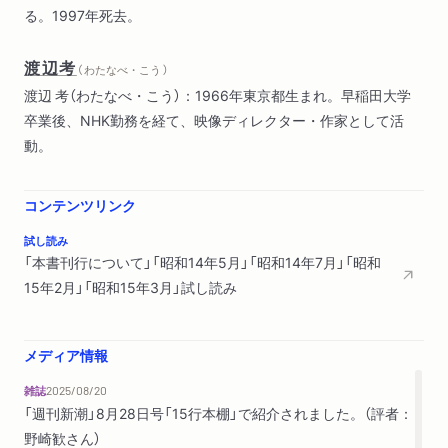
る。1997年死去。
渡辺考
（ わたなべ・こう ）
渡辺 考（わたなべ・こう）：1966年東京都生まれ。早稲田大学
卒業後、NHK勤務を経て、映像ディレクター・作家として活
動。
コンテンツリンク
試し読み
「本書刊行について」「昭和14年5月」「昭和14年7月」「昭和
15年2月」「昭和15年3月」試し読み
メディア情報
雑誌
2025/08/20
「週刊新潮」8月28日号「15行本棚」で紹介されました。（評者：
野崎歓さん）