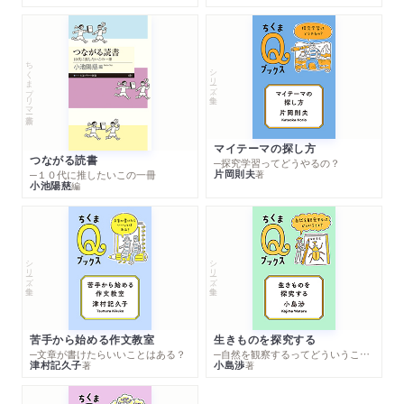
ちくまプリマー新書
シリーズ・全集
マイテーマの探し方
つながる読書
─探究学習ってどうやるの？
片岡則夫
著
─１０代に推したいこの一冊
小池陽慈
編
シリーズ・全集
シリーズ・全集
苦手から始める作文教室
生きものを探究する
─文章が書けたらいいことはある？
─自然を観察するってどういうこと？
津村記久子
小島渉
著
著