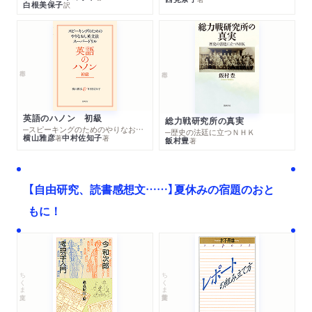
白根美保子
訳
英語のハノン 初級
総力戦研究所の真実
─スピーキングのためのやりなおし英文法スーパードリル
─歴史の法廷に立つＮＨＫ
横山雅彦
中村佐知子
著
著
飯村豊
著
【自由研究、読書感想文……】夏休みの宿題のおと
もに！
ちくま文庫
ちくま学芸文庫