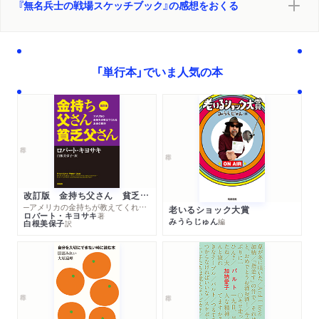
『無名兵士の戦場スケッチブック』の感想をおくる
「単行本」でいま人気の本
改訂版 金持ち父さん 貧乏父さん
─アメリカの金持ちが教えてくれるお金の哲学
老いるショック大賞
ロバート・キヨサキ
著
みうらじゅん
編
白根美保子
訳