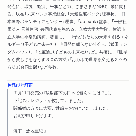
発点に、環境、経済、平和などの、さまざまなNGO活動に関わ
る。現在「未来バンク事業組合」「天然住宅バンク」理事長、「日
本国際ボランティアセンター」理事、「ap bank」監事、「一般社
団法人 天然住宅」共同代表を務める。立教大学大学院、横浜市
立大学の非常勤講師。著書に、 『子どもたちの未来を創るエネ
ルギー』（子どもの未来社）、『原発に頼らない社会へ』（武田ラン
ダムハウス）、『地宝論』（子どもの未来社）など。共著に、『世界
から貧しさをなくす３０の方法』『おカネで世界を変える３０の
方法』（合同出版）など多数。
お詫びと訂正
７月11日発売の『放射能下の日本で暮らすには？』に
下記のクレジットが抜けていました。
関係者の方々に大変ご迷惑をおかけいたしました。
お詫び申し上げます。
装丁 倉地亜紀子