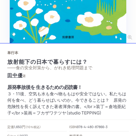
単行本
放射能下の日本で暮らすには？
——食の安全対策から、がれき処理問題まで
田中優
著
原発事故後を 生きるための必読書！
３・11後、空気も水も食べ物ももはや安全ではない。私たちは
何を食べ、どう暮らせばいいのか。今できることは？ 原発の
危険性を長く訴えてきた著者渾身の書。</br >装丁＝倉地亜紀
子</br >装画＝フカザワテツヤ（studio TEPPING）
円
定価
ISBN
1,650
（10％税込）
978-4-480-87866-3
Cコード
整理番号
0077