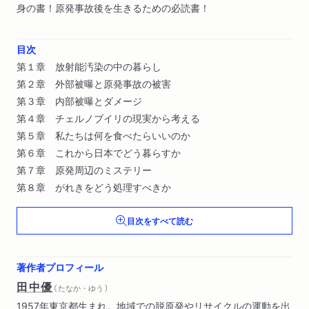
身の書！原発事故後を生きるための必読書！
目次
第１章 放射能汚染の中の暮らし
第２章 外部被曝と原発事故の被害
第３章 内部被曝とダメージ
第４章 チェルノブイリの現実から考える
第５章 私たちは何を食べたらいいのか
第６章 これから日本でどう暮らすか
第７章 原発周辺のミステリー
第８章 がれきをどう処理すべきか
目次をすべて読む
著作者プロフィール
田中優
（ たなか・ゆう ）
1957年東京都生まれ。地域での脱原発やリサイクルの運動を出