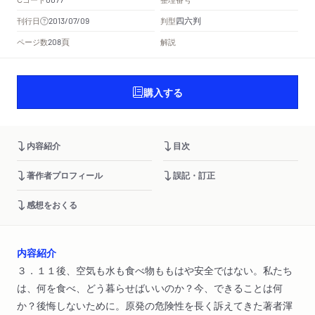
四六判
刊行日
判型
2013/07/09
頁
ページ数
解説
208
購入する
内容紹介
目次
著作者プロフィール
誤記・訂正
感想をおくる
内容紹介
３．１１後、空気も水も食べ物ももはや安全ではない。私たち
は、何を食べ、どう暮らせばいいのか？今、できることは何
か？後悔しないために。原発の危険性を長く訴えてきた著者渾