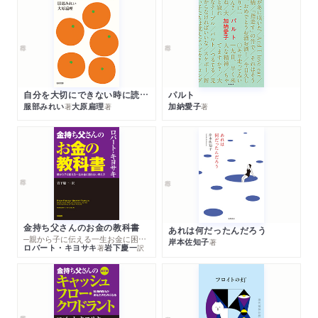
自分を大切にできない時に読む本
パルト
服部みれい
大原扁理
加納愛子
著
著
著
金持ち父さんのお金の教科書
あれは何だったんだろう
─親から子に伝える一生お金に困らない考え方
岸本佐知子
著
ロバート・キヨサキ
岩下慶一
著
訳