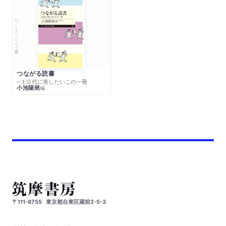
ちくまプリマー新書
つながる読書
─１０代に推したいこの一冊
小池陽慈
編
〒111-8755
東京都台東区蔵前2-5-3