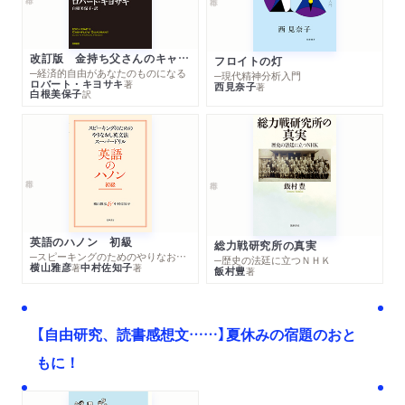
改訂版 金持ち父さんのキャッシュフロー・クワドラント
フロイトの灯
─経済的自由があなたのものになる
─現代精神分析入門
ロバート・キヨサキ
著
西見奈子
著
白根美保子
訳
英語のハノン 初級
総力戦研究所の真実
─スピーキングのためのやりなおし英文法スーパードリル
─歴史の法廷に立つＮＨＫ
横山雅彦
中村佐知子
著
著
飯村豊
著
【自由研究、読書感想文……】夏休みの宿題のおと
もに！