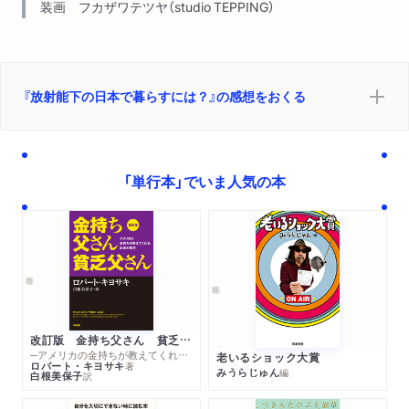
装画 フカザワテツヤ（studio TEPPING）
『放射能下の日本で暮らすには？』の感想をおくる
「単行本」でいま人気の本
改訂版 金持ち父さん 貧乏父さん
─アメリカの金持ちが教えてくれるお金の哲学
老いるショック大賞
ロバート・キヨサキ
著
みうらじゅん
編
白根美保子
訳