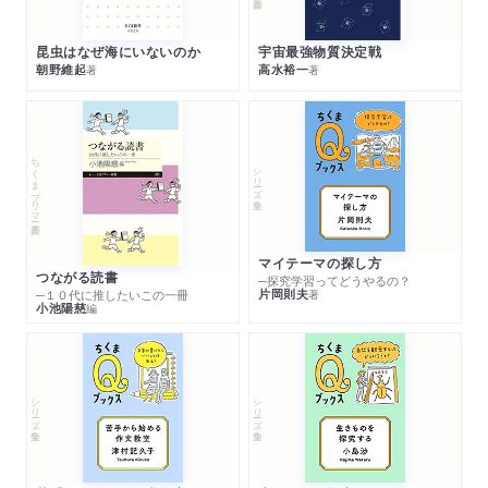
昆虫はなぜ海にいないのか
宇宙最強物質決定戦
朝野維起
高水裕一
著
著
ちくまプリマー新書
シリーズ・全集
マイテーマの探し方
つながる読書
─探究学習ってどうやるの？
片岡則夫
著
─１０代に推したいこの一冊
小池陽慈
編
シリーズ・全集
シリーズ・全集