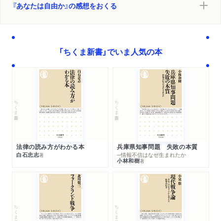
『あなたは自由か』の感想をおくる
「ちくま新書」でいま人気の本
ちくま新書
ちくま新書
法律の読み方がわかる本
兵庫県知事問題 失敗の本質
白石忠志
─情報不信はなぜ生まれたか
著
小林和樹
著
ちくま新書
ちくま新書