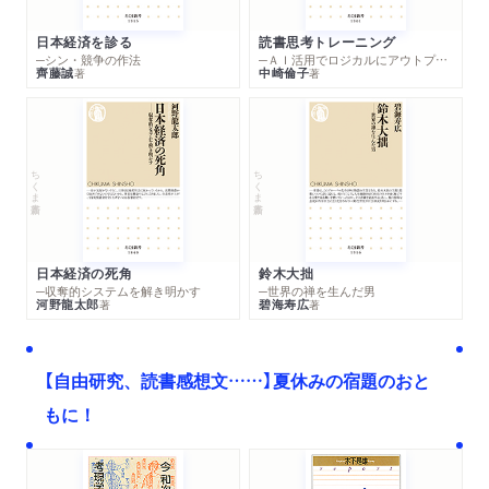
日本経済を診る
読書思考トレーニング
─シン・競争の作法
─ＡＩ活用でロジカルにアウトプットする技法
齊藤誠
中崎倫子
著
著
ちくま新書
ちくま新書
日本経済の死角
鈴木大拙
─収奪的システムを解き明かす
─世界の禅を生んだ男
河野龍太郎
碧海寿広
著
著
【自由研究、読書感想文……】夏休みの宿題のおと
もに！