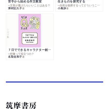
苦手から始める作文教室
生きものを探究する
─文章が書けたらいいことはある？
─自然を観察するってどういうこと？
津村記久子
小島渉
著
著
シリーズ・全集
７日でできるキャラクター創作入門
─想像って役立つの？
名取佐和子
著