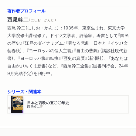
第６章 開戦動機に関する日米間の認識の接近―「決断」以外に
著作者プロフィール
自由はなかった
西尾幹二
（ にしお・かんじ ）
第７章 ルター＝エラスムス論争と近代日本の運命―自由は動
西尾 幹二（にしお・かんじ）：1935年、東京生まれ。東京大学
く
大学院修士課程修了。ドイツ文学者、評論家。著書として『国民
の歴史』『江戸のダイナミズム』『異なる悲劇 日本とドイツ』（文
藝春秋）、『ヨーロッパの個人主義』『自由の悲劇』（講談社現代新
書）、『ヨーロッパ像の転換』『歴史の真贋』（新潮社）、『あなたは
自由か』（ちくま新書）など。『西尾幹二全集』（国書刊行会、24年
9月完結予定）を刊行中。
シリーズ・関連本
日本と西欧の五〇〇年史
西尾幹二
著