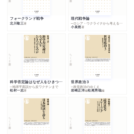
フォークランド戦争
現代戦争論
北川敬三
─ロシア・ウクライナから考える世界の行方
著
小泉悠
著
ちくま新書
ちくま新書
科学否定論はなぜ人をひきつけるのか
世界政治３
─地球平面説から反ワクチンまで
─政党政治のゆくえ
松村一志
岩崎正洋
松尾秀哉
著
編
編
ちくま新書
ちくま新書