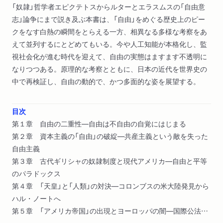
「奴隷」哲学者エピクテトスからルターとエラスムスの「自由意
志」論争にまで説き及ぶ本書は、「自由」をめぐる歴史上のピー
クをなす白熱の瞬間をとらえる一方、相異なる多様な考察をあ
えて並列するにとどめてもいる。今や人工知能が本格化し、監
視社会化が進む時代を迎えて、自由の実態はますます不透明に
なりつつある。原理的な考察とともに、日本の近代を世界史の
中で再検証し、自由の動的で、かつ多面的な姿を展望する。
目次
第１章 自由の二重性―自由は不自由の自覚にはじまる
第２章 資本主義の「自由」の破綻―共産主義という敵を失った
自由主義
第３章 古代ギリシャの奴隷制度と現代アメリカ―自由と平等
のパラドックス
第４章 「天皇」と「人類」の対決―コロンブスの米大陸発見から
ハル・ノートへ
第５章 「アメリカ帝国」の出現とヨーロッパの闇―国際公法を
信じ過ぎた日本