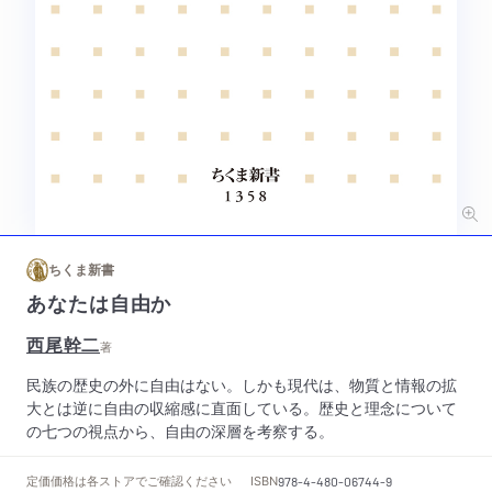
ちくま新書
あなたは自由か
西尾幹二
著
民族の歴史の外に自由はない。しかも現代は、物質と情報の拡
大とは逆に自由の収縮感に直面している。歴史と理念について
の七つの視点から、自由の深層を考察する。
定価
価格は各ストアでご確認ください
ISBN
978-4-480-06744-9