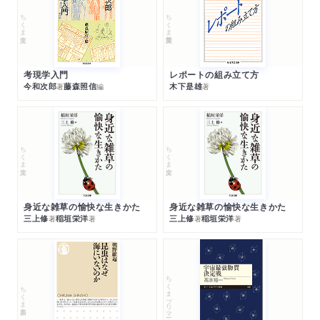
ちくま文庫
ちくま学芸文庫
考現学入門
レポートの組み立て方
今和次郎
藤森照信
木下是雄
著
編
著
ちくま文庫
ちくま文庫
身近な雑草の愉快な生きかた
身近な雑草の愉快な生きかた
三上修
稲垣栄洋
三上修
稲垣栄洋
著
著
著
著
ちくまプリマー新書
ちくま新書