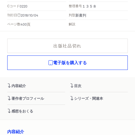
Cコード
整理番号
0220
１３５８
新書判
刊行日
判型
2018/10/04
頁
ページ数
解説
400
出版社品切れ
電子版を購入する
内容紹介
目次
著作者プロフィール
シリーズ・関連本
感想をおくる
内容紹介