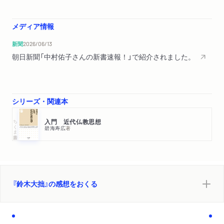
ない？／虚無の信仰とショーペンハウアー
３ 『大乗仏教概論』
メディア情報
宗教は進化する／法身に目覚めエゴイズムから脱する／「無意
新聞
2026/06/13
識」としての悟り／自業自得という誤解／法身の不可思議な働き
朝日新聞「中村佑子さんの新書速報！」で紹介されました。
／涅槃とは他者への愛に生きること／『大乗起信論』とショーペ
ンハウアー／アメリカで確立された思想的基盤
第三章 神秘から伝統へ
シリーズ・関連本
１ 学習院、ビアトリス、神智学
ちくま新書
入門 近代仏教思想
日本への帰国と学習院での教職／禅的修養を指南する／乃木大
碧海寿広
著
将の殉死をどう考えるか／ビアトリスとの結婚／ビアトリスの
動物愛護主義／神智学と動物保護／神智学の拠点づくり
２ 『スエデンボルグ』
スウェーデンボルグとは誰か／日本におけるスウェーデンボル
『鈴木大拙』の感想をおくる
グの受容／スウェーデンボルグの霊的世界／自分の意志を超え
た宿命を生きる
３ 「伝統」の再発見
大谷大学時代の膨大な研究と著作／坐禅で「無意識」を意識する