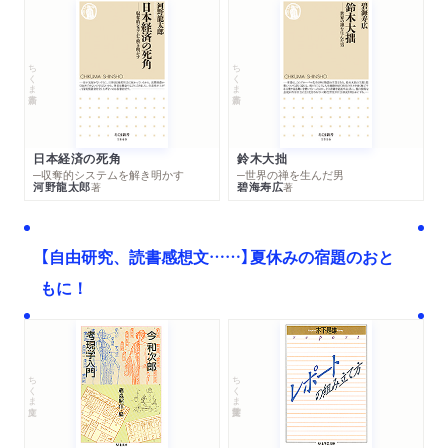
ハイデガーとの会談／グンデルトとの親密な交流／エックハル
トとは誰か／超越的な神でも汎神論でもなく／垂直のイエスと
水平のブッダ
ちくま新書
ちくま新書
２ 『禅と精神分析』
精神分析家たちとの共同研究／「宇宙的無意識」への回帰／知性
は自然な生き方を阻害する／本来的な意志を生きる／フロムが
考えた精神分析と禅の共通性／洋の東西の微妙なすれ違い
日本経済の死角
鈴木大拙
３ 東洋的「自由」を求めて
─収奪的システムを解き明かす
─世界の禅を生んだ男
河野龍太郎
碧海寿広
著
著
最晩年の忙しい日々／松ヶ岡文庫の設立／「自由」の意味は東西
で異なる／西洋の中の「東洋」／人間と動物を分けるのは慈悲の
心／大拙の死／死と生をどう考えたか
【自由研究、読書感想文……】夏休みの宿題のおと
もに！
終章 大拙の逆説
１ 大拙批判は何を語るか
様々なる批判／胡適の歴史学的な批判／梅原猛の日本文化論的
な批判／オリエンタリズムとナショナリズム／経験主義のイデ
ちくま文庫
ちくま学芸文庫
オロギー／批判から見えてくるもの
２ 人に固有の霊性