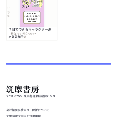
シリーズ・全集
７日でできるキャラクター創作入門
─想像って役立つの？
名取佐和子
著
〒111-8755
東京都台東区蔵前2-5-3
会社概要
会社ロゴ・銘板について
太宰治賞
太宰治と筑摩書房