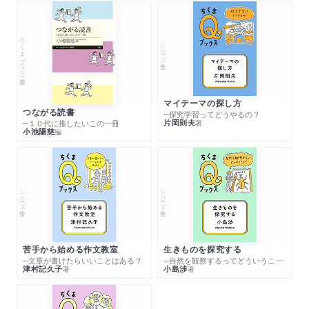
ちくまプリマー新書
シリーズ・全集
マイテーマの探し方
つながる読書
─探究学習ってどうやるの？
片岡則夫
著
─１０代に推したいこの一冊
小池陽慈
編
シリーズ・全集
シリーズ・全集
苦手から始める作文教室
生きものを探究する
─文章が書けたらいいことはある？
─自然を観察するってどういうこと？
津村記久子
小島渉
著
著