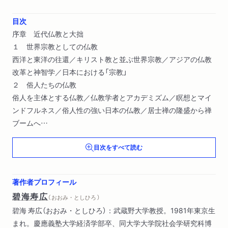
目次
序章 近代仏教と大拙
１ 世界宗教としての仏教
西洋と東洋の往還／キリスト教と並ぶ世界宗教／アジアの仏教
改革と神智学／日本における「宗教」
２ 俗人たちの仏教
俗人を主体とする仏教／仏教学者とアカデミズム／瞑想とマイ
ンドフルネス／俗人性の強い日本の仏教／居士禅の隆盛から禅
ブームへ
目次をすべて読む
第一章 悟りと進化論
１ 貞太郎の成長
金沢の生家と教育熱心な父／母の信心と「秘事法門」／生涯の友
著作者プロフィール
との出会いと母の死／セルフ・ヘルプとセルフ・レライアンス
碧海寿広
（ おおみ・としひろ ）
／西洋思想とキリスト教への違和感／安宅弥吉との約束
碧海 寿広（おおみ・としひろ）：武蔵野大学教授。1981年東京生
２ 大拙の悟り
まれ。慶應義塾大学経済学部卒、同大学大学院社会学研究科博
国泰寺でのはじめての参禅／今北洪川と釈宗演／宗演のもとで