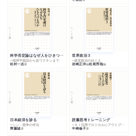
１ アメリカとの再会
禅からＺＥＮへ／ＧＨＱ関係者との密接なつながり／世界的な
禅ブームの到来／学生たちをどう魅了したか？／岡村美穂子と
ちくま新書
ちくま新書
の出会い
２ 『禅と日本文化』
剣術と「無意識」の探究／禅と芸術に通じるものとは／「止まる」
ことのない意識の発動／剣術家の「超心理学」／俳句の傑作はい
科学否定論はなぜ人をひきつけるのか
世界政治３
かにして生まれるか／エマソンと東洋の目覚め／芭蕉の俳句を
─地球平面説から反ワクチンまで
─政党政治のゆくえ
松村一志
岩崎正洋
松尾秀哉
著
編
編
『聖書』から読む／洋の東西の心をつなぐ
３ 禅ブームの実相
戦後の日米関係とオリエンタリズム／ケストラーの痛烈な禅批
判／ビート世代とファッション的な禅受容／サリンジャーとカ
ちくま新書
ちくま新書
ウンターカルチャー／超越主義という思想潮流／ケージとあり
のままの自然の音楽／ケージとの対話
日本経済を診る
読書思考トレーニング
第六章 未完の東西対話
─シン・競争の作法
─ＡＩ活用でロジカルにアウトプットする技法
１ キリスト教と仏教
齊藤誠
中崎倫子
著
著