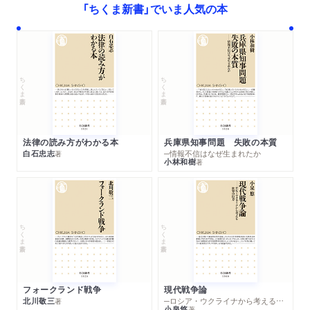
「ちくま新書」でいま人気の本
／禅堂での学びから現代の教育を見直す／寺院に関する評価の
転換／伝統は絶えず進化し続ける
第四章 戦時下の日本的霊性
ちくま新書
ちくま新書
１ 日本仏教のマイノリティ
『日本的霊性』の歴史的位置／妙好人の発見／盤珪との出会い／
禅宗史の最も異色かつ最も偉大な人／「不生」を生きるとは／
「否定」する人間／ビアトリスの仏教／ビアトリスの死と「不肖
法律の読み方がわかる本
兵庫県知事問題 失敗の本質
の息子」
白石忠志
─情報不信はなぜ生まれたか
著
小林和樹
著
２ 『日本的霊性』
霊性・悟り・宗教意識／日本的霊性は禅と浄土系思想にあり／
奈良・平安時代における霊性の欠如／親鸞の霊性／永遠の「今」
を生きる／肯定は否定、否定は肯定
ちくま新書
ちくま新書
３ 戦争、敗戦、復興
大拙は戦争に協力したか？／仏教界への批判／神道を徹底的に
批判する／天皇を華厳思想で捉え直す
フォークランド戦争
現代戦争論
北川敬三
─ロシア・ウクライナから考える世界の行方
著
第五章 禅とアメリカ文化
小泉悠
著