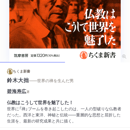
ちくま新書
鈴木大拙
——世界の禅を生んだ男
碧海寿広
著
仏教はこうして世界を魅了した！
世界に「禅」ブームを巻き起こしたのは、一人の型破りな仏教者
だった。西洋と東洋、神秘と伝統――重層的な思想と屈折した
生涯を、最新の研究成果と共に描く。