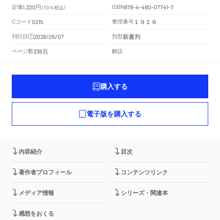
円
定価
ISBN
1,320
（10％税込）
978-4-480-07741-7
Cコード
整理番号
0215
１９１６
新書判
刊行日
判型
2026/05/07
頁
ページ数
解説
336
購入する
電子版を購入する
内容紹介
目次
著作者プロフィール
コンテンツリンク
メディア情報
シリーズ・関連本
感想をおくる