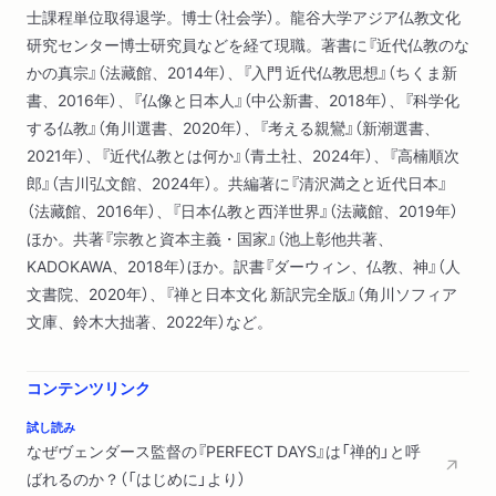
士課程単位取得退学。博士（社会学）。龍谷大学アジア仏教文化
の様々な学び／「無」の公案で悟りを開く／禅的キリスト教とし
研究センター博士研究員などを経て現職。著書に『近代仏教のな
てのエマソン／「透明」になる自己と世界／「ひじ、外に曲がら
かの真宗』（法藏館、2014年）、『入門 近代仏教思想』（ちくま新
ず」の悟り／進化論の宗教化と禅の科学化
書、2016年）、『仏像と日本人』（中公新書、2018年）、『科学化
３ 『新宗教論』
する仏教』（角川選書、2020年）、『考える親鸞』（新潮選書、
明治の「新仏教」／無宗教の日本人／祈?はなぜ否定されるべき
2021年）、『近代仏教とは何か』（青土社、2024年）、『高楠順次
か／霊魂は実在せず「無我説」が正しい／不生不滅を科学的に説
郎』（吉川弘文館、2024年）。共編著に『清沢満之と近代日本』
明する／ケーラスからの多大な影響
（法藏館、2016年）、『日本仏教と西洋世界』（法藏館、2019年）
ほか。共著『宗教と資本主義・国家』（池上彰他共著、
第二章 世界宗教としての大乗
KADOKAWA、2018年）ほか。訳書『ダーウィン、仏教、神』（人
１ ケーラスと科学の宗教
文書院、2020年）、『禅と日本文化 新訳完全版』（角川ソフィア
シカゴ万国宗教会議の開催／キリスト教徒たちのオリエンタリ
文庫、鈴木大拙著、2022年）など。
ズム／へゲラー、ケーラス、オープン・コート／『仏陀の福音』
のベストセラー化／渡米の経緯／ラサールでの修業生活／ケー
ラスとの確執、疑念の高まり／ウィリアム・ジェイムズと宗教
コンテンツリンク
経験
試し読み
２ 西洋人の仏教観
なぜヴェンダース監督の『PERFECT DAYS』は「禅的」と呼
古代・中世の西洋人と仏教／イエズス会が驚愕した日本の禅／
ばれるのか？（「はじめに」より）
仏教学の誕生と人間ブッダの肖像／大乗仏教は正しい仏教では