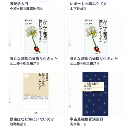
東洋人による西洋思想／日本の伝統と日本人への愛／人間とい
考現学入門
レポートの組み立て方
う生き物の不可思議さ
今和次郎
藤森照信
木下是雄
著
編
著
あとがき
鈴木大拙略年譜
ちくま文庫
ちくま文庫
参考文献
身近な雑草の愉快な生きかた
身近な雑草の愉快な生きかた
三上修
稲垣栄洋
三上修
稲垣栄洋
著
著
著
著
ちくまプリマー新書
ちくま新書
昆虫はなぜ海にいないのか
宇宙最強物質決定戦
朝野維起
高水裕一
著
著