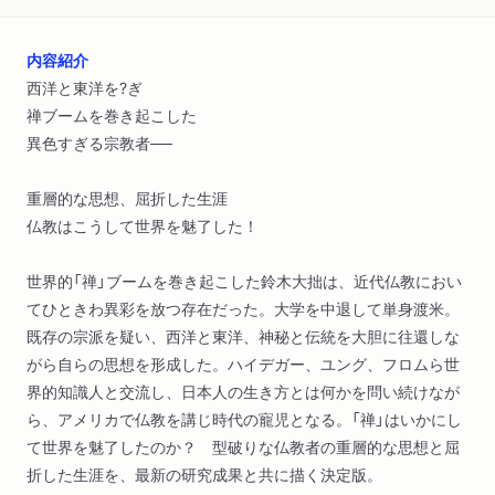
内容紹介
西洋と東洋を?ぎ
禅ブームを巻き起こした
異色すぎる宗教者──
重層的な思想、屈折した生涯
仏教はこうして世界を魅了した！
世界的「禅」ブームを巻き起こした鈴木大拙は、近代仏教におい
てひときわ異彩を放つ存在だった。大学を中退して単身渡米。
既存の宗派を疑い、西洋と東洋、神秘と伝統を大胆に往還しな
がら自らの思想を形成した。ハイデガー、ユング、フロムら世
界的知識人と交流し、日本人の生き方とは何かを問い続けなが
ら、アメリカで仏教を講じ時代の寵児となる。「禅」はいかにし
て世界を魅了したのか？ 型破りな仏教者の重層的な思想と屈
折した生涯を、最新の研究成果と共に描く決定版。