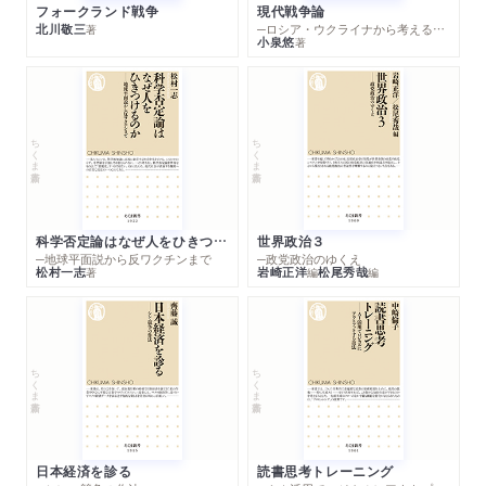
フォークランド戦争
現代戦争論
北川敬三
─ロシア・ウクライナから考える世界の行方
著
小泉悠
著
ちくま新書
ちくま新書
科学否定論はなぜ人をひきつけるのか
世界政治３
─地球平面説から反ワクチンまで
─政党政治のゆくえ
松村一志
岩崎正洋
松尾秀哉
著
編
編
ちくま新書
ちくま新書
日本経済を診る
読書思考トレーニング