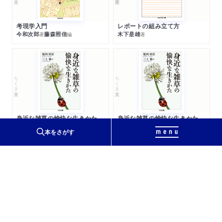
考現学入門
レポートの組み立て方
今和次郎
藤森照信
木下是雄
著
編
著
ちくま文庫
ちくま文庫
身近な雑草の愉快な生きかた
身近な雑草の愉快な生きかた
三上修
稲垣栄洋
三上修
稲垣栄洋
著
著
著
著
本をさがす
ちくまプリマー新書
ちくま新書
昆虫はなぜ海にいないのか
宇宙最強物質決定戦