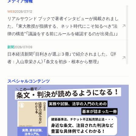
メディア情報
ース」
WEB
2026/07/12
３ 行政文書をリサーチする
リアルサウンド ブックで著者インタビューが掲載されまし
４ 判決をリサーチする
た。「東大教授が指摘する、ネット時代にこそ知るべき“法
裁判所ウェブサイトの「裁判例検索」／有料の判例データベース
律の構造”「議論をする前にルールを確認するのが出発点」」
／事件番号の重要性／民集・刑集と調査官解説／民事裁判情報
の提供方法の変革
新聞
2026/07/09
日本経済新聞「目利きが選ぶ３冊」で紹介されました。（評
おわりに
者：入山章栄さん）「条文を初歩・根本から整理」
参考文献
スペシャルコンテンツ
索引