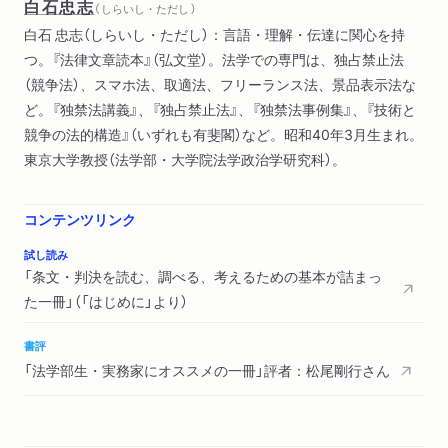
白石忠志
（ しらいし・ただし ）
場合にチケット不正転売禁止法に違反したことになるか／「特定
白石 忠志（しらいし・ただし）：言語・理解・伝達に関心を持
興行入場券の不正転売」の定義を読む／チケット不正転売禁止法
つ。『法律文章読本』（弘文堂）。法学での専門は、独占禁止法
のまとめ
（競争法）、スマホ法、取適法、フリーランス法、景品表示法な
２ 条文の基本的な部品
ど。『独禁法講義』、『独占禁止法』、『独禁法事例集』、『技術と
条文の原文は縦書き／条・項・号／イロハ／項番号は「2」から
競争の法的構造』（いずれも有斐閣）など。昭和40年3月生まれ。
振られる／枝番号／「第」を書くか省略するか／「前条」「前項」
東京大学教授（法学部・大学院法学政治学研究科）。
「前号」・「次条」「次項」「次号」・「同条」「同項」「同号」／「ただし
書」と「本文」／「前段」と「後段」
３ 条文の基本的な用語
コンテンツリンク
「その他」と「その他の」／「又は」と「若しくは」／「及び」と「並び
試し読み
に」／複数の読み方があり得る場合―例1：「興行」の定義／複数
「条文・判決を読む、調べる、考えるための基本が詰まっ
の読み方があり得る場合―例2：住居侵入等の罪
た一冊」（「はじめに」より）
第３章 法令の条文を読みこなす
書評
１ 法令はどのようにして作られるか
「法学部生・実務家にオススメの一冊」評者：松尾剛行さん
条文は変わる／「閣法」／制定・改正の前の段階／制定・改正の
案／制定・改正の後の作業／緊急銃猟制度：改正の前の検討／
緊急銃猟制度：改正の案／緊急銃猟制度：改正の後の作業