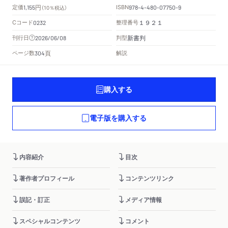
円
定価
ISBN
1,155
（10％税込）
978-4-480-07750-9
Cコード
整理番号
0232
１９２１
新書判
刊行日
判型
2026/06/08
頁
ページ数
解説
304
購入する
電子版を購入する
内容紹介
目次
著作者プロフィール
コンテンツリンク
誤記・訂正
メディア情報
スペシャルコンテンツ
コメント