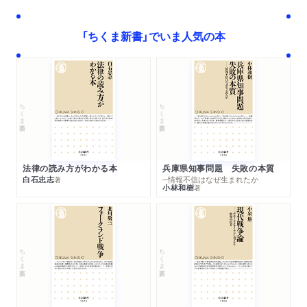
「ちくま新書」でいま人気の本
ちくま新書
ちくま新書
法律の読み方がわかる本
兵庫県知事問題 失敗の本質
白石忠志
─情報不信はなぜ生まれたか
著
小林和樹
著
ちくま新書
ちくま新書