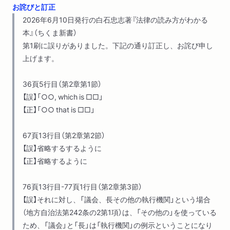
お詫びと訂正
２ 古い条文と新しい条文
2026年6月10日発行の白石忠志著『法律の読み方がわかる
現代の条文は現代日本語で書かれている／古い用語・言い回し
本』（ちくま新書）
／古い送り仮名／古い漢字使用／実態に合わない古い言語化／
第1刷に誤りがありました。下記の通り訂正し、お詫び申し
言語の論理体系の変化（？）／基本法令はいつ書かれたか／新し
上げます。
い条文から慣れたほうがよいのではないか
３ 法令の条文をめぐるいくつかの現象
36頁5行目（第2章第1節）
法令による下位法令への委任／一般法と特別法／一般法と同じ
【誤】「○○, which is □□」
なら言及されない／概念の相対性
【正】「○○ that is □□」
第４章 裁判所の判決を読む
67頁13行目（第2章第2節）
１ 条文を個別の事例に適用する
【誤】省略するするように
一般的なルールを具体的な場面に生かす／行政機関も個別の事
【正】省略するように
例での判断を行う／原文は横書き
２ 法的三段論法
76頁13行目-77頁1行目（第2章第3節）
三段論法／法的三段論法／認知症罹患者列車事故（ＪＲ東海）の
【誤】それに対し、「議会、⻑その他の執⾏機関」という場合
最高裁判決の構造を読み取る
（地⽅⾃治法第242条の2第1項）は、「その他の」を使っている
３ 最高裁判決は一般的な規範を示すものか
ため、「議会」と「⻑」は「執⾏機関」の例⽰ということになり
そもそも「判例」とは何か／藤田宙靖「最高裁判例とは何か」