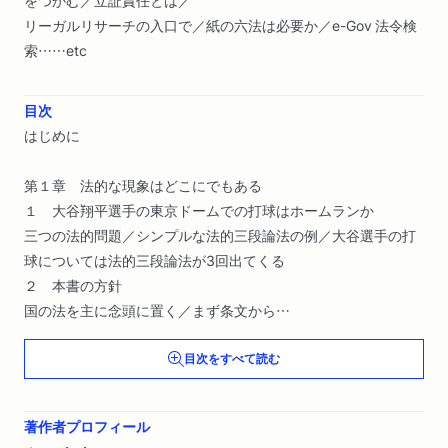
リーガルリサーチの入口で／紙の六法は必要か／e-Gov 法令検
索……etc
目次
はじめに
第１章 法的な現象はどこにでもある
１ 大谷翔平選手の東京ドームでの打球はホームランか
三つの法的問題／シンプルな法的三段論法の例／大谷選手の打
球については法的三段論法が3回出てくる
２ 本書の方針
国の法を主に念頭に置く／まず条文から
目次をすべて読む
第２章 法令の条文を読む
１ 条文を読めると視界が晴れる
条文はなぜ重要か／条文を読めると制度の概要を把握できる／
著作者プロフィール
チケット不正転売禁止法に違反するとどうなるか／どのような