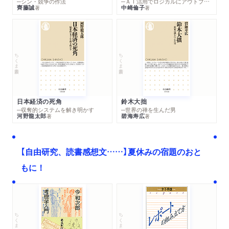
─シン・競争の作法
─ＡＩ活用でロジカルにアウトプットする技法
齊藤誠
中崎倫子
著
著
ちくま新書
ちくま新書
日本経済の死角
鈴木大拙
─収奪的システムを解き明かす
─世界の禅を生んだ男
河野龍太郎
碧海寿広
著
著
【自由研究、読書感想文……】夏休みの宿題のおと
もに！
ちくま文庫
ちくま学芸文庫