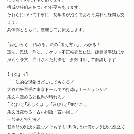
構成や枠組みをつかむ必要もあります。
それらについて丁寧に、初学者が抱くであろう素朴な疑問も交
えて、
具体例とともに、整理してお伝えします。
「読む」から、始める。法の「考え方」も、わかる！
憲法、民法、刑法、チケット不正転売禁止法、建築基準法ほか
身近な条文、注目された判決を、多数引用して解説します。
【目次より】
……法的な現象はどこにでもある／
大谷翔平選手の東京ドームでの打球はホームランか／
条文を読めると視界が晴れる／
「又は」と「若しくは」／「及び」と「並びに」／
条文は変わる／古い用語・言い回し／
一般法と特別法／
裁判所の判決を読む／そもそも「判例」とは何か／判決の組立て
をつかむ／立証責任とは／